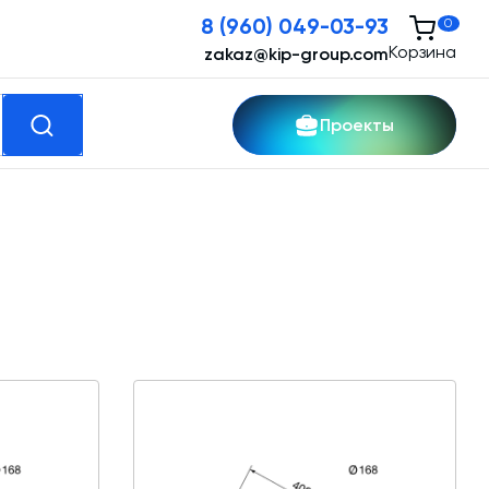
8 (960) 049-03-93
0
Корзина
zakaz@kip-group.com
Проекты
кспертные услуги
Модернизация и техническое
перевооружение производств
Зимний комплект. Изготовление и монтаж
Срочная техпомощь. Онлайн-обследование
и ремонт завода
Доставка, шеф-монтаж и пуско-наладка и