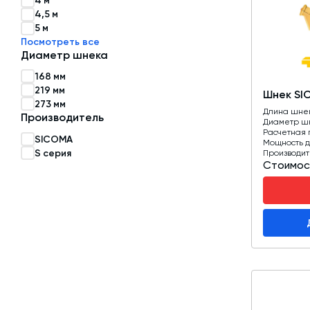
4 м
4,5 м
Затворы для силосов и дозаторов
5 м
Посмотреть все
Авто и Ж/Д весы
Диаметр шнека
Пневмооборудование
168 мм
219 мм
Шнек SI
Датчики
273 мм
Длина шне
Производитель
Рециклинг
Диаметр ш
Расчетная 
SICOMA
Мощность д
Околопрессовочное оборудование
S серия
Производит
Стоимос