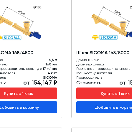
COMA 168/4500
Шнек SICOMA 168/5000
ка
4,5 м
Длина шнека
нека
168 мм
Диаметр шнека
производительность
до 17 т/час
Расчетная производительность
вигателя
4 кВт
Мощность двигателя
ель
SICOMA
Производитель
от 154,147 ₽
от 1
ть:
Стоимость:
Купить в 1 клик
Купить в 1 клик
Добавить в корзину
Добавить в корзи