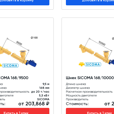
Добавить в корзину
Добавить в корзи
COMA 168/9500
Шнек SICOMA 168/10000
ка
9,5 м
Длина шнека
нека
168 мм
Диаметр шнека
производительность
до 20 т/час
Расчетная производительность
вигателя
5,5 кВт
Мощность двигателя
ель
SICOMA
Производитель
от 203,868 ₽
от 2
ть:
Стоимость:
Купить в 1 клик
Купить в 1 клик