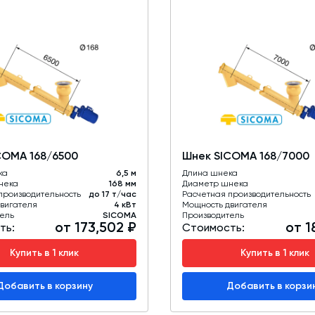
COMA 168/6500
Шнек SICOMA 168/7000
ка
6,5 м
Длина шнека
нека
168 мм
Диаметр шнека
производительность
до 17 т/час
Расчетная производительность
вигателя
4 кВт
Мощность двигателя
ель
SICOMA
Производитель
от 173,502 ₽
от 1
ть:
Стоимость:
Купить в 1 клик
Купить в 1 клик
Добавить в корзину
Добавить в корзи