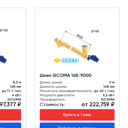
Шнек SICOMA 168/9000
8,5 м
Длина шнека
9 м
168 мм
Диаметр шнека
168 мм
до 17 т/час
Расчетная производительность
до 20 т/час
4 кВт
Мощность двигателя
5,5 кВт
SICOMA
Производитель
SICOMA
97,377 ₽
от 222,759 ₽
Стоимость:
Купить в 1 клик