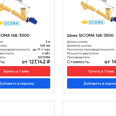
Промышленные фильтры и комплектующие
Оборудование для производства ЖБИ
Телескопические загрузчики
COMA 168/3000
Шнек SICOMA 168/3500
Промышленные вибраторы
ка
3 м
Длина шнека
нека
Дробильно-сортировочный комплекс
168 мм
Диаметр шнека
производительность
до 17 т/час
Расчетная производительность
вигателя
4 кВт
Мощность двигателя
ель
SICOMA
Производитель
от 127,142 ₽
от 1
ть:
Стоимость:
Купить в 1 клик
Купить в 1 клик
Добавить в корзину
Добавить в корзи