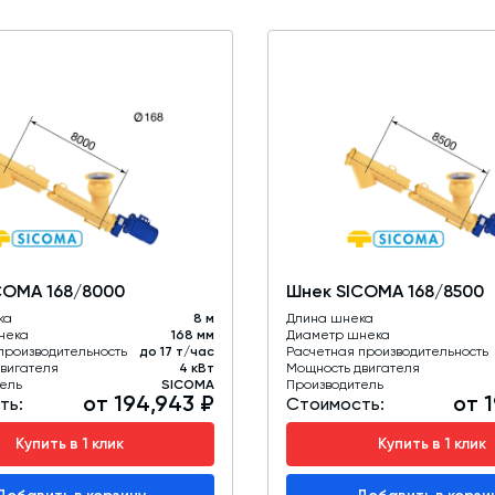
COMA 168/8000
Шнек SICOMA 168/8500
ка
8 м
Длина шнека
нека
168 мм
Диаметр шнека
производительность
до 17 т/час
Расчетная производительность
вигателя
4 кВт
Мощность двигателя
ель
SICOMA
Производитель
от 194,943 ₽
от 1
ть:
Стоимость:
Купить в 1 клик
Купить в 1 клик