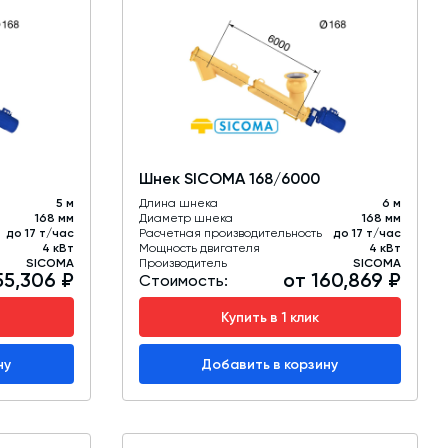
Шнек SICOMA 168/6000
5 м
Длина шнека
6 м
168 мм
Диаметр шнека
168 мм
до 17 т/час
Расчетная производительность
до 17 т/час
4 кВт
Мощность двигателя
4 кВт
SICOMA
Производитель
SICOMA
55,306 ₽
от 160,869 ₽
Стоимость:
Купить в 1 клик
ну
Добавить в корзину