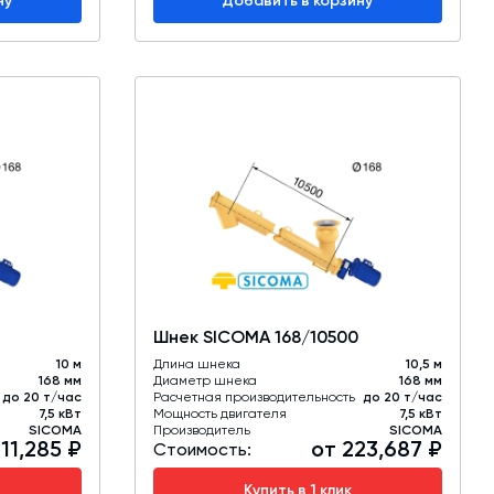
ну
Добавить в корзину
Шнек SICOMA 168/10500
10 м
Длина шнека
10,5 м
168 мм
Диаметр шнека
168 мм
до 20 т/час
Расчетная производительность
до 20 т/час
7,5 кВт
Мощность двигателя
7,5 кВт
SICOMA
Производитель
SICOMA
11,285 ₽
от 223,687 ₽
Стоимость:
Купить в 1 клик