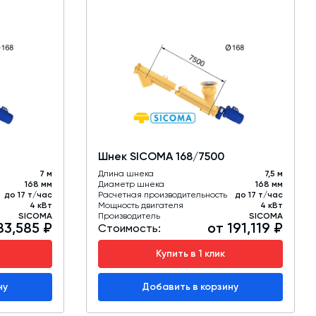
Шнек SICOMA 168/7500
7 м
Длина шнека
7,5 м
168 мм
Диаметр шнека
168 мм
до 17 т/час
Расчетная производительность
до 17 т/час
4 кВт
Мощность двигателя
4 кВт
SICOMA
Производитель
SICOMA
83,585 ₽
от 191,119 ₽
Стоимость:
Купить в 1 клик
ну
Добавить в корзину