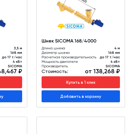
обучение
Автоматизированные системы управления
(АСУ ТП) любой сложности
Подбор и поставка комплектующих под
любой завод
Шнек SICOMA 168/4000
Экспертиза промышленной безопасности
3,5 м
Длина шнека
4 м
168 мм
Диаметр шнека
168 мм
до 17 т/час
Расчетная производительность
до 17 т/час
Технический аудит бетонных заводов и
4 кВт
Мощность двигателя
4 кВт
SICOMA
Производитель
SICOMA
производств
48,467 ₽
от 138,268 ₽
Стоимость:
Проектирование технологических
Купить в 1 клик
линий,промышленных зданий и сооружений
ну
Добавить в корзину