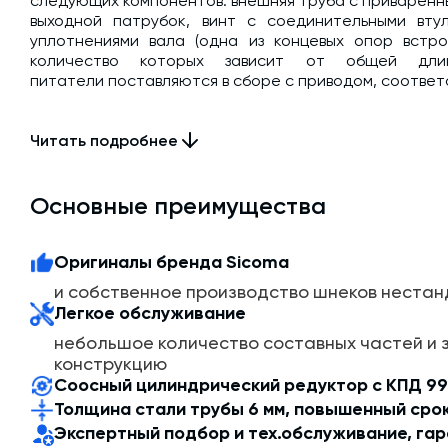
следующих компонентов: внешняя труба с приваренн
выходной патрубок, винт с соединительными вту
уплотнениями вала (одна из концевых опор встро
количество которых зависит от общей дли
питатели поставляются в сборе с приводом, соотве
Высокая производительность делает его идеальным
Читать подробнее
потока цемента на производственные линии, позв
повысить эффективность процесса смешивания и изг
Принцип работы шнековых транспортеров основано
Основные преимущества
вращается в закрытом неподвижном желобе с помо
двух муфт. Его поддерживают подвесные опоры: кон
состоит из секций. Её толщина варьируется от 4
Оригиналы бренда Sicoma
назначения конструкции. Для герметизации все се
и собственное производство шнеков неста
на болтах и прокладках.
Легкое обслуживание
небольшое количество составных частей и
конструкцию
Соосный цилиндрический редуктор с КПД 9
Толщина стали трубы 6 мм, повышенный сро
Экспертный подбор и тех.обслуживание, гар