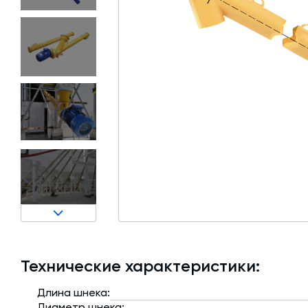
Затворы для силосов и дозаторов
Авто и Ж/Д весы
Пневмооборудование
Датчики
Рециклинг
Околопрессовочное оборудование
Технические характеристики:
Длина шнека:
Диаметр шнека: