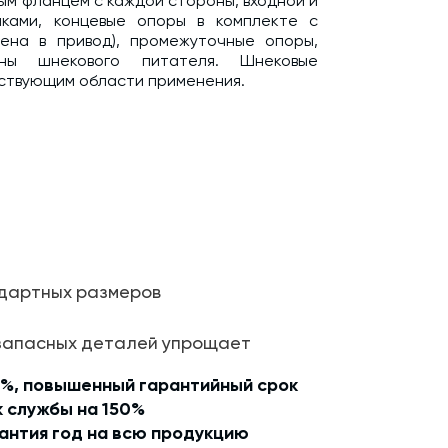
ым фланцем с каждой стороны, входной и
лками, концевые опоры в комплекте с
ена в привод), промежуточные опоры,
ны шнекового питателя. Шнековые
тствующим области применения.
 выбором для обеспечения непрерывного
оляет сократить время производства и
отовления строительных материалов.
 на осевой движущей силе. Винт шнека
щью электродвигателя с редуктором и
цевые и промежуточные. Корпус (желоб)
 мм до 6 мм в зависимости от типа и
кции соединяются между собой фланцами
ндартных размеров
 запасных деталей упрощает
9%, повышенный гарантийный срок
к службы на 150%
антия год на всю продукцию