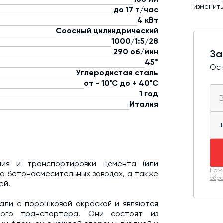
изменит
до 17 т/час
4 кВт
Соосный цилиндрический
1000/1:5/28
290 об/мин
За
45°
Ост
Углеродистая сталь
от - 10°С до + 40°С
1 год
Италия
ия и транспортировки цемента (или
Нажи
на бетоносмесительных заводах, а также
обра
ей.
али с порошковой окраской и являются
вого транспортера. Они состоят из