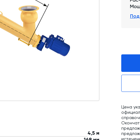
Мощ
Промышленные фильтры и комплектующие
Под
Оборудование для производства ЖБИ
Телескопические загрузчики
Промышленные вибраторы
Дробильно-сортировочный комплекс
Цена ука
официаль
справоч
Окончат
предлож
4,5 м
предложе
истечен
168 мм