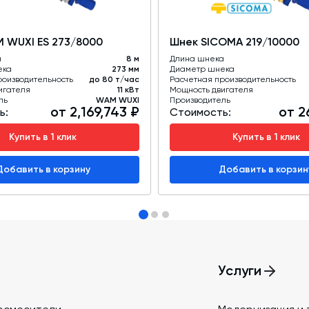
 WUXI ES 273/8000
Шнек SICOMA 219/10000
а
8 м
Длина шнека
ека
273 мм
Диаметр шнека
роизводительность
до 80 т/час
Расчетная производительность
игателя
11 кВт
Мощность двигателя
ль
WAM WUXI
Производитель
от 2,169,743 ₽
от 2
ь:
Стоимость:
Купить в 1 клик
Купить в 1 клик
Добавить в корзину
Добавить в корзин
Услуги