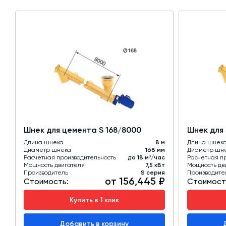
Шнек для цемента S 168/8000
Шнек для
Длина шнека
8 м
Длина шнек
Диаметр шнека
168 мм
Диаметр шн
Расчетная производительность
до 18 м³/час
Расчетная п
Мощность двигателя
7,5 кВт
Мощность дв
Производитель
S серия
Производите
от 156,445 ₽
Стоимость:
Стоимост
Купить в 1 клик
Добавить в корзину