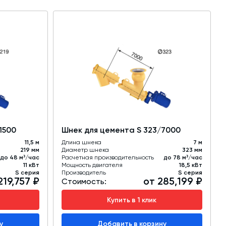
1500
Шнек для цемента S 323/7000
11,5 м
Длина шнека
7 м
219 мм
Диаметр шнека
323 мм
до 48 м³/час
Расчетная производительность
до 78 м³/час
11 кВт
Мощность двигателя
18,5 кВт
S серия
Производитель
S серия
219,757 ₽
от 285,199 ₽
Стоимость:
Купить в 1 клик
у
Добавить в корзину