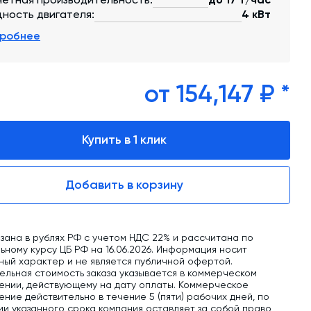
обучение
ность двигателя:
4 кВт
Автоматизированные системы управления
робнее
(АСУ ТП) любой сложности
Подбор и поставка комплектующих под
любой завод
от 154,147 ₽ *
Экспертиза промышленной безопасности
Купить в 1 клик
Технический аудит бетонных заводов и
производств
Добавить в корзину
Проектирование технологических
линий,промышленных зданий и сооружений
зана в рублях РФ с учетом НДС 22% и рассчитана по
ному курсу ЦБ РФ на 16.06.2026. Информация носит
ный характер и не является публичной офертой.
ельная стоимость заказа указывается в коммерческом
ении, действующему на дату оплаты. Коммерческое
ние действительно в течение 5 (пяти) рабочих дней, по
ии указанного срока компания оставляет за собой право