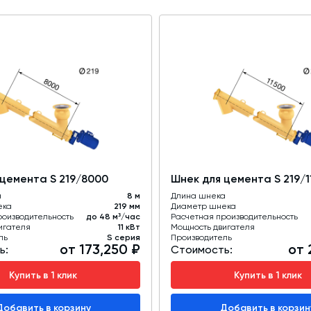
 цемента S 219/8000
Шнек для цемента S 219/1
а
8 м
Длина шнека
ека
219 мм
Диаметр шнека
роизводительность
до 48 м³/час
Расчетная производительность
игателя
11 кВт
Мощность двигателя
ль
S серия
Производитель
от 173,250 ₽
от 
ь:
Стоимость:
Купить в 1 клик
Купить в 1 клик
Добавить в корзину
Добавить в корзин