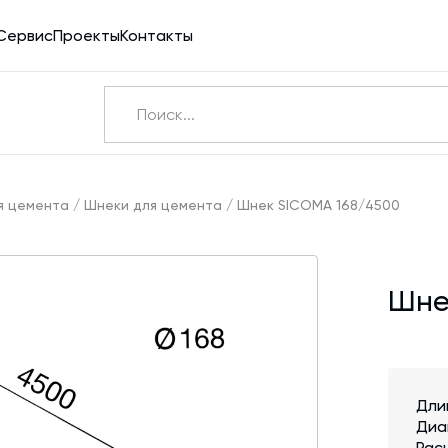
Сервис
Проекты
Контакты
Ничего не найдено
Э
я цемента
/
Шнеки для цемента
/
Шнек SICOMA 168/4500
Бетоносмесители
Шне
Шнековые транспортеры для цемента
Конвейерное оборудование
Силосы для цемента и обвязка
Дли
Пневмотранспорт
Диа
Дозаторы для бетонных заводов
Рас