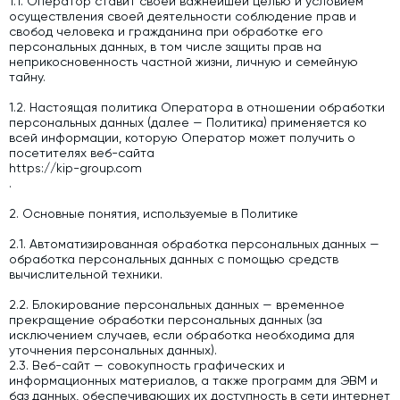
1.1. Оператор ставит своей важнейшей целью и условием
осуществления своей деятельности соблюдение прав и
Дозаторы для бетонных заводов
свобод человека и гражданина при обработке его
персональных данных, в том числе защиты прав на
Затворы для силосов и дозаторов
неприкосновенность частной жизни, личную и семейную
тайну.
Промышленные фильтры и комплектующие
1.2. Настоящая политика Оператора в отношении обработки
Авто и Ж/Д весы
персональных данных (далее — Политика) применяется ко
всей информации, которую Оператор может получить о
Оборудование для производства ЖБИ
посетителях веб-сайта
Пневмооборудование
https://kip-group.com
.
Телескопические загрузчики
2. Основные понятия, используемые в Политике
Датчики
2.1. Автоматизированная обработка персональных данных —
Промышленные вибраторы
обработка персональных данных с помощью средств
вычислительной техники.
Рециклинг
2.2. Блокирование персональных данных — временное
Дробильно-сортировочный комплекс
прекращение обработки персональных данных (за
исключением случаев, если обработка необходима для
Околопрессовочное оборудование
уточнения персональных данных).
2.3. Веб-сайт — совокупность графических и
информационных материалов, а также программ для ЭВМ и
Экспертные услуги
баз данных, обеспечивающих их доступность в сети интернет