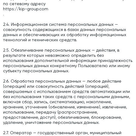
по сетевому адресу
Модернизация и техническое перевооружение
https://kip-group.com
производств
.
Зимний комплект. Изготовление и монтаж
2.4. Информационная система персональных данных —
совокупность содержащихся в базах данных персональных
Срочная техпомощь. Онлайн-обследование и ремонт
данных и обеспечивающих их обработку информационных
завода
технологий и технических средств.
Доставка, шеф-монтаж и пуско-наладка и обучение
2.5. Обезличивание персональных данных — действия, в
результате которых невозможно определить без
Автоматизированные системы управления (АСУ ТП) любой
использования дополнительной информации принадлежность
сложности
персональных данных конкретному Пользователю или иному
субъекту персональных данных.
Подбор и поставка комплектующих под любой завод
2.6. Обработка персональных данных — любое действие
Экспертиза промышленной безопасности
(операция) или совокупность действий (операций),
совершаемых с использованием средств автоматизации или
без использования таких средств с персональными данными,
Технический аудит бетонных заводов и производств
включая сбор, запись, систематизацию, накопление,
хранение, уточнение (обновление, изменение), извлечение,
Проектирование технологических линий,промышленных
использование, передачу (распространение,
зданий и сооружений
предоставление, доступ), обезличивание, блокирование,
удаление, уничтожение персональных данных.
2.7. Оператор — государственный орган, муниципальный