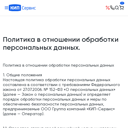
0
О компании
Оборудование
География поставок
Руководство
Бетонные заводы (БСУ, РБУ)
Политика в отношении обработки
Сотрудничество
История компании
Бетоносмесители
персональных данных.
Открытые вакансии
Автоматизация бетонного завода (АСУ ТП)
Сертификаты
Наши проекты
Шнековые транспортеры для цемента
Новости
Политика в отношении обработки персональных данных
Ответы на вопросы
Гибкие шнеки для сыпучих материалов
Условия труда
1. Общие положения
Контакты
Настоящая политика обработки персональных данных
Конвейерное оборудование
составлена в соответствии с требованиями Федерального
закона от 27.07.2006. № 152-ФЗ «О персональных данных»
Склады инертных материалов
(далее — Закон о персональных данных) и определяет
Силосы для цемента и обвязка
порядок обработки персональных данных и меры по
обеспечению безопасности персональных данных,
Растариватели Биг-Бегов
предпринимаемые ООО Группа компаний «КИП-Сервис»
(далее — Оператор).
Пневмотранспорт
Тепловое оборудование