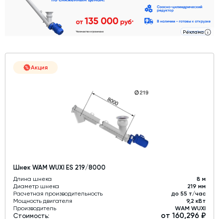
Дозаторы для бетонных заводов
Затворы для силосов и дозаторов
Реклама
Промышленные фильтры и комплектующие
Авто и Ж/Д весы
Акция
Оборудование для производства ЖБИ
Пневмооборудование
Телескопические загрузчики
Датчики
Промышленные вибраторы
Рециклинг
Шнек WAM WUXI ES 219/8000
Дробильно-сортировочный комплекс
Длина шнека
8 м
Околопрессовочное оборудование
Диаметр шнека
219 мм
Расчетная производительность
до 55 т/час
Мощность двигателя
9,2 кВт
Экспертные услуги
Производитель
WAM WUXI
от 160,296 ₽
Стоимость: