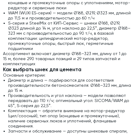
концевые и промежуточные опоры с уплотнениями, мотор-
редуктор и сервисные люки
WAM (WUXI ES‑серия) — модели Ø168, Ø219, Ø323 мм, длиной
до 11,5 м и производительностью до 60 т/ч
S‑серия и SteelMix от КИП‑Сервис — шнеки Ø168, Ø219,
Ø323 длиной до 14 м, угол наклона до 22,5°, диаметр Ø168–
323 мм с производительностью до 90 т/ч, в базовой
комплектации: цилиндрический мотор‑редуктор,
промежуточные опоры, быстрый люк, герметичные
подшипники
Ассортимент включает диаметр Ø168–323 мм, длину от 1 до
15 м, более 290 товарных позиций и 29 типов запчастей и
комплектующих
Как выбрать шнек для цемента
Основные критерии:
Диаметр и длина — подбираются для соответствия
производительности бетоносмесителя: Ø168–323 мм, длина
до 15 м.
Производительность и угол наклона — модели позволяют
передавать до 110 т/ч; оптимальный угол: SICOMA/WAM до
45°, S‑серия до 22,5°.
Комплектация — обратите внимание на мотор-редуктор
(цил/соосный), тип опор (концевые и промежуточные),
наличие сервисных люков и уплотнений, фланцевые
соединения.
Запчасти и обслуживание — доступны шнековые спирали,