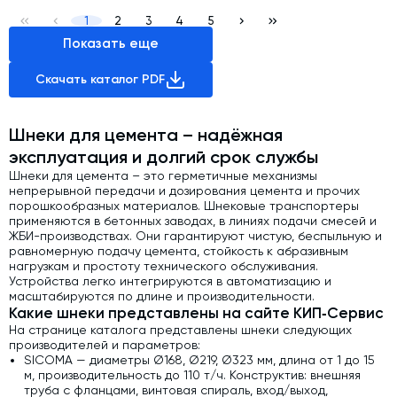
1
2
3
4
5
Показать еще
Скачать каталог PDF
Шнеки для цемента – надёжная
эксплуатация и долгий срок службы
Шнеки для цемента – это герметичные механизмы
непрерывной передачи и дозирования цемента и прочих
порошкообразных материалов. Шнековые транспортеры
применяются в бетонных заводах, в линиях подачи смесей и
ЖБИ-производствах. Они гарантируют чистую, беспыльную и
равномерную подачу цемента, стойкость к абразивным
нагрузкам и простоту технического обслуживания.
Устройства легко интегрируются в автоматизацию и
масштабируются по длине и производительности.
Какие шнеки представлены на сайте КИП‑Сервис
На странице каталога представлены шнеки следующих
производителей и параметров:
SICOMA — диаметры Ø168, Ø219, Ø323 мм, длина от 1 до 15
м, производительность до 110 т/ч. Конструктив: внешняя
труба с фланцами, винтовая спираль, вход/выход,