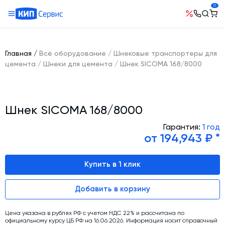
0
О компании
Оборудование
География поставок
Главная
/
Всё оборудование
/
Шнековые транспортеры для
Руководство
Бетонные заводы (БСУ, РБУ)
цемента
/
Шнеки для цемента
/
Шнек SICOMA 168/8000
Сотрудничество
История компании
Бетоносмесители
Открытые вакансии
Автоматизация бетонного завода (АСУ ТП)
Сертификаты
Наши проекты
Шнек SICOMA 168/8000
Шнековые транспортеры для цемента
Новости
Ответы на вопросы
Гибкие шнеки для сыпучих материалов
Гарантия:
1 год
Условия труда
от 194,943 ₽ *
Контакты
Конвейерное оборудование
Склады инертных материалов
Купить в 1 клик
Силосы для цемента и обвязка
Добавить в корзину
Растариватели Биг-Бегов
Пневмотранспорт
Цена указана в рублях РФ с учетом НДС 22% и рассчитана по
официальному курсу ЦБ РФ на 16.06.2026. Информация носит справочный
Тепловое оборудование