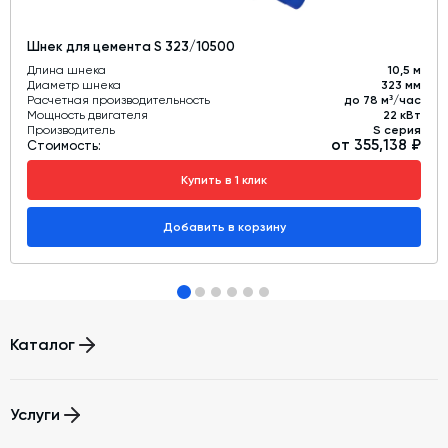
Шнек для цемента S 323/10500
Длина шнека
10,5 м
Диаметр шнека
323 мм
Расчетная производительность
до 78 м³/час
Мощность двигателя
22 кВт
Производитель
S серия
от 355,138 ₽
Стоимость:
Купить в 1 клик
Добавить в корзину
Каталог
Бетонные заводы (БСУ, РБУ)
Услуги
Бетоносмесители
Автоматизация бетонного завода (АСУ ТП)