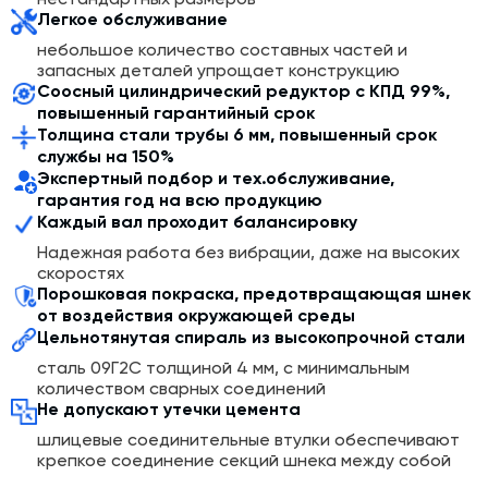
цемента на производственные линии, позволяет
Легкое обслуживание
сократить время производства и повысить
небольшое количество составных частей и
эффективность процесса смешивания и изготовления
запасных деталей упрощает конструкцию
строительных материалов.
Соосный цилиндрический редуктор с КПД 99%,
повышенный гарантийный срок
Принцип работы шнековых транспортеров основано
Толщина стали трубы 6 мм, повышенный срок
на осевой движущей силе. Винт шнека вращается в
службы на 150%
закрытом неподвижном желобе с помощью
Экспертный подбор и тех.обслуживание,
электродвигателя с редуктором и двух муфт. Его
гарантия год на всю продукцию
поддерживают подвесные опоры: концевые и
Каждый вал проходит балансировку
промежуточные. Корпус (желоб) состоит из секций. Её
толщина варьируется от 4 мм до 6 мм в зависимости от
Надежная работа без вибрации, даже на высоких
скоростях
типа и назначения конструкции. Для герметизации все
Порошковая покраска, предотвращающая шнек
секции соединяются между собой фланцами на
от воздействия окружающей среды
болтах и прокладках.
Цельнотянутая спираль из высокопрочной стали
сталь 09Г2С толщиной 4 мм, с минимальным
количеством сварных соединений
Не допускают утечки цемента
шлицевые соединительные втулки обеспечивают
крепкое соединение секций шнека между собой