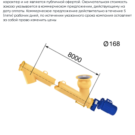
характер и не является публичной офертой. Окончательная стоимость
заказа указывается в коммерческом предложении, действующему на
Дозаторы для бетонных заводов
дату оплаты. Коммерческое предложение действительно в течение 5
(пяти) рабочих дней, по истечении указанного срока компания оставляет
Затворы для силосов и дозаторов
за собой право изменить цены
Промышленные фильтры и комплектующие
Авто и Ж/Д весы
Оборудование для производства ЖБИ
Пневмооборудование
Телескопические загрузчики
Датчики
Промышленные вибраторы
Рециклинг
Дробильно-сортировочный комплекс
Околопрессовочное оборудование
Экспертные услуги