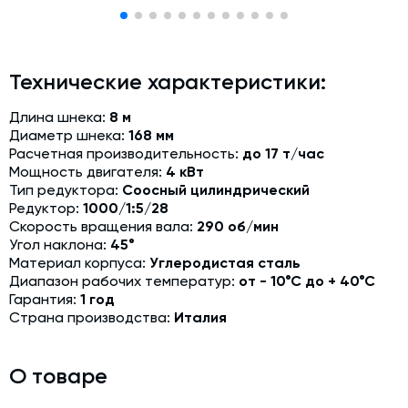
Модернизация и техническое перевооружение
производств
Зимний комплект. Изготовление и монтаж
Технические характеристики:
Срочная техпомощь. Онлайн-обследование и ремонт
завода
Длина шнека:
8 м
Диаметр шнека:
168 мм
Доставка, шеф-монтаж и пуско-наладка и обучение
Расчетная производительность:
до 17 т/час
Мощность двигателя:
4 кВт
Автоматизированные системы управления (АСУ ТП) любой
Тип редуктора:
Соосный цилиндрический
сложности
Редуктор:
1000/1:5/28
Подбор и поставка комплектующих под любой завод
Скорость вращения вала:
290 об/мин
Угол наклона:
45°
Экспертиза промышленной безопасности
Материал корпуса:
Углеродистая сталь
Диапазон рабочих температур:
от - 10°С до + 40°С
Технический аудит бетонных заводов и производств
Гарантия:
1 год
Страна производства:
Италия
Проектирование технологических линий,промышленных
зданий и сооружений
О товаре