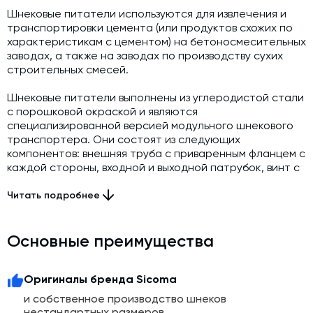
Шнековые питатели используются для извлечения и
транспортировки цемента (или продуктов схожих по
характеристикам с цементом) на бетоносмесительных
заводах, а также на заводах по производству сухих
строительных смесей.
Шнековые питатели выполнены из углеродистой стали
с порошковой окраской и являются
специализированной версией модульного шнекового
транспортера. Они состоят из следующих
компонентов: внешняя труба с приваренным фланцем с
каждой стороны, входной и выходной патрубок, винт с
соединительными втулками, концевые опоры в
комплекте с уплотнениями вала (одна из концевых
Читать подробнее
опор встроена в привод), промежуточные опоры,
количество которых зависит от общей длины
шнекового питателя. Шнековые
Основные преимущества
питатели поставляются в сборе с приводом,
соответствующим области применения.
Оригиналы бренда Sicoma
Высокая производительность делает его идеальным
и собственное производство шнеков
выбором для обеспечения непрерывного потока
нестандартных размеров