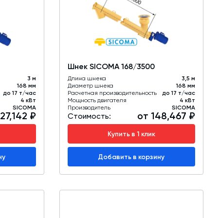
обучение
Автоматизированные системы управления
(АСУ ТП) любой сложности
Подбор и поставка комплектующих под
любой завод
Шнек SICOMA 168/3500
Экспертиза промышленной безопасности
3 м
Длина шнека
3,5 м
168 мм
Диаметр шнека
168 мм
до 17 т/час
Расчетная производительность
до 17 т/час
Технический аудит бетонных заводов и
4 кВт
Мощность двигателя
4 кВт
SICOMA
Производитель
SICOMA
производств
127,142 ₽
от 148,467 ₽
Стоимость:
Проектирование технологических
Купить в 1 клик
линий,промышленных зданий и сооружений
ну
Добавить в корзину