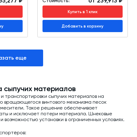
35,277 ₽
от 239,913 ₽
Стоимость:
Купить в 1 клик
ну
Добавить в корзину
азать еще
а сыпучих материалов
 и транспортировки сыпучих материалов на
ью вращающегося винтового механизма песок
 смесители. Такое решение обеспечивает
раты и исключает потери материала. Шнековые
 возможностью установки в ограниченных условиях.
спортёров: