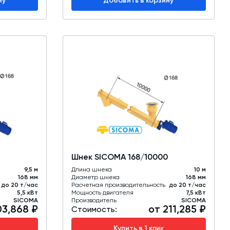
ну
Добавить в корзину
Шнек SICOMA 168/10000
9,5 м
Длина шнека
10 м
168 мм
Диаметр шнека
168 мм
до 20 т/час
Расчетная производительность
до 20 т/час
5,5 кВт
Мощность двигателя
7,5 кВт
SICOMA
Производитель
SICOMA
03,868 ₽
от 211,285 ₽
Стоимость:
Купить в 1 клик