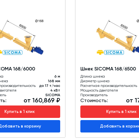
COMA 168/6000
Шнек SICOMA 168/6500
ка
6 м
Длина шнека
нека
168 мм
Диаметр шнека
производительность
до 17 т/час
Расчетная производительность
вигателя
4 кВт
Мощность двигателя
ель
SICOMA
Производитель
от 160,869 ₽
от 1
ть:
Стоимость:
Купить в 1 клик
Купить в 1 клик
Добавить в корзину
Добавить в корзи