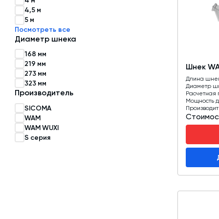
4 м
4,5 м
Затворы для силосов и дозаторов
5 м
Посмотреть все
Авто и Ж/Д весы
Диаметр шнека
Пневмооборудование
168 мм
219 мм
Шнек WA
Датчики
273 мм
Длина шне
323 мм
Рециклинг
Диаметр ш
Производитель
Расчетная 
Мощность д
Околопрессовочное оборудование
SICOMA
Производит
Стоимос
WAM
WAM WUXI
S серия