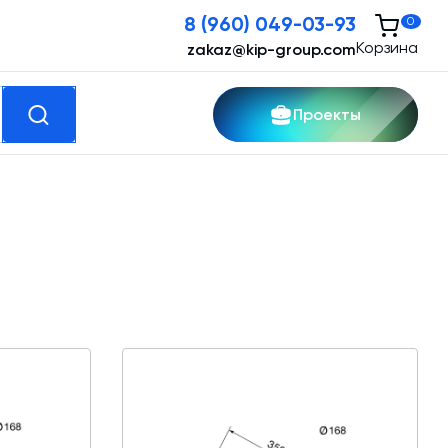
8 (960) 049-03-93
0
Корзина
zakaz@kip-group.com
Проекты
кспертные услуги
Модернизация и техническое
перевооружение производств
Зимний комплект. Изготовление и монтаж
Срочная техпомощь. Онлайн-обследование
и ремонт завода
Доставка, шеф-монтаж и пуско-наладка и