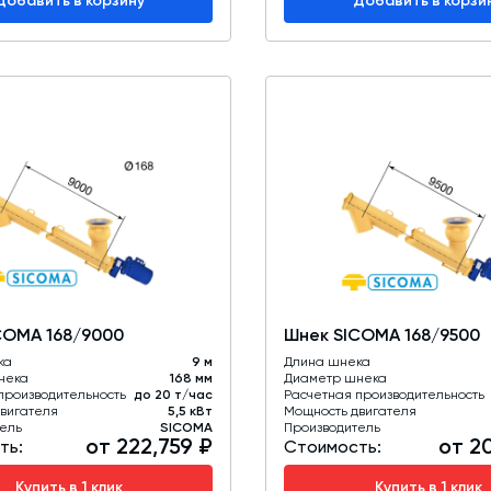
Добавить в корзину
Добавить в корзи
COMA 168/9000
Шнек SICOMA 168/9500
ка
9 м
Длина шнека
нека
168 мм
Диаметр шнека
производительность
до 20 т/час
Расчетная производительность
вигателя
5,5 кВт
Мощность двигателя
ель
SICOMA
Производитель
от 222,759 ₽
от 2
ть:
Стоимость:
Купить в 1 клик
Купить в 1 клик