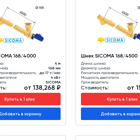
COMA 168/4000
Шнек SICOMA 168/4500
ка
4 м
Длина шнека
нека
168 мм
Диаметр шнека
производительность
до 17 т/час
Расчетная производительность
вигателя
4 кВт
Мощность двигателя
ель
SICOMA
Производитель
от 138,268 ₽
от 1
ть:
Стоимость:
Купить в 1 клик
Купить в 1 клик
Добавить в корзину
Добавить в корзи