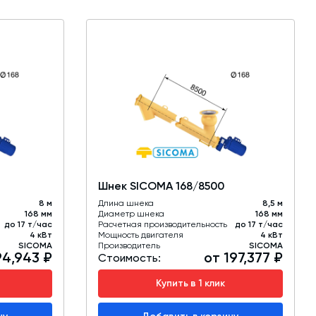
Шнек SICOMA 168/8500
8 м
Длина шнека
8,5 м
168 мм
Диаметр шнека
168 мм
до 17 т/час
Расчетная производительность
до 17 т/час
4 кВт
Мощность двигателя
4 кВт
SICOMA
Производитель
SICOMA
94,943 ₽
от 197,377 ₽
Стоимость:
Купить в 1 клик