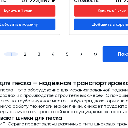
от 223,687 ₽
от 2
ть:
Стоимость:
Купить в 1 клик
Купить в 1 клик
Добавить в корзину
Добавить в корзи
Пок
1
2
3
4
5
для песка – надёжная транспортировк
 песка – это оборудование для механизированной подачи
заводах и в производстве строительных смесей. С помощ
тся по трубе в нужное место – в бункеры, дозаторы или
йную работу технологической линии, снижает трудозат
ёры отличаются простотой конструкции, компактностью и
ывают шнеки для песка
КИП-Сервис представлены различные типы шнековых тран