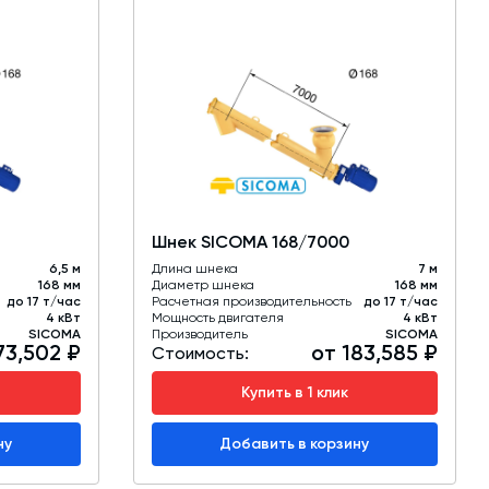
Шнек SICOMA 168/7000
6,5 м
Длина шнека
7 м
168 мм
Диаметр шнека
168 мм
до 17 т/час
Расчетная производительность
до 17 т/час
4 кВт
Мощность двигателя
4 кВт
SICOMA
Производитель
SICOMA
73,502 ₽
от 183,585 ₽
Стоимость:
Купить в 1 клик
ну
Добавить в корзину