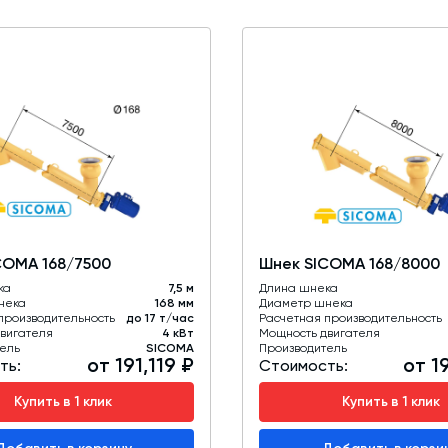
COMA 168/7500
Шнек SICOMA 168/8000
ка
7,5 м
Длина шнека
нека
168 мм
Диаметр шнека
производительность
до 17 т/час
Расчетная производительность
вигателя
4 кВт
Мощность двигателя
ель
SICOMA
Производитель
от 191,119 ₽
от 1
ть:
Стоимость:
Купить в 1 клик
Купить в 1 клик