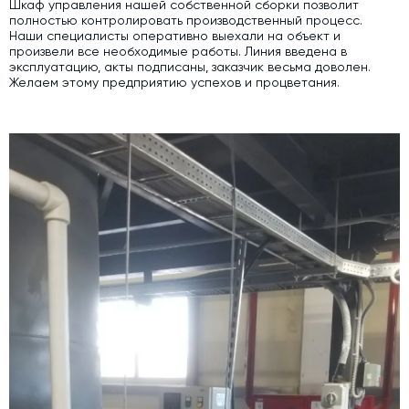
Шкаф управления нашей собственной сборки позволит
полностью контролировать производственный процесс.
Дозаторы для бетонных заводов
Наши специалисты оперативно выехали на объект и
произвели все необходимые работы. Линия введена в
Затворы для силосов и дозаторов
эксплуатацию, акты подписаны, заказчик весьма доволен.
Желаем этому предприятию успехов и процветания.
Промышленные фильтры и комплектующие
Авто и Ж/Д весы
Оборудование для производства ЖБИ
Пневмооборудование
Телескопические загрузчики
Датчики
Промышленные вибраторы
Рециклинг
Дробильно-сортировочный комплекс
Околопрессовочное оборудование
Экспертные услуги