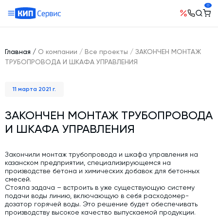
0
О компании
Оборудование
География поставок
Главная
/
О компании
/
Все проекты
/
ЗАКОНЧЕН МОНТАЖ
Руководство
Бетонные заводы (БСУ, РБУ)
ТРУБОПРОВОДА И ШКАФА УПРАВЛЕНИЯ
Сотрудничество
История компании
Бетоносмесители
Открытые вакансии
11 марта 2021 г.
Автоматизация бетонного завода (АСУ ТП)
Сертификаты
Наши проекты
Шнековые транспортеры для цемента
Новости
ЗАКОНЧЕН МОНТАЖ ТРУБОПРОВОДА
Ответы на вопросы
Гибкие шнеки для сыпучих материалов
И ШКАФА УПРАВЛЕНИЯ
Условия труда
Контакты
Конвейерное оборудование
Склады инертных материалов
Закончили монтаж трубопровода и шкафа управления на
казанском предприятии, специализирующемся на
Силосы для цемента и обвязка
производстве бетона и химических добавок для бетонных
смесей.
Растариватели Биг-Бегов
Стояла задача – встроить в уже существующую систему
подачи воды линию, включающую в себя расходомер-
Пневмотранспорт
дозатор горячей воды. Это решение будет обеспечивать
производству высокое качество выпускаемой продукции.
Тепловое оборудование