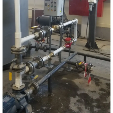
Модернизация и техническое перевооружение
производств
Зимний комплект. Изготовление и монтаж
Срочная техпомощь. Онлайн-обследование и ремонт
завода
Доставка, шеф-монтаж и пуско-наладка и обучение
Автоматизированные системы управления (АСУ ТП) любой
сложности
Подбор и поставка комплектующих под любой завод
Экспертиза промышленной безопасности
Технический аудит бетонных заводов и производств
Проектирование технологических линий,промышленных
зданий и сооружений