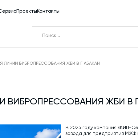
Сервис
Проекты
Контакты
Ничего не найдено
Э
 ЛИНИИ ВИБРОПРЕССОВАНИЯ ЖБИ В Г. АБАКАН
Бетоносмесители
Шнековые транспортеры для цемента
 ВИБРОПРЕССОВАНИЯ ЖБИ В Г
Конвейерное оборудование
Силосы для цемента и обвязка
Пневмотранспорт
В 2025 году компания «КИП-С
завода для предприятия МЖФ в
Дозаторы для бетонных заводов