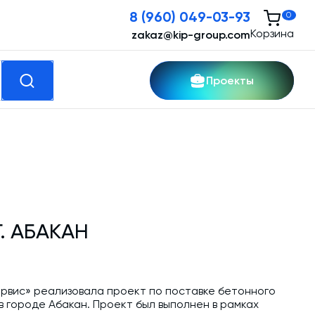
8 (960) 049-03-93
0
Корзина
zakaz@kip-group.com
Проекты
кспертные услуги
Модернизация и техническое
перевооружение производств
. АБАКАН
Зимний комплект. Изготовление и монтаж
Срочная техпомощь. Онлайн-обследование
и ремонт завода
ервис» реализовала проект по поставке бетонного
Доставка, шеф-монтаж и пуско-наладка и
 городе Абакан. Проект был выполнен в рамках