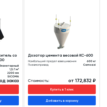
итель со
Дозатор цемента весовой КС-600
000
Наибольший предел взвешивания
600 кг
Пневмопривод
Camozzi
Планетарный
1,5/1 м³
2200 мм
SICOMA
од заказ
от 172,832 ₽
Стоимость:
Купить в 1 клик
у
Добавить в корзину