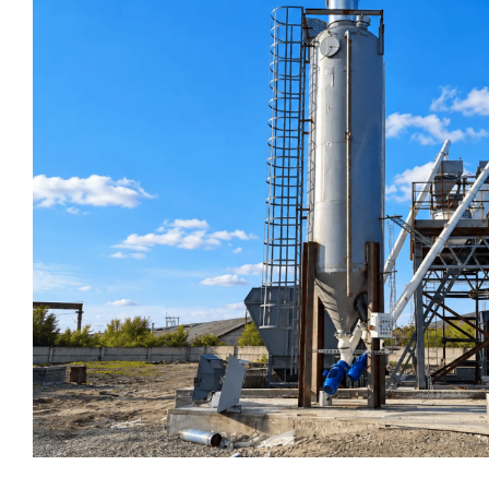
Затворы для силосов и дозаторов
Авто и Ж/Д весы
Пневмооборудование
Датчики
Рециклинг
Околопрессовочное оборудование