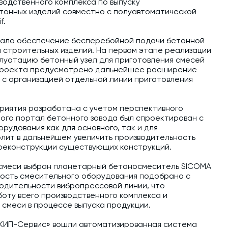
обучение
водственного комплекса по выпуску
тонных изделий совместно с полуавтоматической
f.
Автоматизированные системы управления
(АСУ ТП) любой сложности
тало обеспечение бесперебойной подачи бетонной
а строительных изделий. На первом этапе реализации
Подбор и поставка комплектующих под
плуатацию бетонный узел для приготовления смесей
любой завод
 проекта предусмотрено дальнейшее расширение
с организацией отдельной линии приготовления
Экспертиза промышленной безопасности
Технический аудит бетонных заводов и
риятия разработана с учетом перспективного
производств
того портал бетонного завода был спроектирован с
рудования как для основного, так и для
Проектирование технологических
олит в дальнейшем увеличить производительность
линий,промышленных зданий и сооружений
реконструкции существующих конструкций.
 смеси выбран планетарный бетоносмеситель SICOMA
ность смесительного оборудования подобрана с
одительности вибропрессовой линии, что
оту всего производственного комплекса и
смеси в процессе выпуска продукции.
«КИП-Сервис» вошли автоматизированная система