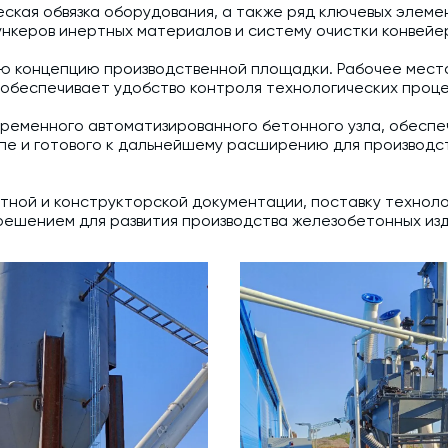
еская обвязка оборудования, а также ряд ключевых элем
ункеров инертных материалов и систему очистки конвейе
ую концепцию производственной площадки. Рабочее мес
 обеспечивает удобство контроля технологических проц
временного автоматизированного бетонного узла, обесп
пе и готового к дальнейшему расширению для производс
тной и конструкторской документации, поставку технол
решением для развития производства железобетонных из