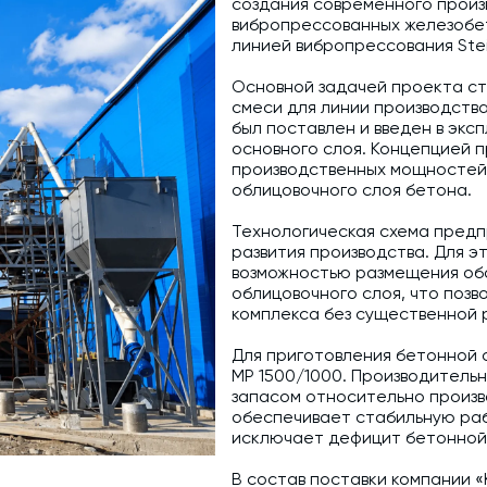
создания современного произ
вибропрессованных железобе
Промышленные фильтры и комплектующие
линией вибропрессования Stei
Оборудование для производства ЖБИ
Основной задачей проекта с
смеси для линии производств
Телескопические загрузчики
был поставлен и введен в экс
основного слоя. Концепцией
Промышленные вибраторы
производственных мощностей 
облицовочного слоя бетона.
Дробильно-сортировочный комплекс
Технологическая схема предп
развития производства. Для э
возможностью размещения обо
облицовочного слоя, что позв
комплекса без существенной 
Для приготовления бетонной
MP 1500/1000. Производитель
запасом относительно произв
обеспечивает стабильную раб
исключает дефицит бетонной 
В состав поставки компании 