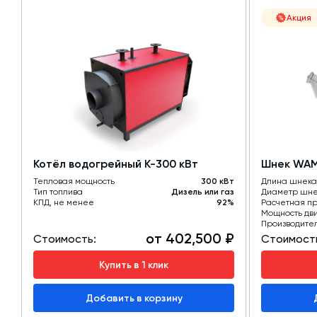
Акция
Котёл водогрейный К-300 кВт
Шнек WAM 
Тепловая мощность
300 кВт
Длина шнека
Тип топлива
Дизель или газ
Диаметр шн
КПД, не менее
92%
Расчетная пр
Мощность дв
Производите
от 402,500 ₽
Стоимость:
Стоимост
Купить в 1 клик
Добавить в корзину