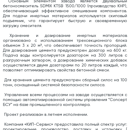
Основным элементом завода является двухвальный
бетоносмеситель SDMIX KTSB 1500/1000 (производство КНР),
Дозаторы для бетонных заводов
обеспечивающий эффективное смешивание компонентов.
Для подачи инертных материалов используется скиповый
Затворы для силосов и дозаторов
подъемник, что гарантирует быструю и своевременную
загрузку смесителя.
Промышленные фильтры и комплектующие
Хранение и дозирование инертных материалов
Авто и Ж/Д весы
организовано с использованием трехсекционного блока
Оборудование для производства ЖБИ
объемом 3 х 20 м³, что обеспечивает точность пропорций.
Для дозирования цемента предусмотрен дозатор на 600 кг.
Пневмооборудование
Подача воды контролируется дозатором на 300 литров с
разгрузочным затвором, а дозирование химических добавок
Телескопические загрузчики
осуществляется двумя дозаторами по 20 литров каждый, что
позволяет оптимизировать свойства бетонной смеси.
Датчики
Для хранения цемента предусмотрен сборный силос на 100
Промышленные вибраторы
тонн, оснащенный системой безопасности силоса.
Рециклинг
Управление всеми процессами на заводе осуществляется с
помощью автоматизированной системы управления “Concept
Дробильно-сортировочный комплекс
БСУ” на базе промышленного контроллера.
Околопрессовочное оборудование
Проект реализован в летнем исполнении.
Экспертные услуги
Компания «КИП-Сервис» предоставила полный спектр услуг:
проектирование, производство, доставку и установку (