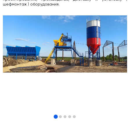
шефмонтаж ) оборудования.
Модернизация и техническое перевооружение
производств
Зимний комплект. Изготовление и монтаж
Срочная техпомощь. Онлайн-обследование и ремонт
завода
Доставка, шеф-монтаж и пуско-наладка и обучение
Автоматизированные системы управления (АСУ ТП) любой
сложности
Подбор и поставка комплектующих под любой завод
Экспертиза промышленной безопасности
Технический аудит бетонных заводов и производств
Проектирование технологических линий,промышленных
зданий и сооружений