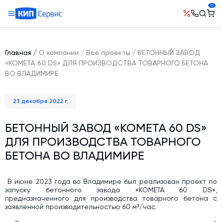
0
О компании
Оборудование
География поставок
Главная
/
О компании
/
Все проекты
/
БЕТОННЫЙ ЗАВОД
Руководство
Бетонные заводы (БСУ, РБУ)
«КОМЕТА 60 DS» ДЛЯ ПРОИЗВОДСТВА ТОВАРНОГО БЕТОНА
Сотрудничество
ВО ВЛАДИМИРЕ
История компании
Бетоносмесители
Открытые вакансии
Автоматизация бетонного завода (АСУ ТП)
Сертификаты
23 декабря 2022 г.
Наши проекты
Шнековые транспортеры для цемента
Новости
Ответы на вопросы
Гибкие шнеки для сыпучих материалов
БЕТОННЫЙ ЗАВОД «КОМЕТА 60 DS»
Условия труда
Контакты
ДЛЯ ПРОИЗВОДСТВА ТОВАРНОГО
Конвейерное оборудование
БЕТОНА ВО ВЛАДИМИРЕ
Склады инертных материалов
Силосы для цемента и обвязка
В июне 2023 года во Владимире был реализован проект по
Растариватели Биг-Бегов
запуску бетонного завода «КОМЕТА 60 DS»,
предназначенного для производства товарного бетона с
Пневмотранспорт
заявленной производительностью 60 м³/час.
Тепловое оборудование