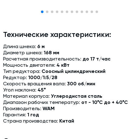
Модернизация и техническое перевооружение
производств
Зимний комплект. Изготовление и монтаж
Технические характеристики:
Срочная техпомощь. Онлайн-обследование и ремонт
завода
Длина шнека:
6 м
Доставка, шеф-монтаж и пуско-наладка и обучение
Диаметр шнека:
168 мм
Расчетная производительность:
до 17 т/час
Автоматизированные системы управления (АСУ ТП) любой
Мощность двигателя:
4 кВт
сложности
Тип редуктора:
Соосный цилиндрический
Подбор и поставка комплектующих под любой завод
Редуктор:
1000/1:5/28
Скорость вращения вала:
300 об/мин
Экспертиза промышленной безопасности
Угол наклона:
45°
Материал корпуса:
Углеродистая сталь
Технический аудит бетонных заводов и производств
Диапазон рабочих температур:
от - 10°С до + 40°С
Производитель:
WAM
Проектирование технологических линий,промышленных
Гарантия:
1 год
зданий и сооружений
Страна производства:
Китай