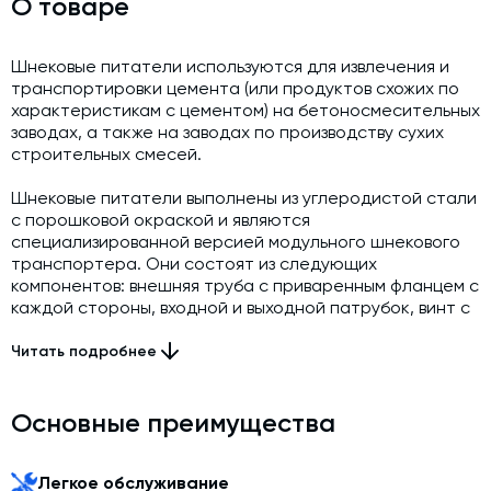
О товаре
Шнековые питатели используются для извлечения и
транспортировки цемента (или продуктов схожих по
характеристикам с цементом) на бетоносмесительных
заводах, а также на заводах по производству сухих
строительных смесей.
Шнековые питатели выполнены из углеродистой стали
с порошковой окраской и являются
специализированной версией модульного шнекового
транспортера. Они состоят из следующих
компонентов: внешняя труба с приваренным фланцем с
каждой стороны, входной и выходной патрубок, винт с
соединительными втулками, концевые опоры в
комплекте с уплотнениями вала (одна из концевых
Читать подробнее
опор встроена в привод), промежуточные опоры,
количество которых зависит от общей длины
шнекового питателя. Шнековые
Основные преимущества
питатели поставляются в сборе с приводом,
соответствующим области применения.
Легкое обслуживание