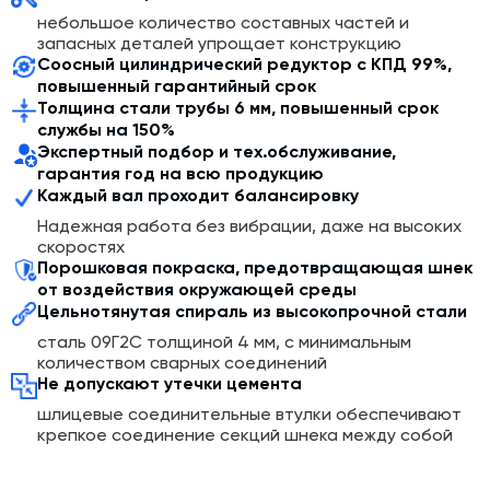
Высокая производительность делает его идеальным
небольшое количество составных частей и
выбором для обеспечения непрерывного потока
запасных деталей упрощает конструкцию
цемента на производственные линии, позволяет
Соосный цилиндрический редуктор с КПД 99%,
сократить время производства и повысить
повышенный гарантийный срок
эффективность процесса смешивания и изготовления
Толщина стали трубы 6 мм, повышенный срок
строительных материалов.
службы на 150%
Экспертный подбор и тех.обслуживание,
Принцип работы шнековых транспортеров основано
гарантия год на всю продукцию
на осевой движущей силе. Винт шнека вращается в
Каждый вал проходит балансировку
закрытом неподвижном желобе с помощью
Надежная работа без вибрации, даже на высоких
электродвигателя с редуктором и двух муфт. Его
скоростях
поддерживают подвесные опоры: концевые и
Порошковая покраска, предотвращающая шнек
промежуточные. Корпус (желоб) состоит из секций. Её
от воздействия окружающей среды
толщина варьируется от 4 мм до 6 мм в зависимости от
Цельнотянутая спираль из высокопрочной стали
типа и назначения конструкции. Для герметизации все
секции соединяются между собой фланцами на
сталь 09Г2С толщиной 4 мм, с минимальным
количеством сварных соединений
болтах и прокладках.
Не допускают утечки цемента
шлицевые соединительные втулки обеспечивают
крепкое соединение секций шнека между собой