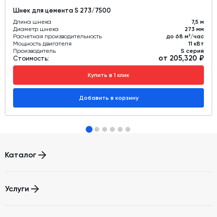
Шнек для цемента S 273/7500
Длина шнека
7,5 м
Диаметр шнека
273 мм
Расчетная производительность
до 68 м³/час
Мощность двигателя
11 кВт
Производитель
S серия
от 205,320 ₽
Стоимость:
Купить в 1 клик
Добавить в корзину
Каталог
Бетонные заводы (БСУ, РБУ)
Услуги
Бетоносмесители
Автоматизация бетонного завода (АСУ ТП)
Модернизация и техническое перевооружение производств
Шнековые транспортеры для цемента
Зимний комплект. Изготовление и монтаж