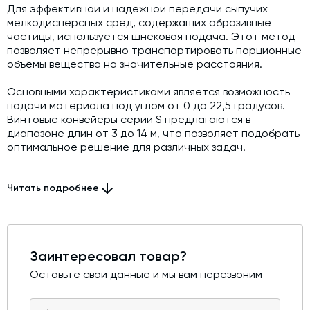
Для эффективной и надежной передачи сыпучих
мелкодисперсных сред, содержащих абразивные
частицы, используется шнековая подача. Этот метод
позволяет непрерывно транспортировать порционные
объёмы вещества на значительные расстояния.
Основными характеристиками является возможность
подачи материала под углом от 0 до 22,5 градусов.
Винтовые конвейеры серии S предлагаются в
диапазоне длин от 3 до 14 м, что позволяет подобрать
оптимальное решение для различных задач.
Приводы, используемые для вращения шнека, имеют
мощность от 4 до 7,5 кВт, обеспечивая высокую
Читать подробнее
производительность. Мотор-редуктор, выполненный в
цилиндрическом типе, предусматривает возможность
обслуживания. Подшипниковый узел, отличающийся
высоким качеством уплотнения, гарантирует
Заинтересовал товар?
отсутствие проникновения перекачиваемых сред
даже при длительной эксплуатации винтового
Оставьте свои данные и мы вам перезвоним
конвейера.