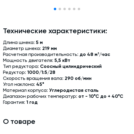
Модернизация и техническое перевооружение
производств
Зимний комплект. Изготовление и монтаж
Технические характеристики:
Срочная техпомощь. Онлайн-обследование и ремонт
завода
Длина шнека:
5 м
Доставка, шеф-монтаж и пуско-наладка и обучение
Диаметр шнека:
219 мм
Расчетная производительность:
до 48 м³/час
Автоматизированные системы управления (АСУ ТП) любой
Мощность двигателя:
5,5 кВт
сложности
Тип редуктора:
Соосный цилиндрический
Редуктор:
1000/1:5/28
Подбор и поставка комплектующих под любой завод
Скорость вращения вала:
290 об/мин
Угол наклона:
45°
Экспертиза промышленной безопасности
Материал корпуса:
Углеродистая сталь
Технический аудит бетонных заводов и производств
Диапазон рабочих температур:
от - 10°С до + 40°С
Гарантия:
1 год
Проектирование технологических линий,промышленных
зданий и сооружений
О товаре