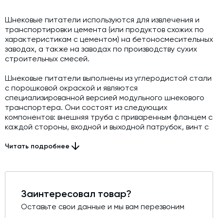
Шнековые питатели используются для извлечения и
транспортировки цемента (или продуктов схожих по
характеристикам с цементом) на бетоносмесительных
заводах, а также на заводах по производству сухих
строительных смесей.
Шнековые питатели выполнены из углеродистой стали
с порошковой окраской и являются
специализированной версией модульного шнекового
транспортера. Они состоят из следующих
компонентов: внешняя труба с приваренным фланцем с
каждой стороны, входной и выходной патрубок, винт с
соединительными втулками, концевые опоры в
комплекте с уплотнениями вала (одна из концевых
Читать подробнее
опор встроена в привод), промежуточные опоры,
количество которых зависит от общей длины
шнекового питателя. Шнековые
питатели поставляются в сборе с приводом,
Заинтересовал товар?
соответствующим области применения.
Оставьте свои данные и мы вам перезвоним
Высокая производительность делает его идеальным