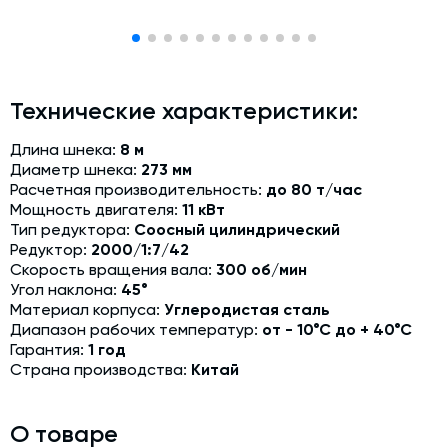
Модернизация и техническое перевооружение
производств
Зимний комплект. Изготовление и монтаж
Технические характеристики:
Срочная техпомощь. Онлайн-обследование и ремонт
завода
Длина шнека:
8 м
Доставка, шеф-монтаж и пуско-наладка и обучение
Диаметр шнека:
273 мм
Расчетная производительность:
до 80 т/час
Автоматизированные системы управления (АСУ ТП) любой
Мощность двигателя:
11 кВт
сложности
Тип редуктора:
Соосный цилиндрический
Подбор и поставка комплектующих под любой завод
Редуктор:
2000/1:7/42
Скорость вращения вала:
300 об/мин
Экспертиза промышленной безопасности
Угол наклона:
45°
Материал корпуса:
Углеродистая сталь
Технический аудит бетонных заводов и производств
Диапазон рабочих температур:
от - 10°С до + 40°С
Гарантия:
1 год
Проектирование технологических линий,промышленных
Страна производства:
Китай
зданий и сооружений
О товаре