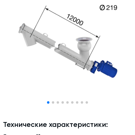
Дозаторы для бетонных заводов
Затворы для силосов и дозаторов
Промышленные фильтры и комплектующие
Авто и Ж/Д весы
Оборудование для производства ЖБИ
Пневмооборудование
Телескопические загрузчики
Датчики
Промышленные вибраторы
Рециклинг
Дробильно-сортировочный комплекс
Околопрессовочное оборудование
Технические характеристики:
Экспертные услуги