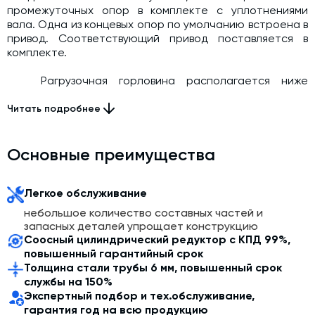
промежуточных опор в комплекте с уплотнениями
вала. Одна из концевых опор по умолчанию встроена в
привод. Соответствующий привод поставляется в
комплекте.
Pагрузочная горловина располагается ниже
выгрузной так, что ось шнека образует угол от 30 до
60 град. к горизонту. Привод шнека расположен возле
Читать подробнее
загрузочной горловины, реализуя тем самым
толкающую схему подачи цемента. Электродвигатель
соединён с подающим винтом через редуктор,
Основные преимущества
передаточное отношение которого, зависит от
требуемой производительности винтового конвейера.
Легкое обслуживание
небольшое количество составных частей и
запасных деталей упрощает конструкцию
Соосный цилиндрический редуктор с КПД 99%,
повышенный гарантийный срок
Толщина стали трубы 6 мм, повышенный срок
службы на 150%
Экспертный подбор и тех.обслуживание,
гарантия год на всю продукцию