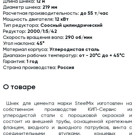
Длина шнека:
12 м
Модернизация и техническое перевооружение
Диаметр шнека:
219 мм
производств
Расчетная производительность:
до 55 т/час
Мощность двигателя:
12 кВт
Зимний комплект. Изготовление и монтаж
Тип редуктора:
Соосный цилиндрический
Редуктор:
2000/1:5/42
Срочная техпомощь. Онлайн-обследование и ремонт
завода
Скорость вращения вала:
290 об/мин
Угол наклона:
45°
Доставка, шеф-монтаж и пуско-наладка и обучение
Материал корпуса:
Углеродистая сталь
Диапазон рабочих температур:
от - 20°С до + 45°С
Автоматизированные системы управления (АСУ ТП) любой
Гарантия:
1 год
сложности
Страна производства:
Россия
Подбор и поставка комплектующих под любой завод
Экспертиза промышленной безопасности
О товаре
Технический аудит бетонных заводов и производств
Шнек для цемента марки SteelMix изготовлен на
Проектирование технологических линий,промышленных
собственном производстве КИП-Сервис из
зданий и сооружений
углеродистой стали с порошковой окраской и
состоит из внешней трубы, оснащенной крепежным
фланцем, входного и выходного патрубков, винта с
соединительными втулками, концевых и