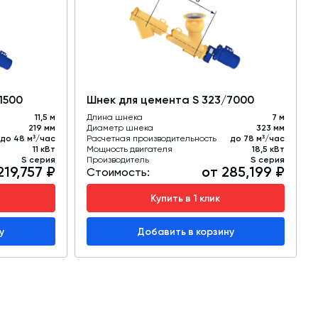
1500
Шнек для цемента S 323/7000
11,5 м
Длина шнека
7 м
219 мм
Диаметр шнека
323 мм
до 48 м³/час
Расчетная производительность
до 78 м³/час
11 кВт
Мощность двигателя
18,5 кВт
S серия
Производитель
S серия
219,757 ₽
от 285,199 ₽
Стоимость:
Купить в 1 клик
у
Добавить в корзину