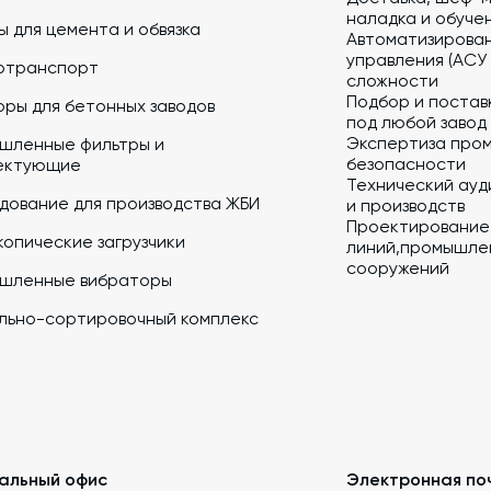
наладка и обуче
 для цемента и обвязка
Автоматизирова
управления (АСУ
отранспорт
сложности
Подбор и постав
ры для бетонных заводов
под любой завод
Экспертиза про
шленные фильтры и
безопасности
ектующие
Технический ауд
дование для производства ЖБИ
и производств
Проектирование
опические загрузчики
линий,промышлен
сооружений
шленные вибраторы
льно-сортировочный комплекс
альный офис
Электронная по