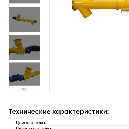
Затворы для силосов и дозаторов
Авто и Ж/Д весы
Пневмооборудование
Датчики
Рециклинг
Околопрессовочное оборудование
Технические характеристики:
Длина шнека:
Диаметр шнека: