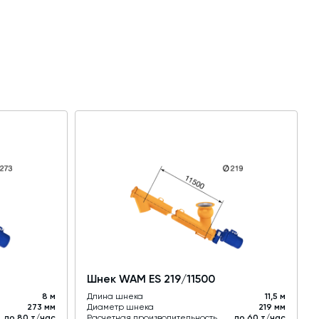
Шнек WAM ES 219/11500
8 м
Длина шнека
11,5 м
273 мм
Диаметр шнека
219 мм
до 80 т/час
Расчетная производительность
до 60 т/час