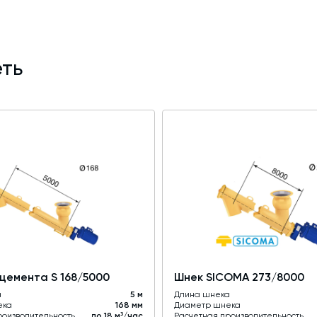
ть
цемента S 168/5000
Шнек SICOMA 273/8000
а
5 м
Длина шнека
ека
168 мм
Диаметр шнека
роизводительность
до 18 м³/час
Расчетная производительность