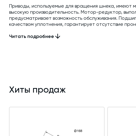
Приводы, используемые для вращения шнека, имеют мо
высокую производительность. Мотор-редуктор, выпо
предусматривает возможность обслуживания. Подшип
качеством уплотнения, гарантирует отсутствие про
при длительной эксплуатации винтового конвейера.
Читать подробнее
Максимальная подача составляет 50 кубометров смеси
позволяет включать устройство в состав производст
заказывать дополнительные фланцевые соединения к
Профилактический осмотр упрощен благодаря быстр
Промежуточная опора крепится к корпусу посредств
опор цементного шнека варьируется в зависимости о
Хиты продаж
Шнек серии S вращается со скоростью 290 об/мин, 
предотвращая слеживание и образование комков, а 
больших объёмов материала. Для устранения биений
промежуточные опорные необслуживаемые точки, рас
Консольный необслуживаемый силовой подшипник об
попадания частиц перекачиваемых сред.