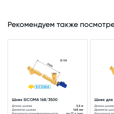
Рекомендуем также посмотре
Шнек SICOMA 168/3500
Шнек для 
Длина шнека
3,5 м
Длина шнек
Диаметр шнека
168 мм
Диаметр шн
Расчетная производительность
до 17 т/час
Расчетная п