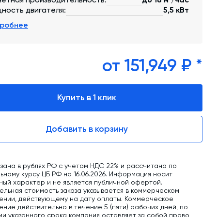
обучение
ность двигателя:
5,5 кВт
Автоматизированные системы управления
робнее
(АСУ ТП) любой сложности
Подбор и поставка комплектующих под
любой завод
от 151,949 ₽ *
Экспертиза промышленной безопасности
Купить в 1 клик
Технический аудит бетонных заводов и
производств
Добавить в корзину
Проектирование технологических
линий,промышленных зданий и сооружений
зана в рублях РФ с учетом НДС 22% и рассчитана по
ному курсу ЦБ РФ на 16.06.2026. Информация носит
ный характер и не является публичной офертой.
ельная стоимость заказа указывается в коммерческом
ении, действующему на дату оплаты. Коммерческое
ние действительно в течение 5 (пяти) рабочих дней, по
ии указанного срока компания оставляет за собой право