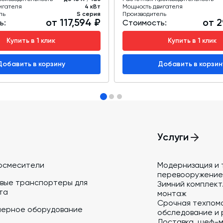
игателя
4 кВт
Мощность двигателя
ль
S серия
Производитель
от 117,594 ₽
от 2
ь:
Стоимость:
Купить в 1 клик
Купить в 1 клик
Добавить в корзину
Добавить в корзин
Услуги
осмесители
Модернизация и 
перевооружение
вые транспортеры для
Зимний комплект.
та
монтаж
Срочная техпом
йерное оборудование
обследование и 
Доставка, шеф-м