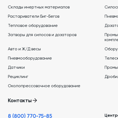
Склады инертных материалов
Силосы
Растариватели Биг-Бегов
Пневм
Тепловое оборудование
Дозато
Затворы для силосов и дозаторов
Промы
компл
Авто и Ж/Д весы
Обору
Пневмооборудование
Телеск
Датчики
Промы
Рециклинг
Дроби
Околопрессовочное оборудование
Контакты
8 (800) 770-75-85
Центр