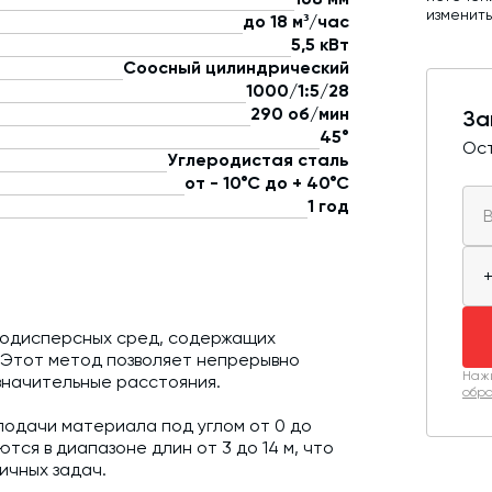
изменит
до 18 м³/час
5,5 кВт
Соосный цилиндрический
1000/1:5/28
290 об/мин
За
45°
Ост
Углеродистая сталь
от - 10°С до + 40°С
1 год
кодисперсных сред, содержащих
. Этот метод позволяет непрерывно
Нажи
значительные расстояния.
обра
подачи материала под углом от 0 до
тся в диапазоне длин от 3 до 14 м, что
ичных задач.