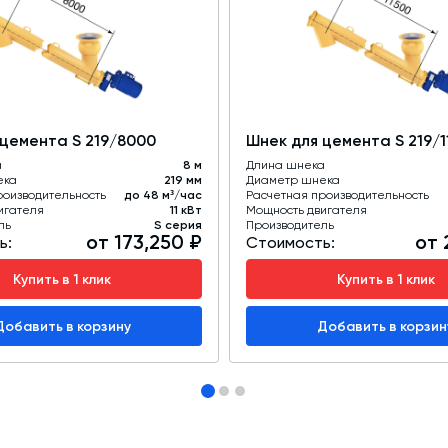
 цемента S 219/8000
Шнек для цемента S 219/1
а
8 м
Длина шнека
ека
219 мм
Диаметр шнека
роизводительность
до 48 м³/час
Расчетная производительность
игателя
11 кВт
Мощность двигателя
ль
S серия
Производитель
от 173,250 ₽
от 
ь:
Стоимость:
Купить в 1 клик
Купить в 1 клик
Добавить в корзину
Добавить в корзин