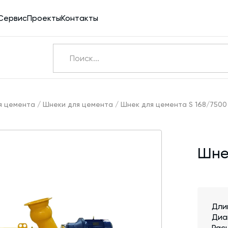
Сервис
Проекты
Контакты
Ничего не найдено
Э
я цемента
/
Шнеки для цемента
/
Шнек для цемента S 168/7500
Бетоносмесители
Шне
Шнековые транспортеры для цемента
Конвейерное оборудование
Силосы для цемента и обвязка
Дли
Пневмотранспорт
Диа
Дозаторы для бетонных заводов
Рас