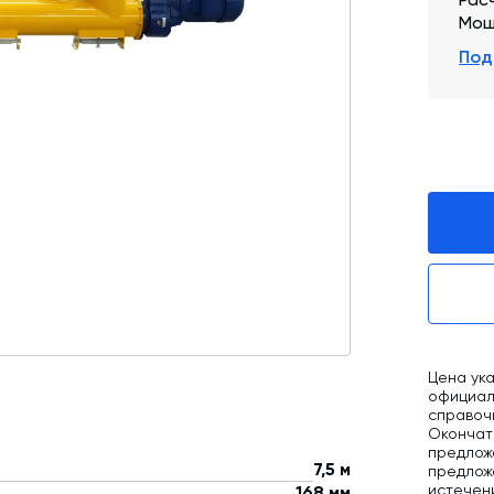
Мощ
Промышленные фильтры и комплектующие
Под
Оборудование для производства ЖБИ
Телескопические загрузчики
Промышленные вибраторы
Дробильно-сортировочный комплекс
Цена ука
официаль
справоч
Окончат
предлож
7,5 м
предложе
истечен
168 мм