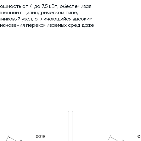
щность от 4 до 7,5 кВт, обеспечивая
лненный в цилиндрическом типе,
никовый узел, отличающийся высоким
никновения перекачиваемых сред даже
 в час (эквивалентно 90 т/ч), что
венных линий. Для этого рекомендуется
 стандартным патрубкам.
осъёмному смотровому люку.
ом винтового соединения. Количество
т конкретной модификации.
обеспечивая однородность смеси,
также способствуя быстрой прокачке
 на длинных шнеках предусмотрены
положенные внутри трубного кожуха.
еспечивает надежную защиту от