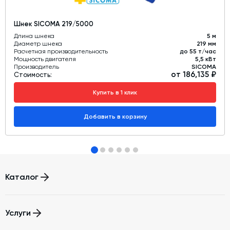
Шнек SICOMA 219/5000
Длина шнека
5 м
Диаметр шнека
219 мм
Расчетная производительность
до 55 т/час
Мощность двигателя
5,5 кВт
Производитель
SICOMA
от 186,135 ₽
Стоимость:
Купить в 1 клик
Добавить в корзину
Каталог
Бетонные заводы (БСУ, РБУ)
Услуги
Бетоносмесители
Автоматизация бетонного завода (АСУ ТП)