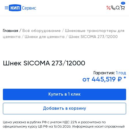
0
О компании
Оборудование
География поставок
Главная
/
Всё оборудование
/
Шнековые транспортеры для
Руководство
Бетонные заводы (БСУ, РБУ)
цемента
/
Шнеки для цемента
/
Шнек SICOMA 273/12000
Сотрудничество
История компании
Бетоносмесители
Открытые вакансии
Автоматизация бетонного завода (АСУ ТП)
Сертификаты
Наши проекты
Шнек SICOMA 273/12000
Шнековые транспортеры для цемента
Новости
Ответы на вопросы
Гибкие шнеки для сыпучих материалов
Гарантия:
1 год
Условия труда
от 445,519 ₽ *
Контакты
Конвейерное оборудование
Склады инертных материалов
Купить в 1 клик
Силосы для цемента и обвязка
Добавить в корзину
Растариватели Биг-Бегов
Пневмотранспорт
Цена указана в рублях РФ с учетом НДС 22% и рассчитана по
официальному курсу ЦБ РФ на 16.06.2026. Информация носит справочный
Тепловое оборудование