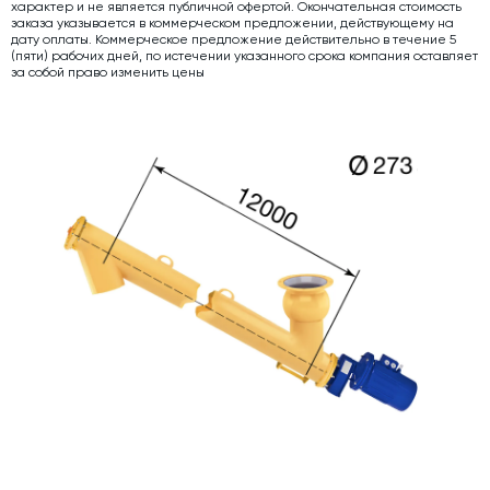
характер и не является публичной офертой. Окончательная стоимость
заказа указывается в коммерческом предложении, действующему на
Дозаторы для бетонных заводов
дату оплаты. Коммерческое предложение действительно в течение 5
(пяти) рабочих дней, по истечении указанного срока компания оставляет
Затворы для силосов и дозаторов
за собой право изменить цены
Промышленные фильтры и комплектующие
Авто и Ж/Д весы
Оборудование для производства ЖБИ
Пневмооборудование
Телескопические загрузчики
Датчики
Промышленные вибраторы
Рециклинг
Дробильно-сортировочный комплекс
Околопрессовочное оборудование
Экспертные услуги