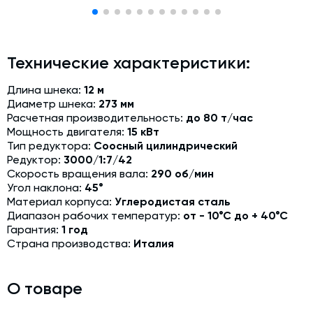
Модернизация и техническое перевооружение
производств
Зимний комплект. Изготовление и монтаж
Технические характеристики:
Срочная техпомощь. Онлайн-обследование и ремонт
завода
Длина шнека:
12 м
Диаметр шнека:
273 мм
Доставка, шеф-монтаж и пуско-наладка и обучение
Расчетная производительность:
до 80 т/час
Мощность двигателя:
15 кВт
Автоматизированные системы управления (АСУ ТП) любой
Тип редуктора:
Соосный цилиндрический
сложности
Редуктор:
3000/1:7/42
Подбор и поставка комплектующих под любой завод
Скорость вращения вала:
290 об/мин
Угол наклона:
45°
Экспертиза промышленной безопасности
Материал корпуса:
Углеродистая сталь
Диапазон рабочих температур:
от - 10°С до + 40°С
Технический аудит бетонных заводов и производств
Гарантия:
1 год
Страна производства:
Италия
Проектирование технологических линий,промышленных
зданий и сооружений
О товаре