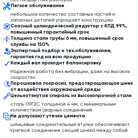
цемента на производственные линии, позволяет
Легкое обслуживание
сократить время производства и повысить
небольшое количество составных частей и
эффективность процесса смешивания и изготовления
запасных деталей упрощает конструкцию
строительных материалов.
Соосный цилиндрический редуктор с КПД 99%,
повышенный гарантийный срок
Принцип работы шнековых транспортеров основано
Толщина стали трубы 6 мм, повышенный срок
на осевой движущей силе. Винт шнека вращается в
службы на 150%
закрытом неподвижном желобе с помощью
Экспертный подбор и тех.обслуживание,
электродвигателя с редуктором и двух муфт. Его
гарантия год на всю продукцию
поддерживают подвесные опоры: концевые и
Каждый вал проходит балансировку
промежуточные. Корпус (желоб) состоит из секций. Её
толщина варьируется от 4 мм до 6 мм в зависимости от
Надежная работа без вибрации, даже на высоких
скоростях
типа и назначения конструкции. Для герметизации все
Порошковая покраска, предотвращающая шнек
секции соединяются между собой фланцами на
от воздействия окружающей среды
болтах и прокладках.
Цельнотянутая спираль из высокопрочной стали
сталь 09Г2С толщиной 4 мм, с минимальным
количеством сварных соединений
Не допускают утечки цемента
шлицевые соединительные втулки обеспечивают
крепкое соединение секций шнека между собой