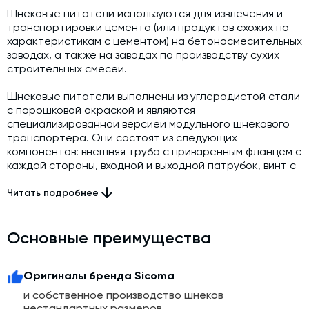
Шнековые питатели используются для извлечения и
транспортировки цемента (или продуктов схожих по
характеристикам с цементом) на бетоносмесительных
заводах, а также на заводах по производству сухих
строительных смесей.
Шнековые питатели выполнены из углеродистой стали
с порошковой окраской и являются
специализированной версией модульного шнекового
транспортера. Они состоят из следующих
компонентов: внешняя труба с приваренным фланцем с
каждой стороны, входной и выходной патрубок, винт с
соединительными втулками, концевые опоры в
комплекте с уплотнениями вала (одна из концевых
Читать подробнее
опор встроена в привод), промежуточные опоры,
количество которых зависит от общей длины
шнекового питателя. Шнековые
Основные преимущества
питатели поставляются в сборе с приводом,
соответствующим области применения.
Оригиналы бренда Sicoma
Высокая производительность делает его идеальным
и собственное производство шнеков
выбором для обеспечения непрерывного потока
нестандартных размеров