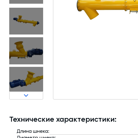
Затворы для силосов и дозаторов
Авто и Ж/Д весы
Пневмооборудование
Датчики
Рециклинг
Околопрессовочное оборудование
Технические характеристики:
Длина шнека:
Диаметр шнека: