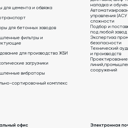
наладка и обуче
 для цемента и обвязка
Автоматизирова
управления (АСУ
отранспорт
сложности
Подбор и постав
ры для бетонных заводов
под любой завод
Экспертиза про
шленные фильтры и
безопасности
ектующие
Технический ауд
дование для производства ЖБИ
и производств
Проектирование
опические загрузчики
линий,промышлен
сооружений
шленные вибраторы
льно-сортировочный комплекс
альный офис
Электронная по