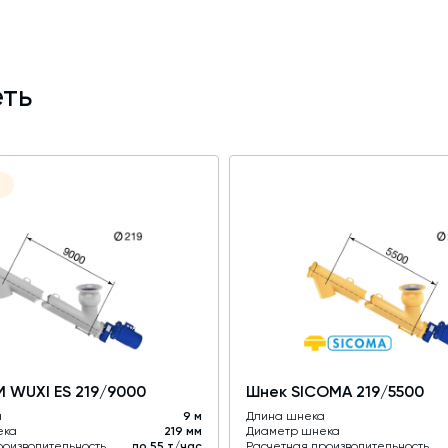
ть
 WUXI ES 219/9000
Шнек SICOMA 219/5500
а
9 м
Длина шнека
ека
219 мм
Диаметр шнека
роизводительность
до 55 т/час
Расчетная производительность