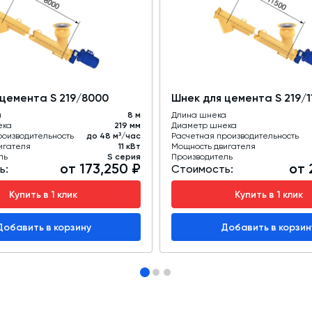
 цемента S 219/8000
Шнек для цемента S 219/1
а
8 м
Длина шнека
ека
219 мм
Диаметр шнека
роизводительность
до 48 м³/час
Расчетная производительность
игателя
11 кВт
Мощность двигателя
ль
S серия
Производитель
от 173,250 ₽
от 
ь:
Стоимость:
Купить в 1 клик
Купить в 1 клик
Добавить в корзину
Добавить в корзин