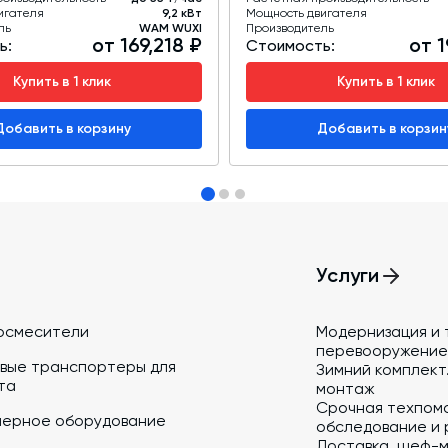
игателя
9,2 кВт
Мощность двигателя
ль
WAM WUXI
Производитель
от 169,218 ₽
от 1
ь:
Стоимость:
Купить в 1 клик
Купить в 1 клик
Добавить в корзину
Добавить в корзин
Услуги
осмесители
Модернизация и 
перевооружение
вые транспортеры для
Зимний комплект.
та
монтаж
Срочная техпом
йерное оборудование
обследование и 
Доставка, шеф-м