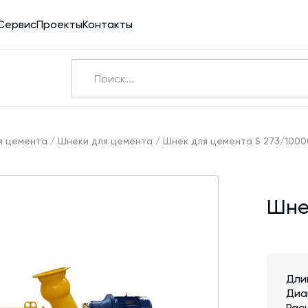
Сервис
Проекты
Контакты
Ничего не найдено
Э
я цемента
/
Шнеки для цемента
/
Шнек для цемента S 273/1000
Бетоносмесители
Шне
Шнековые транспортеры для цемента
Конвейерное оборудование
Силосы для цемента и обвязка
Дли
Пневмотранспорт
Диа
Дозаторы для бетонных заводов
Рас