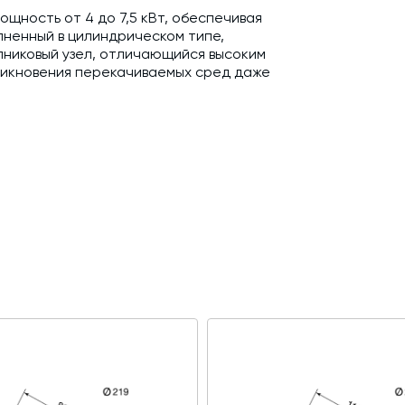
щность от 4 до 7,5 кВт, обеспечивая
лненный в цилиндрическом типе,
никовый узел, отличающийся высоким
никновения перекачиваемых сред даже
 в час (эквивалентно 90 т/ч), что
венных линий. Для этого рекомендуется
 стандартным патрубкам.
осъёмному смотровому люку.
ом винтового соединения. Количество
т конкретной модификации.
обеспечивая однородность смеси,
также способствуя быстрой прокачке
 на длинных шнеках предусмотрены
положенные внутри трубного кожуха.
еспечивает надежную защиту от