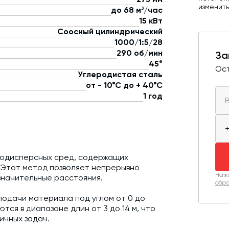
изменит
до 68 м³/час
15 кВт
Соосный цилиндрический
1000/1:5/28
290 об/мин
За
45°
Ост
Углеродистая сталь
от - 10°С до + 40°С
1 год
кодисперсных сред, содержащих
. Этот метод позволяет непрерывно
Нажи
значительные расстояния.
обра
подачи материала под углом от 0 до
тся в диапазоне длин от 3 до 14 м, что
ичных задач.