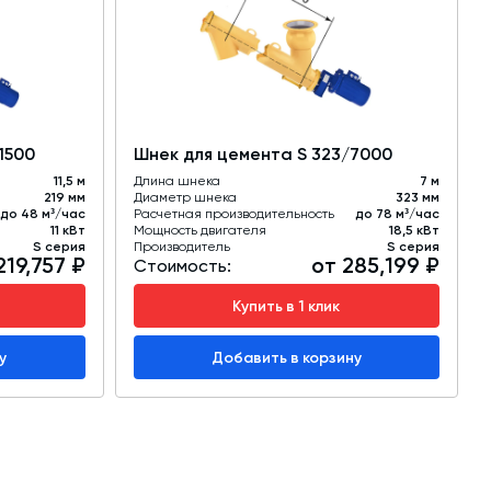
1500
Шнек для цемента S 323/7000
11,5 м
Длина шнека
7 м
219 мм
Диаметр шнека
323 мм
до 48 м³/час
Расчетная производительность
до 78 м³/час
11 кВт
Мощность двигателя
18,5 кВт
S серия
Производитель
S серия
219,757 ₽
от 285,199 ₽
Стоимость:
Купить в 1 клик
у
Добавить в корзину