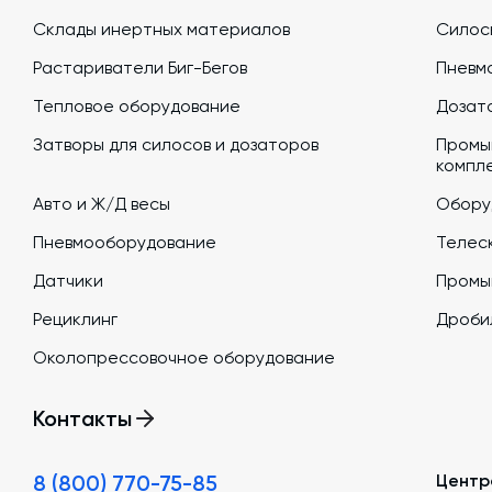
Склады инертных материалов
Силосы
Растариватели Биг-Бегов
Пневм
Тепловое оборудование
Дозато
Затворы для силосов и дозаторов
Промы
компл
Авто и Ж/Д весы
Обору
Пневмооборудование
Телеск
Датчики
Промы
Рециклинг
Дроби
Околопрессовочное оборудование
Контакты
8 (800) 770-75-85
Центр