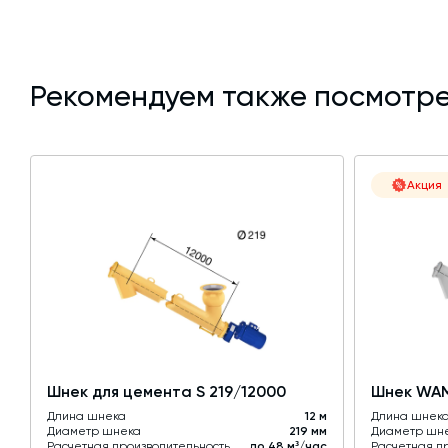
Рекомендуем также посмотре
Акция
Шнек для цемента S 219/12000
Шнек WAM
Длина шнека
12 м
Длина шнек
Диаметр шнека
219 мм
Диаметр шн
Расчетная производительность
до 48 м³/час
Расчетная п