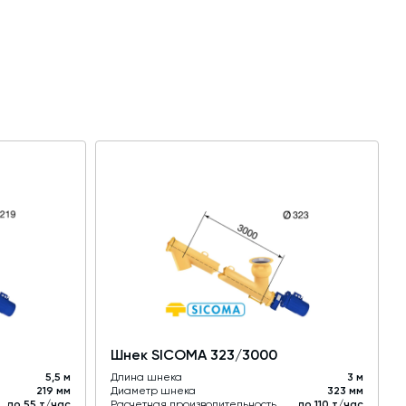
Шнек SICOMA 323/3000
5,5 м
Длина шнека
3 м
219 мм
Диаметр шнека
323 мм
до 55 т/час
Расчетная производительность
до 110 т/час