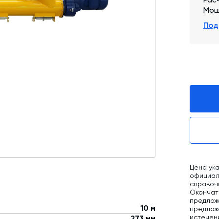
Мощ
Промышленные фильтры и комплектующие
Под
Оборудование для производства ЖБИ
Телескопические загрузчики
Промышленные вибраторы
Дробильно-сортировочный комплекс
Цена ука
официаль
справоч
Окончат
предлож
10 м
предложе
истечен
273 мм