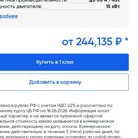
обучение
ность двигателя:
15 кВт
Автоматизированные системы управления
робнее
(АСУ ТП) любой сложности
Подбор и поставка комплектующих под
любой завод
от 244,135 ₽ *
Экспертиза промышленной безопасности
Купить в 1 клик
Технический аудит бетонных заводов и
производств
Добавить в корзину
Проектирование технологических
линий,промышленных зданий и сооружений
зана в рублях РФ с учетом НДС 22% и рассчитана по
ному курсу ЦБ РФ на 16.06.2026. Информация носит
ный характер и не является публичной офертой.
ельная стоимость заказа указывается в коммерческом
ении, действующему на дату оплаты. Коммерческое
ние действительно в течение 5 (пяти) рабочих дней, по
ии указанного срока компания оставляет за собой право