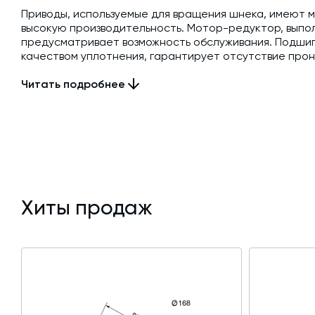
Приводы, используемые для вращения шнека, имеют мо
высокую производительность. Мотор-редуктор, выпо
предусматривает возможность обслуживания. Подшип
качеством уплотнения, гарантирует отсутствие про
при длительной эксплуатации винтового конвейера.
Читать подробнее
Максимальная подача составляет 50 кубометров смеси
позволяет включать устройство в состав производст
заказывать дополнительные фланцевые соединения к
Профилактический осмотр упрощен благодаря быстр
Промежуточная опора крепится к корпусу посредств
опор цементного шнека варьируется в зависимости о
Хиты продаж
Шнек серии S вращается со скоростью 290 об/мин, 
предотвращая слеживание и образование комков, а 
больших объёмов материала. Для устранения биений
промежуточные опорные необслуживаемые точки, рас
Консольный необслуживаемый силовой подшипник об
попадания частиц перекачиваемых сред.