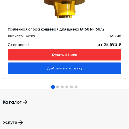
Усиленная опора концевая для шнека Ø168 RF168/2
Диаметр шнека
168 мм
от 25,593 ₽
Стоимость:
Купить в 1 клик
Добавить в корзину
Каталог
Бетонные заводы (БСУ, РБУ)
Услуги
Бетоносмесители