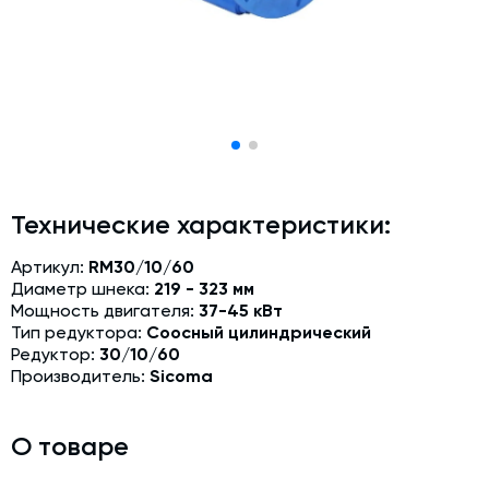
Модернизация и техническое перевооружение
производств
Зимний комплект. Изготовление и монтаж
Срочная техпомощь. Онлайн-обследование и ремонт
завода
Доставка, шеф-монтаж и пуско-наладка и обучение
Автоматизированные системы управления (АСУ ТП) любой
Технические характеристики:
сложности
Подбор и поставка комплектующих под любой завод
Артикул:
RM30/10/60
Диаметр шнека:
219 - 323 мм
Экспертиза промышленной безопасности
Мощность двигателя:
37-45 кВт
Тип редуктора:
Соосный цилиндрический
Технический аудит бетонных заводов и производств
Редуктор:
30/10/60
Производитель:
Sicoma
Проектирование технологических линий,промышленных
зданий и сооружений
О товаре