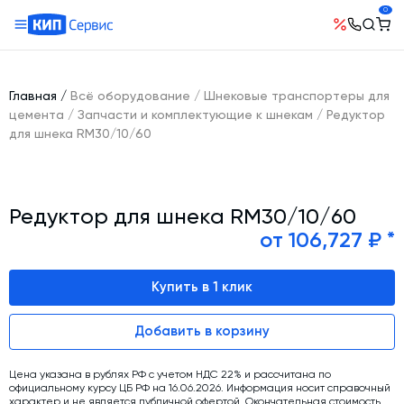
0
О компании
Оборудование
География поставок
Главная
/
Всё оборудование
/
Шнековые транспортеры для
Руководство
Бетонные заводы (БСУ, РБУ)
цемента
/
Запчасти и комплектующие к шнекам
/
Редуктор
Сотрудничество
для шнека RM30/10/60
История компании
Бетоносмесители
Открытые вакансии
Автоматизация бетонного завода (АСУ ТП)
Сертификаты
Наши проекты
Шнековые транспортеры для цемента
Новости
Редуктор для шнека RM30/10/60
Ответы на вопросы
Гибкие шнеки для сыпучих материалов
от 106,727 ₽ *
Условия труда
Контакты
Конвейерное оборудование
Склады инертных материалов
Купить в 1 клик
Силосы для цемента и обвязка
Добавить в корзину
Растариватели Биг-Бегов
Пневмотранспорт
Цена указана в рублях РФ с учетом НДС 22% и рассчитана по
официальному курсу ЦБ РФ на 16.06.2026. Информация носит справочный
Тепловое оборудование
характер и не является публичной офертой. Окончательная стоимость