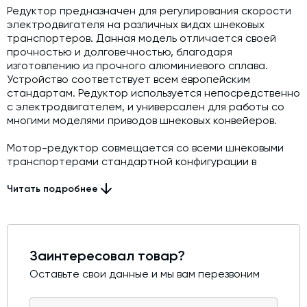
Редуктор предназначен для регулирования скорости
электродвигателя на различных видах шнековых
транспортеров. Данная модель отличается своей
прочностью и долговечностью, благодаря
изготовлению из прочного алюминиевого сплава.
Устройство соответствует всем европейским
стандартам. Редуктор используется непосредственно
с электродвигателем, и универсален для работы со
многими моделями приводов шнековых конвейеров.
Мотор-редуктор совмещается со всеми шнековыми
транспортерами стандартной конфигурации в
диаметре Ø 219 мм. 273 мм. 323 мм. 407 мм, i=10.
Электродвигатель 37–45 кВт.
Читать подробнее
Заинтересовал товар?
Оставьте свои данные и мы вам перезвоним