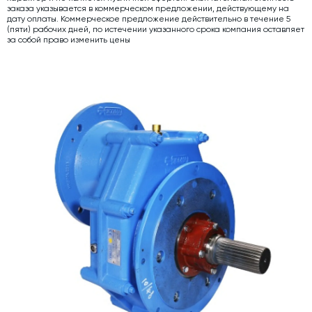
заказа указывается в коммерческом предложении, действующему на
Дозаторы для бетонных заводов
дату оплаты. Коммерческое предложение действительно в течение 5
(пяти) рабочих дней, по истечении указанного срока компания оставляет
за собой право изменить цены
Затворы для силосов и дозаторов
Промышленные фильтры и комплектующие
Авто и Ж/Д весы
Оборудование для производства ЖБИ
Пневмооборудование
Телескопические загрузчики
Датчики
Промышленные вибраторы
Рециклинг
Дробильно-сортировочный комплекс
Околопрессовочное оборудование
Экспертные услуги