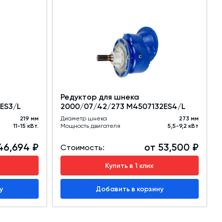
Редуктор для шнека
ES3/L
2000/07/42/273 M4507132ES4/L
219 мм
Диаметр шнека
273 мм
11-15 кВт.
Мощность двигателя
5,5-9,2 кВт
46,694 ₽
от 53,500 ₽
Стоимость:
Купить в 1 клик
у
Добавить в корзину