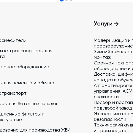
Услуги
осмесители
Модернизация и 
перевооружение
вые транспортеры для
Зимний комплект.
та
монтаж
Срочная техпом
йерное оборудование
обследование и 
Доставка, шеф-м
наладка и обуче
 для цемента и обвязка
Автоматизирова
управления (АСУ
отранспорт
сложности
Подбор и постав
ры для бетонных заводов
под любой завод
Экспертиза про
шленные фильтры и
безопасности
ектующие
Технический ауд
дование для производства ЖБИ
и производств