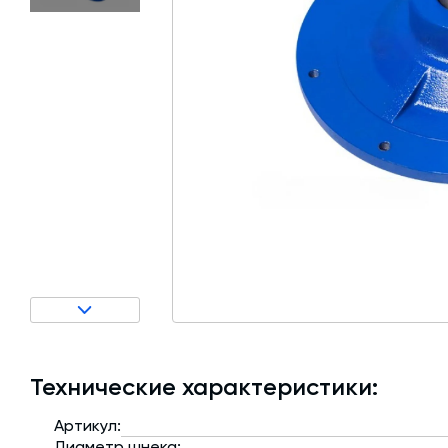
Затворы для силосов и дозаторов
Авто и Ж/Д весы
Пневмооборудование
Датчики
Рециклинг
Околопрессовочное оборудование
Технические характеристики:
Артикул:
Диаметр шнека: