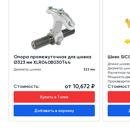
Опора промежуточная для шнека
Шнек SIC
Ø323 мм XLR040B030T44
Длина шнек
Диаметр шн
Диаметр шнека
323 мм
Расчетная п
Мощность дв
Производите
от 10,672 ₽
Стоимость:
Стоимост
Купить в 1 клик
Добавить в корзину