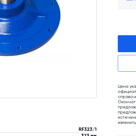
Промышленные фильтры и комплектующие
Оборудование для производства ЖБИ
Телескопические загрузчики
Промышленные вибраторы
Дробильно-сортировочный комплекс
Цена ука
официаль
справоч
Окончат
предлож
предложе
истечен
изменит
RF323/1
323 мм