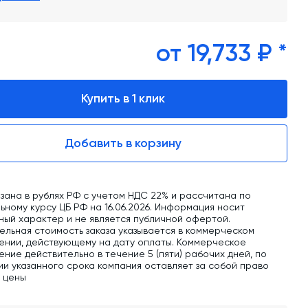
обучение
Автоматизированные системы управления
(АСУ ТП) любой сложности
от 19,733 ₽ *
Подбор и поставка комплектующих под
любой завод
Купить в 1 клик
Экспертиза промышленной безопасности
Добавить в корзину
Технический аудит бетонных заводов и
производств
Проектирование технологических
зана в рублях РФ с учетом НДС 22% и рассчитана по
линий,промышленных зданий и сооружений
ному курсу ЦБ РФ на 16.06.2026. Информация носит
ный характер и не является публичной офертой.
ельная стоимость заказа указывается в коммерческом
ении, действующему на дату оплаты. Коммерческое
ние действительно в течение 5 (пяти) рабочих дней, по
ии указанного срока компания оставляет за собой право
ь цены