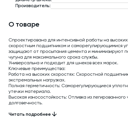
Производитель:
О товаре
Спроектирована для интенсивной работы на высоки
скоростным подшипником и саморегулирующимися у
защищают от просыпания цемента и минимизируют по
чугуна для максимального срока службы.
Универсальна и подходит для шнеков всех марок.
Ключевые преимущества:
Работа на высоких скоростях: Скоростной подшипни
экстремальных нагрузках.
Полная герметичность: Саморегулирующиеся уплот
утечки материала.
Высокая износостойкость: Отливка из легированного
долговечность.
Повышенная эффективность: Сниженное трение увел
Читать подробнее
системы.
Экономия на обслуживании: Самосмазывающиеся муфт
Быстрая замена: Установка и замена без необходимо