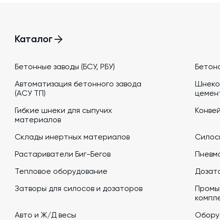
Каталог
Бетонные заводы (БСУ, РБУ)
Бетон
Автоматизация бетонного завода
Шнеко
(АСУ ТП)
цемен
Гибкие шнеки для сыпучих
Конве
материалов
Склады инертных материалов
Силосы
Растариватели Биг-Бегов
Пневм
Тепловое оборудование
Дозато
Затворы для силосов и дозаторов
Промы
компл
Авто и Ж/Д весы
Обору