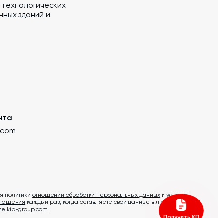
 технологических
ных зданий и
чта
.com
я политики
отношении обработки персональных данных
и условия
глашения
каждый раз, когда оставляете свои данные в любой форме
те kip-group.com
Получить КП