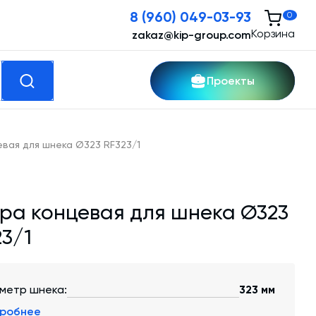
8 (960) 049-03-93
0
Корзина
zakaz@kip-group.com
Проекты
кспертные услуги
вая для шнека Ø323 RF323/1
Модернизация и техническое
перевооружение производств
ра концевая для шнека Ø323
Зимний комплект. Изготовление и монтаж
23/1
Срочная техпомощь. Онлайн-обследование
и ремонт завода
метр шнека:
323 мм
Доставка, шеф-монтаж и пуско-наладка и
робнее