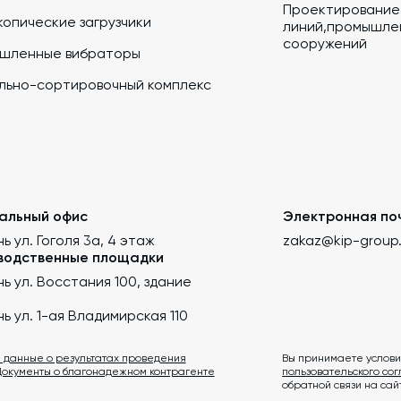
Проектирование
опические загрузчики
линий,промышлен
сооружений
шленные вибраторы
льно-сортировочный комплекс
альный офис
Электронная по
нь ул. Гоголя 3а, 4 этаж
zakaz@kip-group
водственные площадки
ань ул. Восстания 100, здание
ань ул. 1-ая Владимирская 110
 данные о результатах проведения
Вы принимаете услови
Документы о благонадежном контрагенте
пользовательского со
обратной связи на сай