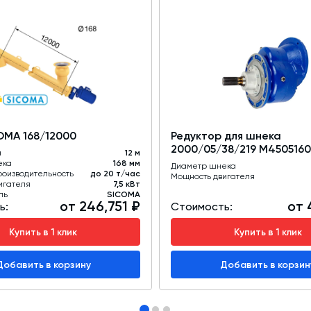
OMA 168/12000
Редуктор для шнека
2000/05/38/219 M4505160
а
12 м
ека
168 мм
Диаметр шнека
роизводительность
до 20 т/час
Мощность двигателя
игателя
7,5 кВт
ль
SICOMA
от 246,751 ₽
от 
ь:
Стоимость:
Купить в 1 клик
Купить в 1 клик
Добавить в корзину
Добавить в корзин