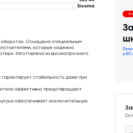
Sicoma
В 
За
ш
х оборотах. Оснащена специальным
плотнителями, которые надежно
Полу
тери. Изготовлена из высокопрочного
и КП
к гарантирует стабильность даже при
нители эффективно предотвращают
 чугуна обеспечивает исключительную
За
ичивает пропускную способность всей
Ост
ы не требуют регулярного ТО.
сти полного демонтажа шнека.