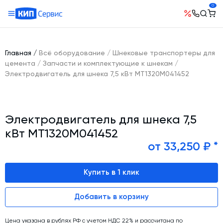
0
О компании
Оборудование
География поставок
Главная
/
Всё оборудование
/
Шнековые транспортеры для
Руководство
Бетонные заводы (БСУ, РБУ)
цемента
/
Запчасти и комплектующие к шнекам
/
Сотрудничество
Электродвигатель для шнека 7,5 кВт MT1320M041452
История компании
Бетоносмесители
Открытые вакансии
Автоматизация бетонного завода (АСУ ТП)
Сертификаты
Наши проекты
Шнековые транспортеры для цемента
Новости
Электродвигатель для шнека 7,5
Ответы на вопросы
Гибкие шнеки для сыпучих материалов
Условия труда
кВт MT1320M041452
Контакты
Конвейерное оборудование
от 33,250 ₽ *
Склады инертных материалов
Купить в 1 клик
Силосы для цемента и обвязка
Растариватели Биг-Бегов
Добавить в корзину
Пневмотранспорт
Тепловое оборудование
Цена указана в рублях РФ с учетом НДС 22% и рассчитана по