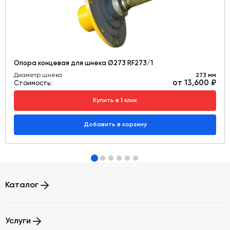
Опора концевая для шнека Ø273 RF273/1
Диаметр шнека
273 мм
от 13,600 ₽
Стоимость:
Купить в 1 клик
Добавить в корзину
Каталог
Бетонные заводы (БСУ, РБУ)
Услуги
Бетоносмесители