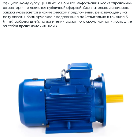
официальному курсу ЦБ РФ на 16.06.2026. Информация носит справочный
характер и не является публичной офертой. Окончательная стоимость
Дозаторы для бетонных заводов
заказа указывается в коммерческом предложении, действующему на
дату оплаты. Коммерческое предложение действительно в течение 5
Затворы для силосов и дозаторов
(пяти) рабочих дней, по истечении указанного срока компания оставляет
за собой право изменить цены
Промышленные фильтры и комплектующие
Авто и Ж/Д весы
Оборудование для производства ЖБИ
Пневмооборудование
Телескопические загрузчики
Датчики
Промышленные вибраторы
Рециклинг
Дробильно-сортировочный комплекс
Околопрессовочное оборудование
Экспертные услуги