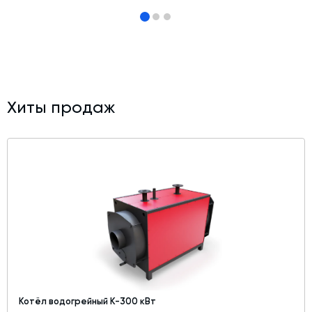
Дозаторы для бетонных заводов
Затворы для силосов и дозаторов
Промышленные фильтры и комплектующие
Авто и Ж/Д весы
Хиты продаж
Оборудование для производства ЖБИ
Пневмооборудование
Телескопические загрузчики
Датчики
Промышленные вибраторы
Рециклинг
Дробильно-сортировочный комплекс
Околопрессовочное оборудование
Экспертные услуги
Котёл водогрейный К-300 кВт