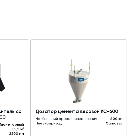
итель со
Дозатор цемента весовой КС-600
000
Наибольший предел взвешивания
600 кг
Пневмопривод
Camozzi
Планетарный
1,5/1 м³
2200 мм