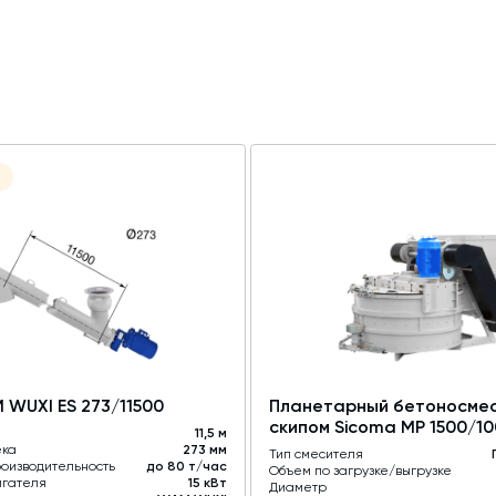
WUXI ES 273/11500
Планетарный бетоносмес
скипом Sicoma MP 1500/1
11,5 м
ека
273 мм
Тип смесителя
оизводительность
до 80 т/час
Объем по загрузке/выгрузке
игателя
15 кВт
Диаметр