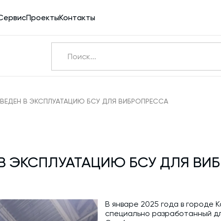
Сервис
Проекты
Контакты
Ничего не найдено
Э
ВВЕДЕН В ЭКСПЛУАТАЦИЮ БСУ ДЛЯ ВИБРОПРЕССА
Бетоносмесители
Шнековые транспортеры для цемента
 В ЭКСПЛУАТАЦИЮ БСУ ДЛЯ ВИ
Конвейерное оборудование
Силосы для цемента и обвязка
Пневмотранспорт
В январе 2025 года в городе 
специально разработанный д
Дозаторы для бетонных заводов