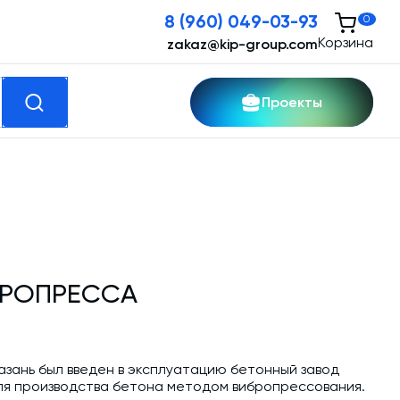
8 (960) 049-03-93
0
Корзина
zakaz@kip-group.com
Проекты
кспертные услуги
Модернизация и техническое
перевооружение производств
БРОПРЕССА
Зимний комплект. Изготовление и монтаж
Срочная техпомощь. Онлайн-обследование
и ремонт завода
Казань был введен в эксплуатацию бетонный завод
Доставка, шеф-монтаж и пуско-наладка и
ля производства бетона методом вибропрессования.