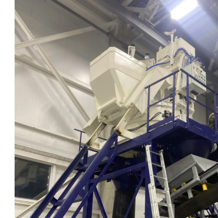
Затворы для силосов и дозаторов
Авто и Ж/Д весы
Пневмооборудование
Датчики
Рециклинг
Околопрессовочное оборудование