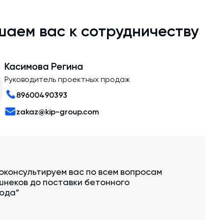
аем вас к сотрудничеству
Касимова Регина
Руководитель проектных продаж
89600490393
zakaz@kip-group.com
оконсультируем вас по всем вопросам
шнеков до поставки бетонного
ода”