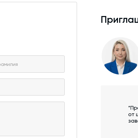
Приглаш
“Пр
от 
зав