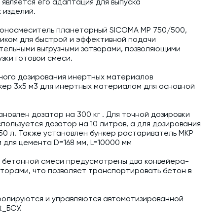
обучение
является его адаптация для выпуска
 изделий.
Автоматизированные системы управления
тоносмеситель планетарный SICOMA MP 750/500,
(АСУ ТП) любой сложности
иком для быстрой и эффективной подачи
тельными выгрузными затворами, позволяющими
Подбор и поставка комплектующих под
зки готовой смеси.
любой завод
ного дозирования инертных материалов
Экспертиза промышленной безопасности
ер 3х5 м3 для инертных материалом для основной
Технический аудит бетонных заводов и
производств
новлен дозатор на 300 кг . Для точной дозировки
пользуется дозатор на 10 литров, а для дозирования
Проектирование технологических
50 л. Также установлен бункер растариватель МКР
линий,промышленных зданий и сооружений
 для цемента D=168 мм, L=10000 мм
й бетонной смеси предусмотрены два конвейера-
орами, что позволяет транспортировать бетон в
ролируются и управляются автоматизированной
t_БСУ.