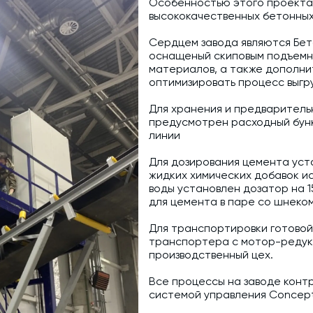
Особенностью этого проекта 
высококачественных бетонных
Промышленные фильтры и комплектующие
Сердцем завода являются Бе
Оборудование для производства ЖБИ
оснащеный скиповым подъемн
материалов, а также дополни
Телескопические загрузчики
оптимизировать процесс выгру
Промышленные вибраторы
Для хранения и предваритель
предусмотрен расходный бунк
Дробильно-сортировочный комплекс
линии
Для дозирования цемента уста
жидких химических добавок ис
воды установлен дозатор на 1
для цемента в паре со шнеком
Для транспортировки готово
транспортера с мотор-редукт
производственный цех.
Все процессы на заводе конт
системой управления Concep