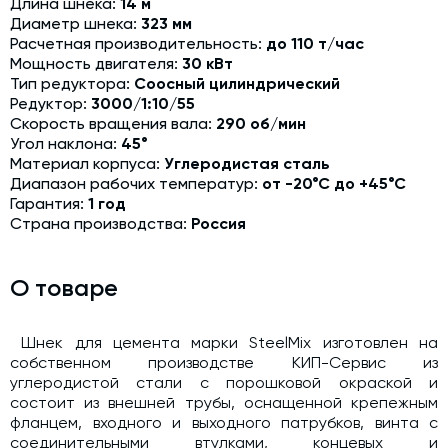
Длина шнека:
14 м
Модернизация и техническое перевооружение
Диаметр шнека:
323 мм
производств
Расчетная производительность:
до 110 т/час
Мощность двигателя:
30 кВт
Зимний комплект. Изготовление и монтаж
Тип редуктора:
Соосный цилиндрический
Редуктор:
3000/1:10/55
Срочная техпомощь. Онлайн-обследование и ремонт
завода
Скорость вращения вала:
290 об/мин
Угол наклона:
45°
Доставка, шеф-монтаж и пуско-наладка и обучение
Материал корпуса:
Углеродистая сталь
Диапазон рабочих температур:
от -20°С до +45°С
Автоматизированные системы управления (АСУ ТП) любой
Гарантия:
1 год
сложности
Страна производства:
Россия
Подбор и поставка комплектующих под любой завод
Экспертиза промышленной безопасности
О товаре
Технический аудит бетонных заводов и производств
Шнек для цемента марки SteelMix изготовлен на
Проектирование технологических линий,промышленных
собственном производстве КИП-Сервис из
зданий и сооружений
углеродистой стали с порошковой окраской и
состоит из внешней трубы, оснащенной крепежным
фланцем, входного и выходного патрубков, винта с
соединительными втулками, концевых и