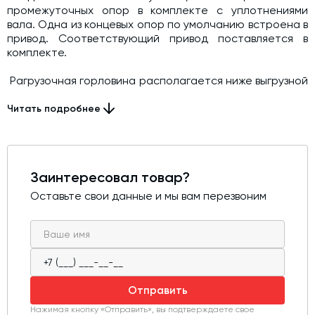
промежуточных опор в комплекте с уплотнениями
вала. Одна из концевых опор по умолчанию встроена в
привод. Соответствующий привод поставляется в
комплекте.
Pагрузочная горловина располагается ниже выгрузной
так, что ось шнека образует угол от 30 до 60 град. к
горизонту. Привод шнека расположен возле
Читать подробнее
загрузочной горловины, реализуя тем самым
толкающую схему подачи цемента. Электродвигатель
соединён с подающим винтом через редуктор,
передаточное отношение которого, зависит от
Заинтересовал товар?
требуемой производительности винтового конвейера.
Оставьте свои данные и мы вам перезвоним
Отправить
Нажимая кнопку «Отправить», вы подтверждаете свое