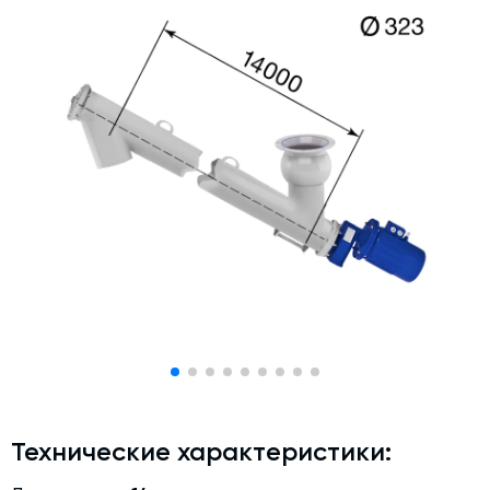
Дозаторы для бетонных заводов
Затворы для силосов и дозаторов
Промышленные фильтры и комплектующие
Авто и Ж/Д весы
Оборудование для производства ЖБИ
Пневмооборудование
Телескопические загрузчики
Датчики
Промышленные вибраторы
Рециклинг
Дробильно-сортировочный комплекс
Околопрессовочное оборудование
Технические характеристики:
Экспертные услуги