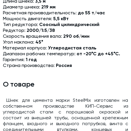
Длина шнека:
3,5 м
Модернизация и техническое перевооружение
Диаметр шнека:
219 мм
производств
Расчетная производительность:
до 55 т/час
Мощность двигателя:
5,5 кВт
Зимний комплект. Изготовление и монтаж
Тип редуктора:
Соосный цилиндрический
Редуктор:
2000/1:5/38
Срочная техпомощь. Онлайн-обследование и ремонт
завода
Скорость вращения вала:
290 об/мин
Угол наклона:
45°
Доставка, шеф-монтаж и пуско-наладка и обучение
Материал корпуса:
Углеродистая сталь
Диапазон рабочих температур:
от -20°С до +45°С.
Автоматизированные системы управления (АСУ ТП) любой
Гарантия:
1 год
сложности
Страна производства:
Россия
Подбор и поставка комплектующих под любой завод
Экспертиза промышленной безопасности
О товаре
Технический аудит бетонных заводов и производств
Шнек для цемента марки SteelMix изготовлен на
Проектирование технологических линий,промышленных
собственном производстве КИП-Сервис из
зданий и сооружений
углеродистой стали с порошковой окраской и
состоит из внешней трубы, оснащенной крепежным
фланцем, входного и выходного патрубков, винта с
соединительными втулками, концевых и