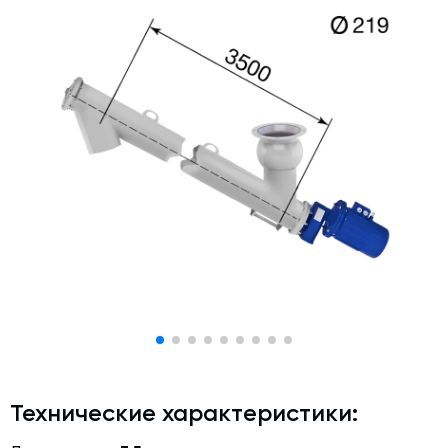
Дозаторы для бетонных заводов
Затворы для силосов и дозаторов
Промышленные фильтры и комплектующие
Авто и Ж/Д весы
Оборудование для производства ЖБИ
Пневмооборудование
Телескопические загрузчики
Датчики
Промышленные вибраторы
Рециклинг
Дробильно-сортировочный комплекс
Околопрессовочное оборудование
Технические характеристики:
Экспертные услуги