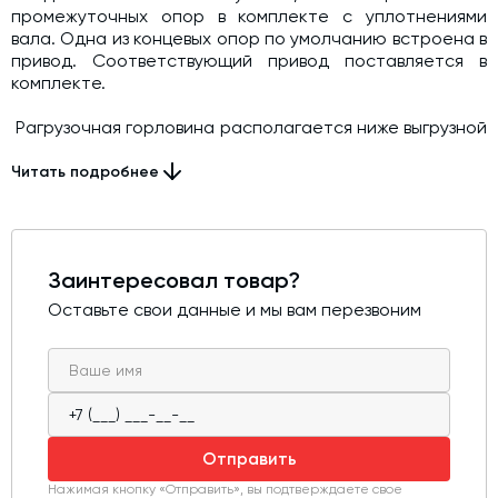
промежуточных опор в комплекте с уплотнениями
вала. Одна из концевых опор по умолчанию встроена в
привод. Соответствующий привод поставляется в
комплекте.
Pагрузочная горловина располагается ниже выгрузной
так, что ось шнека образует угол от 30 до 60 град. к
горизонту. Привод шнека расположен возле
Читать подробнее
загрузочной горловины, реализуя тем самым
толкающую схему подачи цемента. Электродвигатель
соединён с подающим винтом через редуктор,
передаточное отношение которого, зависит от
Заинтересовал товар?
требуемой производительности винтового конвейера.
Оставьте свои данные и мы вам перезвоним
Отправить
Нажимая кнопку «Отправить», вы подтверждаете свое