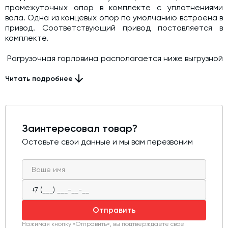
промежуточных опор в комплекте с уплотнениями
вала. Одна из концевых опор по умолчанию встроена в
привод. Соответствующий привод поставляется в
комплекте.
Pагрузочная горловина располагается ниже выгрузной
так, что ось шнека образует угол от 30 до 60 град. к
горизонту. Привод шнека расположен возле
Читать подробнее
загрузочной горловины, реализуя тем самым
толкающую схему подачи цемента. Электродвигатель
соединён с подающим винтом через редуктор,
передаточное отношение которого, зависит от
Заинтересовал товар?
требуемой производительности винтового конвейера.
Оставьте свои данные и мы вам перезвоним
Отправить
Нажимая кнопку «Отправить», вы подтверждаете свое