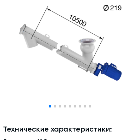
Дозаторы для бетонных заводов
Затворы для силосов и дозаторов
Промышленные фильтры и комплектующие
Авто и Ж/Д весы
Оборудование для производства ЖБИ
Пневмооборудование
Телескопические загрузчики
Датчики
Промышленные вибраторы
Рециклинг
Дробильно-сортировочный комплекс
Околопрессовочное оборудование
Технические характеристики:
Экспертные услуги