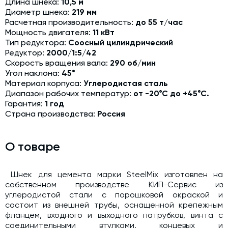
Длина шнека:
10,5 м
Модернизация и техническое перевооружение
Диаметр шнека:
219 мм
производств
Расчетная производительность:
до 55 т/час
Мощность двигателя:
11 кВт
Зимний комплект. Изготовление и монтаж
Тип редуктора:
Соосный цилиндрический
Редуктор:
2000/1:5/42
Срочная техпомощь. Онлайн-обследование и ремонт
завода
Скорость вращения вала:
290 об/мин
Угол наклона:
45°
Доставка, шеф-монтаж и пуско-наладка и обучение
Материал корпуса:
Углеродистая сталь
Диапазон рабочих температур:
от -20°С до +45°С.
Автоматизированные системы управления (АСУ ТП) любой
Гарантия:
1 год
сложности
Страна производства:
Россия
Подбор и поставка комплектующих под любой завод
Экспертиза промышленной безопасности
О товаре
Технический аудит бетонных заводов и производств
Шнек для цемента марки SteelMix изготовлен на
Проектирование технологических линий,промышленных
собственном производстве КИП-Сервис из
зданий и сооружений
углеродистой стали с порошковой окраской и
состоит из внешней трубы, оснащенной крепежным
фланцем, входного и выходного патрубков, винта с
соединительными втулками, концевых и