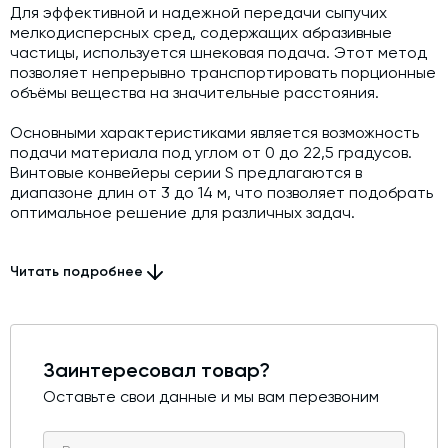
Для эффективной и надежной передачи сыпучих
мелкодисперсных сред, содержащих абразивные
частицы, используется шнековая подача. Этот метод
позволяет непрерывно транспортировать порционные
объёмы вещества на значительные расстояния.
Основными характеристиками является возможность
подачи материала под углом от 0 до 22,5 градусов.
Винтовые конвейеры серии S предлагаются в
диапазоне длин от 3 до 14 м, что позволяет подобрать
оптимальное решение для различных задач.
Приводы, используемые для вращения шнека, имеют
мощность от 4 до 7,5 кВт, обеспечивая высокую
Читать подробнее
производительность. Мотор-редуктор, выполненный в
цилиндрическом типе, предусматривает возможность
обслуживания. Подшипниковый узел, отличающийся
высоким качеством уплотнения, гарантирует
Заинтересовал товар?
отсутствие проникновения перекачиваемых сред
даже при длительной эксплуатации винтового
Оставьте свои данные и мы вам перезвоним
конвейера.