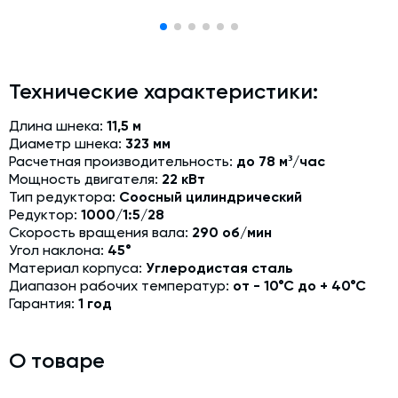
Модернизация и техническое перевооружение
производств
Зимний комплект. Изготовление и монтаж
Технические характеристики:
Срочная техпомощь. Онлайн-обследование и ремонт
завода
Длина шнека:
11,5 м
Доставка, шеф-монтаж и пуско-наладка и обучение
Диаметр шнека:
323 мм
Расчетная производительность:
до 78 м³/час
Автоматизированные системы управления (АСУ ТП) любой
Мощность двигателя:
22 кВт
сложности
Тип редуктора:
Соосный цилиндрический
Редуктор:
1000/1:5/28
Подбор и поставка комплектующих под любой завод
Скорость вращения вала:
290 об/мин
Угол наклона:
45°
Экспертиза промышленной безопасности
Материал корпуса:
Углеродистая сталь
Технический аудит бетонных заводов и производств
Диапазон рабочих температур:
от - 10°С до + 40°С
Гарантия:
1 год
Проектирование технологических линий,промышленных
зданий и сооружений
О товаре