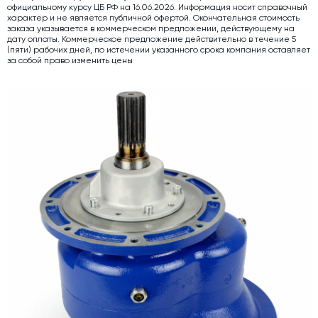
официальному курсу ЦБ РФ на 16.06.2026. Информация носит справочный
характер и не является публичной офертой. Окончательная стоимость
Дозаторы для бетонных заводов
заказа указывается в коммерческом предложении, действующему на
дату оплаты. Коммерческое предложение действительно в течение 5
Затворы для силосов и дозаторов
(пяти) рабочих дней, по истечении указанного срока компания оставляет
за собой право изменить цены
Промышленные фильтры и комплектующие
Авто и Ж/Д весы
Оборудование для производства ЖБИ
Пневмооборудование
Телескопические загрузчики
Датчики
Промышленные вибраторы
Рециклинг
Дробильно-сортировочный комплекс
Околопрессовочное оборудование
Экспертные услуги