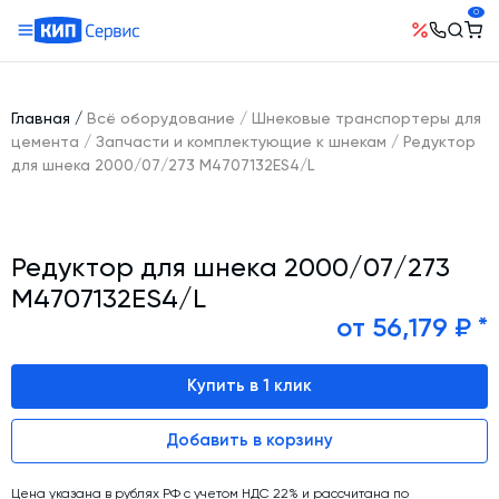
0
О компании
Оборудование
География поставок
Главная
/
Всё оборудование
/
Шнековые транспортеры для
Руководство
Бетонные заводы (БСУ, РБУ)
цемента
/
Запчасти и комплектующие к шнекам
/
Редуктор
Сотрудничество
для шнека 2000/07/273 M4707132ES4/L
История компании
Бетоносмесители
Открытые вакансии
Автоматизация бетонного завода (АСУ ТП)
Сертификаты
Наши проекты
Шнековые транспортеры для цемента
Новости
Редуктор для шнека 2000/07/273
Ответы на вопросы
Гибкие шнеки для сыпучих материалов
Условия труда
M4707132ES4/L
Контакты
Конвейерное оборудование
от 56,179 ₽ *
Склады инертных материалов
Купить в 1 клик
Силосы для цемента и обвязка
Растариватели Биг-Бегов
Добавить в корзину
Пневмотранспорт
Тепловое оборудование
Цена указана в рублях РФ с учетом НДС 22% и рассчитана по