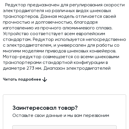
Редуктор предназначен для регулирования скорости
электродвигателя на различных видах шнековых
транспортеров. Данная модель отличается своей
прочностью и долговечностью, благодаря
изготовлению из прочного алюминиевого сплава.
Устройство соответствует всем европейским
стандартам. Редуктор используется непосредственно
с электродвигателем, и универсален для работы со
многими моделями приводов шнековых конвейеров.
Мотор-редуктор совмещается со всеми шнековыми
транспортерами стандартной конфигурации в
диаметре 273 мм. Диапазон электродвигателей
присоединяемых варьируется 5,5-9,2 кВт.
Передаточное соотношение 1/7
Читать подробнее
Заинтересовал товар?
Оставьте свои данные и мы вам перезвоним