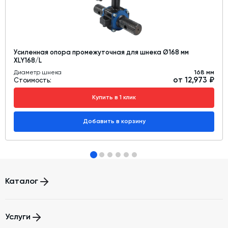
Усиленная опора промежуточная для шнека Ø168 мм
XLY168/L
Диаметр шнека
168 мм
от 12,973 ₽
Стоимость:
Купить в 1 клик
Добавить в корзину
Каталог
Бетонные заводы (БСУ, РБУ)
Услуги
Бетоносмесители