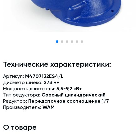
Модернизация и техническое перевооружение
производств
Зимний комплект. Изготовление и монтаж
Срочная техпомощь. Онлайн-обследование и ремонт
завода
Доставка, шеф-монтаж и пуско-наладка и обучение
Автоматизированные системы управления (АСУ ТП) любой
Технические характеристики:
сложности
Подбор и поставка комплектующих под любой завод
Артикул:
M4707132ES4/L
Диаметр шнека:
273 мм
Экспертиза промышленной безопасности
Мощность двигателя:
5,5-9,2 кВт
Тип редуктора:
Соосный цилиндрический
Технический аудит бетонных заводов и производств
Редуктор:
Передаточное соотношение 1/7
Производитель:
WAM
Проектирование технологических линий,промышленных
зданий и сооружений
О товаре