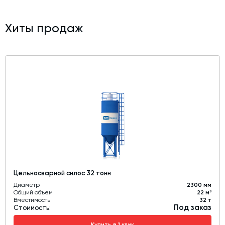
- Метизы для сборки силоса, полиуретановый
герметик
Хиты продаж
- Паспорт на силос
Цельносварной силос 32 тонн
Диаметр
2300 мм
Общий объем
22 м³
Вместимость
32 т
Под заказ
Стоимость:
Купить в 1 клик