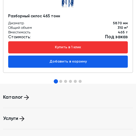
Разборный силос 465 тонн
Диаметр
5870 мм
Общий объем
310 м³
Вместимость
465 т
Под заказ
Стоимость:
Купить в 1 клик
Добавить в корзину
Каталог
Бетонные заводы (БСУ, РБУ)
Услуги
Бетоносмесители
Автоматизация бетонного завода (АСУ ТП)
Модернизация и техническое перевооружение производств
Шнековые транспортеры для цемента
Зимний комплект. Изготовление и монтаж