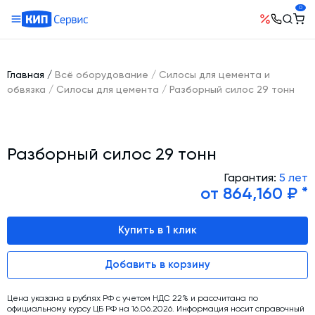
0
О компании
Оборудование
География поставок
Главная
/
Всё оборудование
/
Силосы для цемента и
Руководство
Бетонные заводы (БСУ, РБУ)
обвязка
/
Силосы для цемента
/
Разборный силос 29 тонн
Сотрудничество
История компании
Бетоносмесители
Открытые вакансии
Автоматизация бетонного завода (АСУ ТП)
Сертификаты
Наши проекты
Разборный силос 29 тонн
Шнековые транспортеры для цемента
Новости
Ответы на вопросы
Гибкие шнеки для сыпучих материалов
Гарантия:
5 лет
Условия труда
от 864,160 ₽ *
Контакты
Конвейерное оборудование
Склады инертных материалов
Купить в 1 клик
Силосы для цемента и обвязка
Добавить в корзину
Растариватели Биг-Бегов
Пневмотранспорт
Цена указана в рублях РФ с учетом НДС 22% и рассчитана по
официальному курсу ЦБ РФ на 16.06.2026. Информация носит справочный
Тепловое оборудование