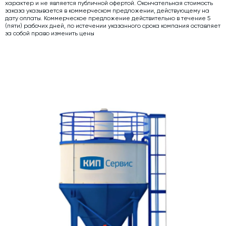
характер и не является публичной офертой. Окончательная стоимость
заказа указывается в коммерческом предложении, действующему на
Дозаторы для бетонных заводов
дату оплаты. Коммерческое предложение действительно в течение 5
(пяти) рабочих дней, по истечении указанного срока компания оставляет
Затворы для силосов и дозаторов
за собой право изменить цены
Промышленные фильтры и комплектующие
Авто и Ж/Д весы
Оборудование для производства ЖБИ
Пневмооборудование
Телескопические загрузчики
Датчики
Промышленные вибраторы
Рециклинг
Дробильно-сортировочный комплекс
Околопрессовочное оборудование
Экспертные услуги