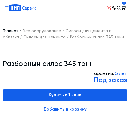
0
О компании
Оборудование
География поставок
Главная
/
Всё оборудование
/
Силосы для цемента и
Руководство
Бетонные заводы (БСУ, РБУ)
обвязка
/
Силосы для цемента
/
Разборный силос 345 тонн
Сотрудничество
История компании
Бетоносмесители
Открытые вакансии
Автоматизация бетонного завода (АСУ ТП)
Сертификаты
Наши проекты
Разборный силос 345 тонн
Шнековые транспортеры для цемента
Новости
Ответы на вопросы
Гибкие шнеки для сыпучих материалов
Гарантия:
5 лет
Условия труда
Под заказ
Контакты
Конвейерное оборудование
Склады инертных материалов
Купить в 1 клик
Силосы для цемента и обвязка
Добавить в корзину
Растариватели Биг-Бегов
Пневмотранспорт
Тепловое оборудование