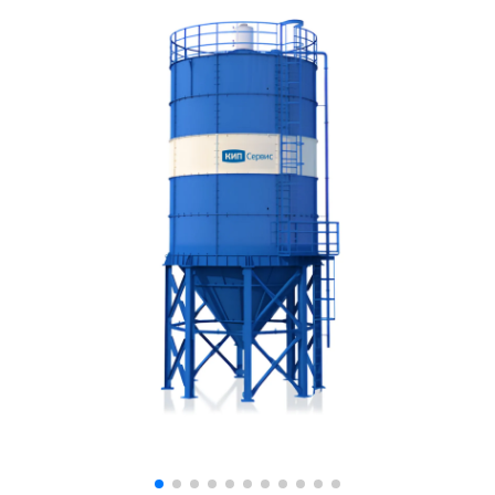
Дозаторы для бетонных заводов
Затворы для силосов и дозаторов
Промышленные фильтры и комплектующие
Авто и Ж/Д весы
Оборудование для производства ЖБИ
Пневмооборудование
Телескопические загрузчики
Датчики
Промышленные вибраторы
Рециклинг
Дробильно-сортировочный комплекс
Околопрессовочное оборудование
Экспертные услуги