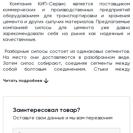
Компания КИП-Сервис является поставщиком
коммерческих и производственных предприятий
оборудованием для транспортировки и хранения
цемента и других сыпучих материалов. Предлагаемые
компанией силосы для цемента уже давно
зарекомендовали себя на рынке как надежные и
качественные.
Разборные силосы состоят из одинаковых сегментов.
На место они доставляются в разобранном виде.
Затем силос собирают, соединяя сегменты между
собой болтовым соединением. Стыки между
сегментами проклеивают уплотнительными лентами и
герметиками, для полной герметичности
Читать подробнее
силоса. Конусовидное дно позволяет разгружать силос
самотеком и предотвращает скопление цемента на
дне и стыках со стенками. Все это произведено из
высококачественных марок метала и соответствует
Заинтересовал товар?
всем стандартам и гостам.
Оставьте свои данные и мы вам перезвоним
Конструкции емкостей, имеют возможность установки
широкого спектра дополнительного оборудования,