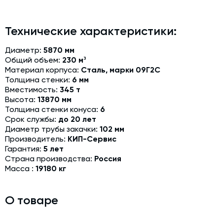
Модернизация и техническое перевооружение
производств
Технические характеристики:
Зимний комплект. Изготовление и монтаж
Диаметр:
5870 мм
Срочная техпомощь. Онлайн-обследование и ремонт
Общий объем:
230 м³
завода
Материал корпуса:
Сталь, марки 09Г2С
Доставка, шеф-монтаж и пуско-наладка и обучение
Толщина стенки:
6 мм
Вместимость:
345 т
Автоматизированные системы управления (АСУ ТП) любой
Высота:
13870 мм
сложности
Толщина стенки конуса:
6
Срок службы:
до 20 лет
Подбор и поставка комплектующих под любой завод
Диаметр трубы закачки:
102 мм
Производитель:
КИП-Сервис
Экспертиза промышленной безопасности
Гарантия:
5 лет
Страна производства:
Технический аудит бетонных заводов и производств
Россия
Масса :
19180 кг
Проектирование технологических линий,промышленных
зданий и сооружений
О товаре