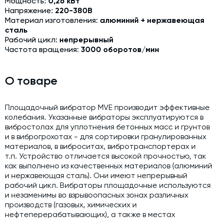
Мощность:
0,26 кВт
Модернизация и техническое перевооружение
Напряжение:
220-380В
производств
Материал изготовления:
алюминий + нержавеющая
сталь
Зимний комплект. Изготовление и монтаж
Рабочий цикл:
непрерывный
Частота вращения:
3000 оборотов/мин
Срочная техпомощь. Онлайн-обследование и ремонт
завода
Доставка, шеф-монтаж и пуско-наладка и обучение
О товаре
Автоматизированные системы управления (АСУ ТП) любой
сложности
Площадочный вибратор MVE производит эффективные
колебания. Указанные вибраторы эксплуатируются в
Подбор и поставка комплектующих под любой завод
вибростолах для уплотнения бетонных масс и грунтов
и в виброгрохотах - для сортировки гранулированных
Экспертиза промышленной безопасности
материалов, в виброситах, вибротранспортерах и
т.п. Устройство отличается высокой прочностью, так
Технический аудит бетонных заводов и производств
как выполнено из качественных материалов (алюминий
Проектирование технологических линий,промышленных
и нержавеющая сталь). Они имеют непрерывный
зданий и сооружений
рабочий цикл. Вибраторы площадочные используются
и незаменимы во взрывоопасных зонах различных
производств (газовых, химических и
нефтеперерабатывающих), а также в местах