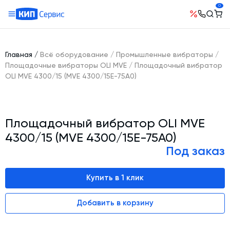
0
О компании
Оборудование
География поставок
Главная
/
Всё оборудование
/
Промышленные вибраторы
/
Руководство
Бетонные заводы (БСУ, РБУ)
Площадочные вибраторы OLI MVE
/
Площадочный вибратор
Сотрудничество
OLI MVE 4300/15 (MVE 4300/15E-75A0)
История компании
Бетоносмесители
Открытые вакансии
Автоматизация бетонного завода (АСУ ТП)
Сертификаты
Наши проекты
Шнековые транспортеры для цемента
Новости
Площадочный вибратор OLI MVE
Ответы на вопросы
Гибкие шнеки для сыпучих материалов
Условия труда
4300/15 (MVE 4300/15E-75A0)
Контакты
Конвейерное оборудование
Под заказ
Склады инертных материалов
Купить в 1 клик
Силосы для цемента и обвязка
Растариватели Биг-Бегов
Добавить в корзину
Пневмотранспорт
Тепловое оборудование