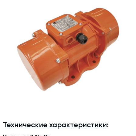
Дозаторы для бетонных заводов
Затворы для силосов и дозаторов
Промышленные фильтры и комплектующие
Авто и Ж/Д весы
Оборудование для производства ЖБИ
Пневмооборудование
Телескопические загрузчики
Датчики
Промышленные вибраторы
Рециклинг
Дробильно-сортировочный комплекс
Околопрессовочное оборудование
Технические характеристики:
Экспертные услуги