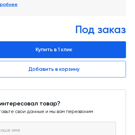
обучение
робнее
Автоматизированные системы управления
(АСУ ТП) любой сложности
Под заказ
Подбор и поставка комплектующих под
любой завод
Экспертиза промышленной безопасности
Купить в 1 клик
Технический аудит бетонных заводов и
производств
Добавить в корзину
Проектирование технологических
линий,промышленных зданий и сооружений
интересовал товар?
авьте свои данные и мы вам перезвоним