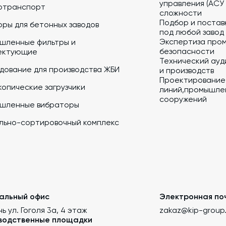
управления (АСУ
отранспорт
сложности
Подбор и постав
ры для бетонных заводов
под любой завод
Экспертиза про
шленные фильтры и
безопасности
ектующие
Технический ауд
дование для производства ЖБИ
и производств
Проектирование
опические загрузчики
линий,промышлен
сооружений
шленные вибраторы
льно-сортировочный комплекс
альный офис
Электронная по
нь ул. Гоголя 3а, 4 этаж
zakaz@kip-group
водственные площадки