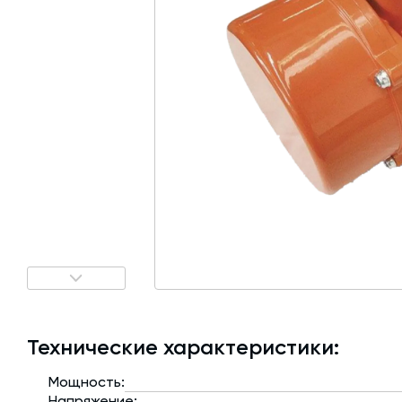
Затворы для силосов и дозаторов
Авто и Ж/Д весы
Пневмооборудование
Датчики
Рециклинг
Околопрессовочное оборудование
Технические характеристики:
Мощность:
Напряжение: