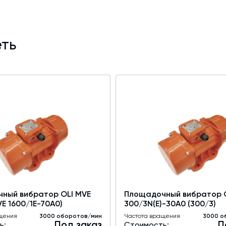
ть
ный вибратор OLI MVE
Площадочный вибратор O
VE 1600/1E-70A0)
300/3N(E)-30A0 (300/3)
щения
3000 оборотов/мин
Частота вращения
3000 о
Под заказ
П
ь:
Стоимость: