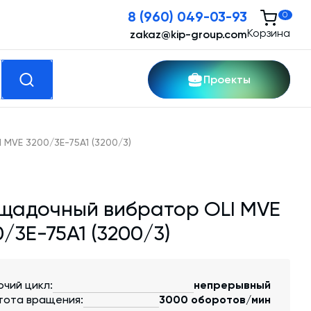
8 (960) 049-03-93
0
Корзина
zakaz@kip-group.com
Проекты
кспертные услуги
MVE 3200/3E-75A1 (3200/3)
Модернизация и техническое
перевооружение производств
щадочный вибратор OLI MVE
Зимний комплект. Изготовление и монтаж
/3E-75A1 (3200/3)
Срочная техпомощь. Онлайн-обследование
и ремонт завода
очий цикл:
непрерывный
Доставка, шеф-монтаж и пуско-наладка и
тота вращения:
3000 оборотов/мин