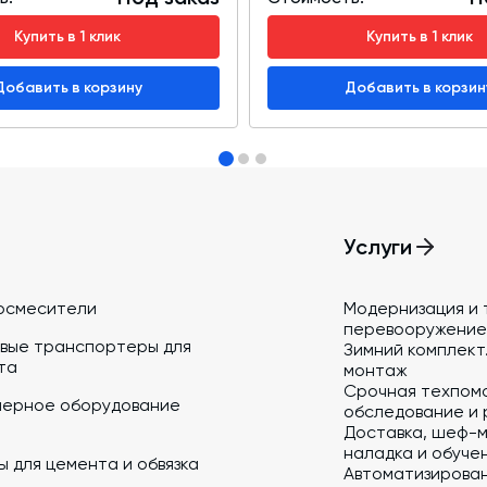
Купить в 1 клик
Купить в 1 клик
Добавить в корзину
Добавить в корзин
Услуги
осмесители
Модернизация и 
перевооружение
вые транспортеры для
Зимний комплект.
та
монтаж
Срочная техпом
йерное оборудование
обследование и 
Доставка, шеф-м
наладка и обуче
 для цемента и обвязка
Автоматизирова