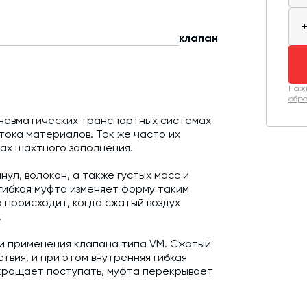
клапан
Нажи
обра
пневматических транспортных системах
тока материалов. Так же часто их
дах шахтного заполнения.
ул, волокон, а также густых масс и
гибкая муфта изменяет форму таким
 происходит, когда сжатый воздух
.
и применения клапана типа VM. Сжатый
твия, и при этом внутренняя гибкая
екращает поступать, муфта перекрывает