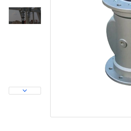
Затворы для силосов и дозаторов
Авто и Ж/Д весы
Пневмооборудование
Датчики
Рециклинг
Околопрессовочное оборудование