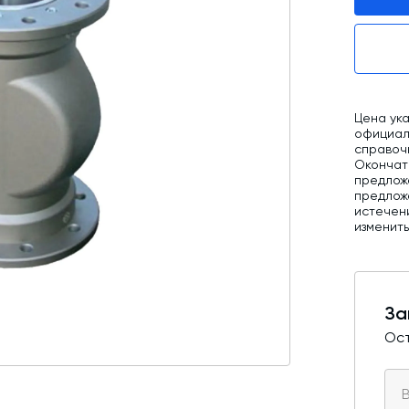
Промышленные фильтры и комплектующие
Оборудование для производства ЖБИ
Телескопические загрузчики
Цена ука
Промышленные вибраторы
официаль
справоч
Дробильно-сортировочный комплекс
Окончат
предлож
предложе
истечен
изменит
За
Ост