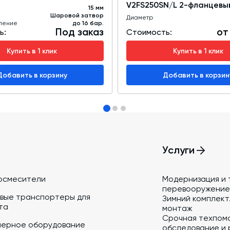
V2FS250SN/L 2-фланцевы
15 мм
Шаровой затвор
Диаметр
ление
до 16 бар.
Под заказ
от
ь:
Стоимость:
Купить в 1 клик
Купить в 1 клик
Добавить в корзину
Добавить в корзин
Услуги
осмесители
Модернизация и 
перевооружение
вые транспортеры для
Зимний комплект.
та
монтаж
Срочная техпом
йерное оборудование
обследование и 