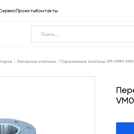
Сервис
Проекты
Контакты
Ничего не найдено
Э
аторов
/
Запорные клапаны
/
Пережимные клапаны VM-VMM VM0
Бетоносмесители
Пер
Шнековые транспортеры для цемента
VM0
Конвейерное оборудование
Силосы для цемента и обвязка
Пневмотранспорт
Дозаторы для бетонных заводов