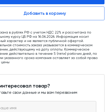
обучение
Автоматизированные системы управления
Добавить в корзину
(АСУ ТП) любой сложности
Подбор и поставка комплектующих под
любой завод
зана в рублях РФ с учетом НДС 22% и рассчитана по
ному курсу ЦБ РФ на 16.06.2026. Информация носит
Экспертиза промышленной безопасности
ный характер и не является публичной офертой.
ельная стоимость заказа указывается в коммерческом
ении, действующему на дату оплаты. Коммерческое
Технический аудит бетонных заводов и
ние действительно в течение 5 (пяти) рабочих дней, по
производств
ии указанного срока компания оставляет за собой право
ь цены
Проектирование технологических
линий,промышленных зданий и сооружений
интересовал товар?
авьте свои данные и мы вам перезвоним