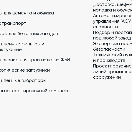
Доставка, шеф-м
наладка и обуче
 для цемента и обвязка
Автоматизирова
управления (АСУ
отранспорт
сложности
Подбор и постав
ры для бетонных заводов
под любой завод
Экспертиза про
шленные фильтры и
безопасности
ектующие
Технический ауд
дование для производства ЖБИ
и производств
Проектирование
опические загрузчики
линий,промышлен
сооружений
шленные вибраторы
льно-сортировочный комплекс