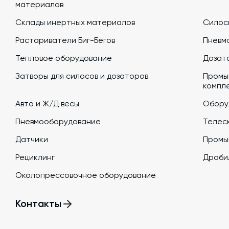
материалов
Склады инертных материалов
Силосы
Растариватели Биг-Бегов
Пневм
Тепловое оборудование
Дозато
Затворы для силосов и дозаторов
Промы
компл
Авто и Ж/Д весы
Обору
Пневмооборудование
Телеск
Датчики
Промы
Рециклинг
Дроби
Околопрессовочное оборудование
Контакты