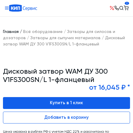
0
О компании
Оборудование
География поставок
Главная
/
Всё оборудование
/
Затворы для силосов и
Руководство
Бетонные заводы (БСУ, РБУ)
дозаторов
/
Затворы для сыпучих материалов
/
Дисковый
Сотрудничество
затвор WAM ДУ 300 V1FS300SN/L 1-фланцевый
История компании
Бетоносмесители
Открытые вакансии
Автоматизация бетонного завода (АСУ ТП)
Сертификаты
Наши проекты
Шнековые транспортеры для цемента
Новости
Дисковый затвор WAM ДУ 300
Ответы на вопросы
Гибкие шнеки для сыпучих материалов
Условия труда
V1FS300SN/L 1-фланцевый
Контакты
Конвейерное оборудование
от 16,045 ₽ *
Склады инертных материалов
Купить в 1 клик
Силосы для цемента и обвязка
Растариватели Биг-Бегов
Добавить в корзину
Пневмотранспорт
Тепловое оборудование
Цена указана в рублях РФ с учетом НДС 22% и рассчитана по