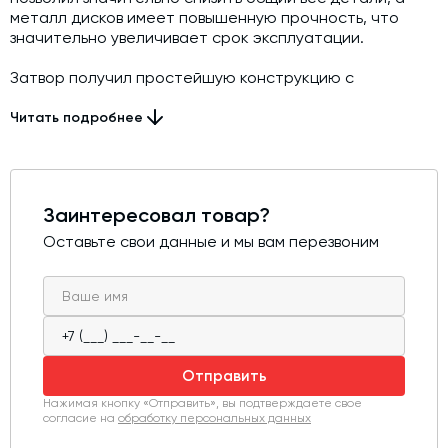
металл дисков имеет повышенную прочность, что
значительно увеличивает срок эксплуатации.
Затвор получил простейшую конструкцию с
минимальным набором деталей, что позволило
добиться максимальной простоты в обслуживании при
Читать подробнее
высокой надежности.
Заинтересовал товар?
Оставьте свои данные и мы вам перезвоним
Отправить
Нажимая кнопку «Отправить», вы подтверждаете свое
согласие на
обработку персональных данных