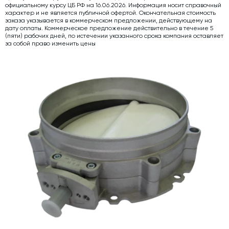
официальному курсу ЦБ РФ на 16.06.2026. Информация носит справочный
характер и не является публичной офертой. Окончательная стоимость
Дозаторы для бетонных заводов
заказа указывается в коммерческом предложении, действующему на
дату оплаты. Коммерческое предложение действительно в течение 5
Затворы для силосов и дозаторов
(пяти) рабочих дней, по истечении указанного срока компания оставляет
за собой право изменить цены
Промышленные фильтры и комплектующие
Авто и Ж/Д весы
Оборудование для производства ЖБИ
Пневмооборудование
Телескопические загрузчики
Датчики
Промышленные вибраторы
Рециклинг
Дробильно-сортировочный комплекс
Околопрессовочное оборудование
Экспертные услуги