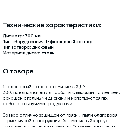
Модернизация и техническое перевооружение
производств
Зимний комплект. Изготовление и монтаж
Технические характеристики:
Срочная техпомощь. Онлайн-обследование и ремонт
завода
Диаметр:
300 мм
Тип оборудования:
1-фланцевый затвор
Доставка, шеф-монтаж и пуско-наладка и обучение
Тип затвора:
дисковый
Материал диска:
сталь
Автоматизированные системы управления (АСУ ТП) любой
сложности
Подбор и поставка комплектующих под любой завод
О товаре
Экспертиза промышленной безопасности
1- фланцевый затвор алюминиевый ДУ
Технический аудит бетонных заводов и производств
300, предназначен для работы с высоким давлением,
оснащен стальными дисками и используется при
Проектирование технологических линий,промышленных
работе с сыпучими продуктами.
зданий и сооружений
Затвор отлично защищён от грязи и пыли благодаря
герметичной конструкции. Алюминиевый корпус
позволил значительно снизить общий вес детали, а