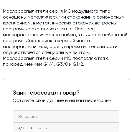
Модернизация и техническое перевооружение
производств
Маслораспылители серия MC модульного типа
оснащены металлическими стаканами с байонетным
Зимний комплект. Изготовление и монтаж
креплением, в металлических стаканах встроены
прозрачные окошки из стекла. Процесс
Срочная техпомощь. Онлайн-обследование и ремонт
маслораспыления можно наблюдать через небольшой
завода
прозрачный колпачок в верхней части
Доставка, шеф-монтаж и пуско-наладка и обучение
маслораспылителя, а регулировка интенсивности
осуществляется специальным винтом.
Автоматизированные системы управления (АСУ ТП) любой
Маслораспылители серии МС поставляются с
сложности
присоединением G1/4, G3/8 и G1/2.
Подбор и поставка комплектующих под любой завод
Экспертиза промышленной безопасности
Заинтересовал товар?
Технический аудит бетонных заводов и производств
Оставьте свои данные и мы вам перезвоним
Проектирование технологических линий,промышленных
зданий и сооружений