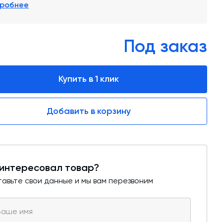
обучение
робнее
Автоматизированные системы управления
(АСУ ТП) любой сложности
Под заказ
Подбор и поставка комплектующих под
любой завод
Купить в 1 клик
Экспертиза промышленной безопасности
Технический аудит бетонных заводов и
Добавить в корзину
производств
Проектирование технологических
линий,промышленных зданий и сооружений
интересовал товар?
авьте свои данные и мы вам перезвоним