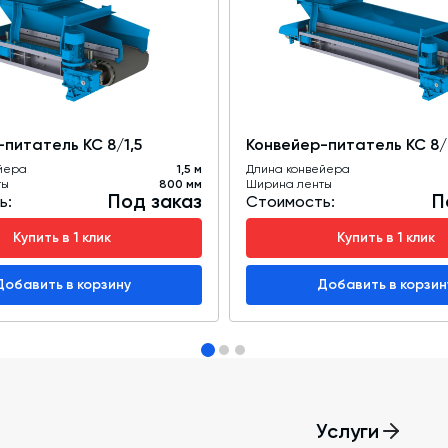
ьную пыль ленточный питатель может
м.
питатель КС 8/1,5
Конвейер-питатель КС 8/
йера
1,5 м
Длина конвейера
ты
800 мм
Ширина ленты
Под заказ
П
ь:
Стоимость:
Купить в 1 клик
Купить в 1 клик
Добавить в корзину
Добавить в корзин
Услуги