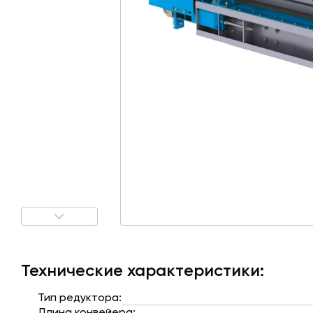
Затворы для силосов и дозаторов
Авто и Ж/Д весы
Пневмооборудование
Датчики
Рециклинг
Околопрессовочное оборудование
Технические характеристики:
Тип редуктора:
Длина конвейера: