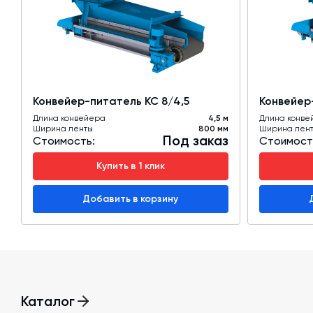
Для транспортировки материалов, выделяющих обил
быть оборудован специальным аспирационным кожухо
Конвейер-питатель КС 8/4,5
Конвейер-
Длина конвейера
4,5 м
Длина конве
Ширина ленты
800 мм
Ширина лен
Под заказ
Стоимость:
Стоимост
Купить в 1 клик
Добавить в корзину
Каталог