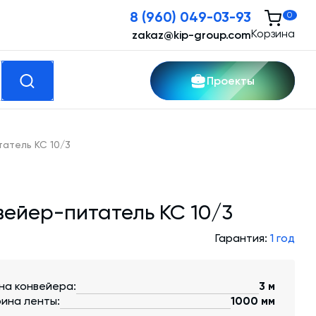
8 (960) 049-03-93
0
Корзина
zakaz@kip-group.com
Проекты
кспертные услуги
атель КС 10/3
Модернизация и техническое
перевооружение производств
вейер-питатель КС 10/3
Зимний комплект. Изготовление и монтаж
Гарантия:
1 год
Срочная техпомощь. Онлайн-обследование
и ремонт завода
на конвейера:
3 м
ина ленты:
1000 мм
Доставка, шеф-монтаж и пуско-наладка и