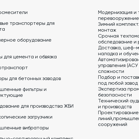
осмесители
Модернизация и 
перевооружение
вые транспортеры для
Зимний комплект.
та
монтаж
Срочная техпом
йерное оборудование
обследование и 
Доставка, шеф-м
наладка и обуче
 для цемента и обвязка
Автоматизирова
управления (АСУ
отранспорт
сложности
Подбор и постав
ры для бетонных заводов
под любой завод
Экспертиза про
шленные фильтры и
безопасности
ектующие
Технический ауд
дование для производства ЖБИ
и производств
Проектирование
опические загрузчики
линий,промышлен
сооружений
шленные вибраторы
льно-сортировочный комплекс