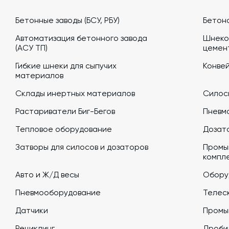
Бетонные заводы (БСУ, РБУ)
Бетон
Автоматизация бетонного завода
Шнеко
(АСУ ТП)
цемен
Гибкие шнеки для сыпучих
Конве
материалов
Склады инертных материалов
Силосы
Растариватели Биг-Бегов
Пневм
Тепловое оборудование
Дозато
Затворы для силосов и дозаторов
Промы
компл
Авто и Ж/Д весы
Обору
Пневмооборудование
Телеск
Датчики
Промы
Рециклинг
Дроби