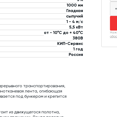
1000 мм
Гладкая
сыпучий
1 - 4 м/с
5,5 кВт
от - 10°С до + 40°С
Нажи
обра
380В
КИП-Сервис
1 год
Россия
прерывного транспортирования,
инотканевая лента, огибающая
вается под бункером и крепится
оит из движущегося полотна,