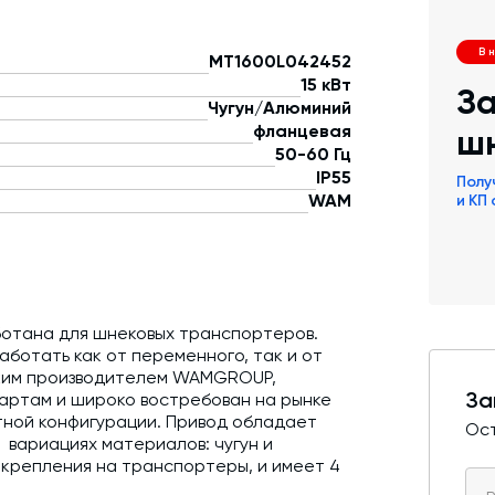
В 
MT1600L042452
15 кВт
За
Чугун/Алюминий
фланцевая
ш
50-60 Гц
IP55
Полу
WAM
и КП
ботана для шнековых транспортеров.
аботать как от переменного, так и от
ским производителем WAMGROUP,
За
артам и широко востребован на рынке
ной конфигурации. Привод обладает
Ост
в вариациях материалов: чугун и
крепления на транспортеры, и имеет 4