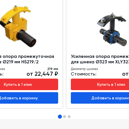
я опора промежуточная
Усиленная опора промеж
 Ø219 мм HS219/2
для шнека Ø323 мм XLY32
ека
219 мм
Диаметр шнека
от 22,447 ₽
от
ь:
Стоимость:
Купить в 1 клик
Купить в 1 клик
Добавить в корзину
Добавить в корзин