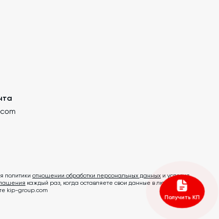
чта
.com
я политики
отношении обработки персональных данных
и условия
глашения
каждый раз, когда оставляете свои данные в любой форме
те kip-group.com
Получить КП