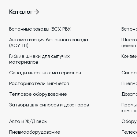
Каталог
Бетонные заводы (БСУ, РБУ)
Бетон
Автоматизация бетонного завода
Шнеко
(АСУ ТП)
цемен
Гибкие шнеки для сыпучих
Конве
материалов
Склады инертных материалов
Силосы
Растариватели Биг-Бегов
Пневм
Тепловое оборудование
Дозато
Затворы для силосов и дозаторов
Промы
компл
Авто и Ж/Д весы
Обору
Пневмооборудование
Телеск