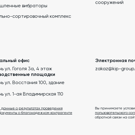
сооружений
шленные вибраторы
льно-сортировочный комплекс
альный офис
Электронная по
нь ул. Гоголя 3а, 4 этаж
zakaz@kip-group
водственные площадки
ань ул. Восстания 100, здание
ань ул. 1-ая Владимирская 110
 данные о результатах проведения
Вы принимаете услови
Документы о благонадежном контрагенте
пользовательского со
обратной связи на сай