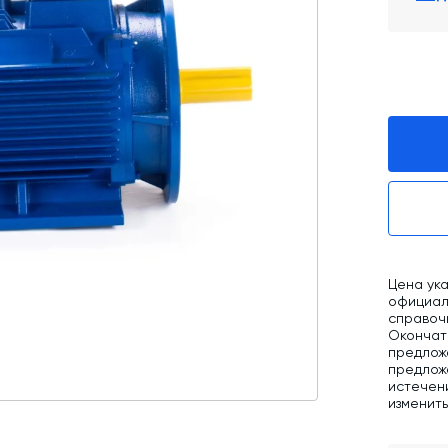
Промышленные фильтры и комплектующие
Оборудование для производства ЖБИ
Телескопические загрузчики
Промышленные вибраторы
Дробильно-сортировочный комплекс
Цена ука
официаль
справоч
Окончат
предлож
предложе
истечен
изменит