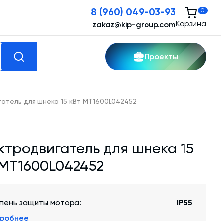
8 (960) 049-03-93
0
Корзина
zakaz@kip-group.com
Проекты
кспертные услуги
атель для шнека 15 кВт MT1600L042452
Модернизация и техническое
перевооружение производств
ктродвигатель для шнека 15
Зимний комплект. Изготовление и монтаж
 MT1600L042452
Срочная техпомощь. Онлайн-обследование
и ремонт завода
пень защиты мотора:
IP55
Доставка, шеф-монтаж и пуско-наладка и
робнее