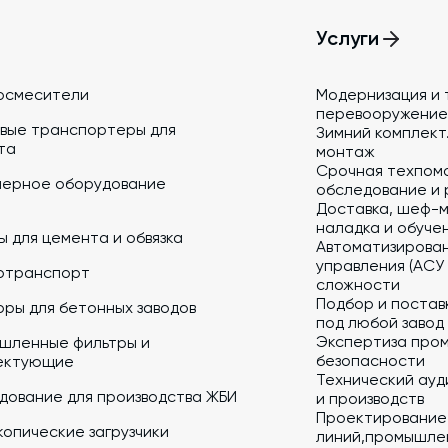
Услуги
осмесители
Модернизация и 
перевооружение
вые транспортеры для
Зимний комплект.
та
монтаж
Срочная техпом
йерное оборудование
обследование и 
Доставка, шеф-м
наладка и обуче
 для цемента и обвязка
Автоматизирова
управления (АСУ
отранспорт
сложности
Подбор и постав
ры для бетонных заводов
под любой завод
Экспертиза про
шленные фильтры и
безопасности
ектующие
Технический ауд
дование для производства ЖБИ
и производств
Проектирование
опические загрузчики
линий,промышлен