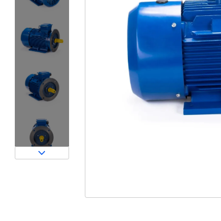
Затворы для силосов и дозаторов
Авто и Ж/Д весы
Пневмооборудование
Датчики
Рециклинг
Околопрессовочное оборудование