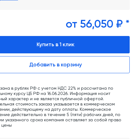
обучение
Автоматизированные системы управления
(АСУ ТП) любой сложности
от 56,050 ₽ *
Подбор и поставка комплектующих под
любой завод
Купить в 1 клик
Экспертиза промышленной безопасности
Добавить в корзину
Технический аудит бетонных заводов и
производств
Проектирование технологических
зана в рублях РФ с учетом НДС 22% и рассчитана по
линий,промышленных зданий и сооружений
ному курсу ЦБ РФ на 16.06.2026. Информация носит
ный характер и не является публичной офертой.
ельная стоимость заказа указывается в коммерческом
ении, действующему на дату оплаты. Коммерческое
ние действительно в течение 5 (пяти) рабочих дней, по
ии указанного срока компания оставляет за собой право
ь цены