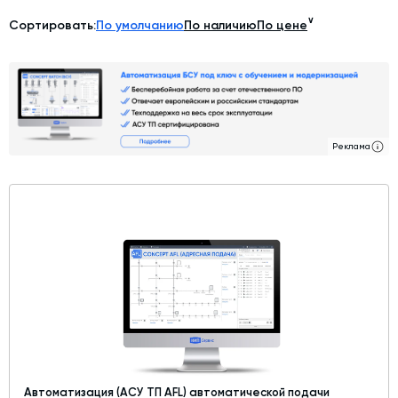
∨
Дозаторы для бетонных заводов
Сортировать:
По умолчанию
По наличию
По цене
Затворы для силосов и дозаторов
Промышленные фильтры и комплектующие
Авто и Ж/Д весы
Оборудование для производства ЖБИ
Реклама
Пневмооборудование
Телескопические загрузчики
Датчики
Промышленные вибраторы
Рециклинг
Дробильно-сортировочный комплекс
Околопрессовочное оборудование
Экспертные услуги
Автоматизация (АСУ ТП AFL) автоматической подачи