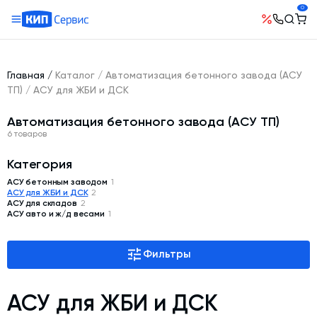
0
О компании
Оборудование
География поставок
Главная
/
Каталог
/
Автоматизация бетонного завода (АСУ
Руководство
Бетонные заводы (БСУ, РБУ)
ТП)
/
АСУ для ЖБИ и ДСК
Сотрудничество
История компании
Бетоносмесители
Автоматизация бетонного завода (АСУ ТП)
Открытые вакансии
Автоматизация бетонного завода (АСУ ТП)
Сертификаты
6 товаров
Наши проекты
Шнековые транспортеры для цемента
Новости
Категория
Ответы на вопросы
Гибкие шнеки для сыпучих материалов
АСУ бетонным заводом
1
Условия труда
АСУ для ЖБИ и ДСК
2
Контакты
Конвейерное оборудование
АСУ для складов
2
АСУ авто и ж/д весами
1
Склады инертных материалов
Силосы для цемента и обвязка
Фильтры
Растариватели Биг-Бегов
Пневмотранспорт
АСУ для ЖБИ и ДСК
Тепловое оборудование