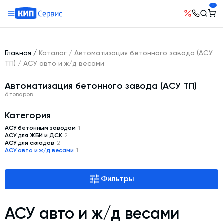
0
О компании
Оборудование
География поставок
Главная
/
Каталог
/
Автоматизация бетонного завода (АСУ
Руководство
Бетонные заводы (БСУ, РБУ)
ТП)
/
АСУ авто и ж/д весами
Сотрудничество
История компании
Бетоносмесители
Автоматизация бетонного завода (АСУ ТП)
Открытые вакансии
Автоматизация бетонного завода (АСУ ТП)
Сертификаты
6 товаров
Наши проекты
Шнековые транспортеры для цемента
Новости
Категория
Ответы на вопросы
Гибкие шнеки для сыпучих материалов
АСУ бетонным заводом
1
Условия труда
АСУ для ЖБИ и ДСК
2
Контакты
Конвейерное оборудование
АСУ для складов
2
АСУ авто и ж/д весами
1
Склады инертных материалов
Силосы для цемента и обвязка
Фильтры
Растариватели Биг-Бегов
Пневмотранспорт
АСУ авто и ж/д весами
Тепловое оборудование