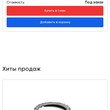
Под заказ
Стоимость:
Модернизация и техническое перевооружение
производств
Купить в 1 клик
Зимний комплект. Изготовление и монтаж
Добавить в корзину
Срочная техпомощь. Онлайн-обследование и ремонт
завода
Доставка, шеф-монтаж и пуско-наладка и обучение
Автоматизированные системы управления (АСУ ТП) любой
сложности
Подбор и поставка комплектующих под любой завод
Хиты продаж
Экспертиза промышленной безопасности
Технический аудит бетонных заводов и производств
Проектирование технологических линий,промышленных
зданий и сооружений