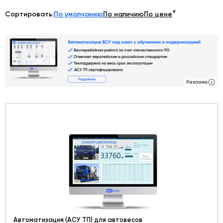
∨
Дозаторы для бетонных заводов
Сортировать:
По умолчанию
По наличию
По цене
Затворы для силосов и дозаторов
Промышленные фильтры и комплектующие
Авто и Ж/Д весы
Оборудование для производства ЖБИ
Реклама
Пневмооборудование
Телескопические загрузчики
Датчики
Промышленные вибраторы
Рециклинг
Дробильно-сортировочный комплекс
Околопрессовочное оборудование
Экспертные услуги
Автоматизация (АСУ ТП) для автовесов