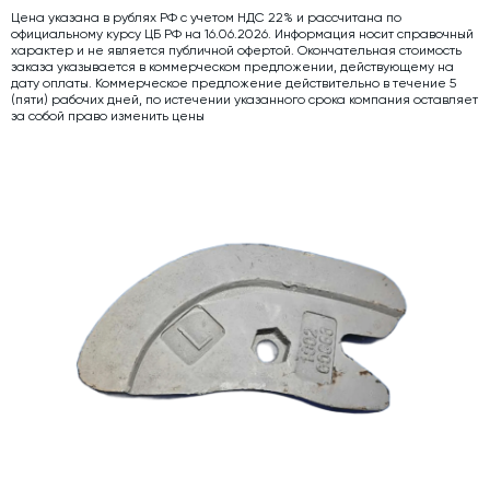
Цена указана в рублях РФ с учетом НДС 22% и рассчитана по
Дозаторы для бетонных заводов
официальному курсу ЦБ РФ на 16.06.2026. Информация носит справочный
характер и не является публичной офертой. Окончательная стоимость
Затворы для силосов и дозаторов
заказа указывается в коммерческом предложении, действующему на
дату оплаты. Коммерческое предложение действительно в течение 5
Промышленные фильтры и комплектующие
(пяти) рабочих дней, по истечении указанного срока компания оставляет
за собой право изменить цены
Авто и Ж/Д весы
Оборудование для производства ЖБИ
Пневмооборудование
Телескопические загрузчики
Датчики
Промышленные вибраторы
Рециклинг
Дробильно-сортировочный комплекс
Околопрессовочное оборудование
Экспертные услуги