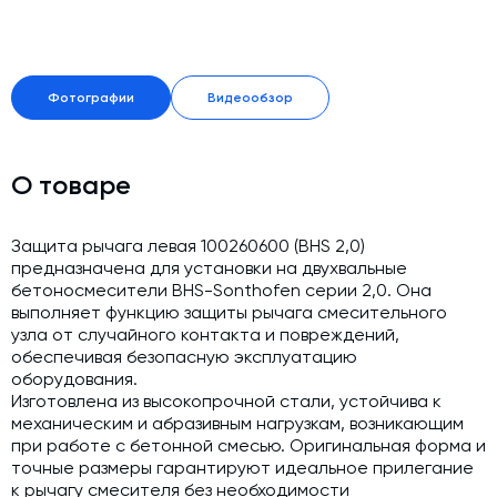
Модернизация и техническое перевооружение
производств
Зимний комплект. Изготовление и монтаж
Фотографии
Видеообзор
Срочная техпомощь. Онлайн-обследование и ремонт
завода
Доставка, шеф-монтаж и пуско-наладка и обучение
О товаре
Автоматизированные системы управления (АСУ ТП) любой
сложности
Защита рычага левая 100260600 (BHS 2,0)
предназначена для установки на двухвальные
Подбор и поставка комплектующих под любой завод
бетоносмесители BHS-Sonthofen серии 2,0. Она
выполняет функцию защиты рычага смесительного
Экспертиза промышленной безопасности
узла от случайного контакта и повреждений,
Технический аудит бетонных заводов и производств
обеспечивая безопасную эксплуатацию
оборудования.
Проектирование технологических линий,промышленных
Изготовлена из высокопрочной стали, устойчива к
зданий и сооружений
механическим и абразивным нагрузкам, возникающим
при работе с бетонной смесью. Оригинальная форма и
точные размеры гарантируют идеальное прилегание
к рычагу смесителя без необходимости