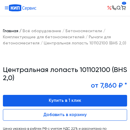
0
О компании
Оборудование
География поставок
Главная
/
Всё оборудование
/
Бетоносмесители
/
Руководство
Бетонные заводы (БСУ, РБУ)
Комплектующие для бетоносмесителей
/
Рычаги для
Сотрудничество
бетоносмесителя
/
Центральная лопасть 101102100 (BHS 2,0)
История компании
Бетоносмесители
Открытые вакансии
Автоматизация бетонного завода (АСУ ТП)
Сертификаты
Наши проекты
Шнековые транспортеры для цемента
Новости
Центральная лопасть 101102100 (BHS
Ответы на вопросы
Гибкие шнеки для сыпучих материалов
Условия труда
2,0)
Контакты
Конвейерное оборудование
от 7,860 ₽ *
Склады инертных материалов
Купить в 1 клик
Силосы для цемента и обвязка
Растариватели Биг-Бегов
Добавить в корзину
Пневмотранспорт
Тепловое оборудование
Цена указана в рублях РФ с учетом НДС 22% и рассчитана по