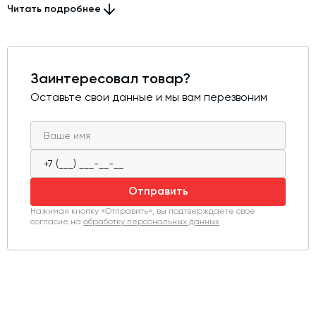
Читать подробнее
Центральная лопасть 101102100 полностью совместима
с заводскими узлами смесителей серии BHS 2,0,
устанавливается без доработок и подходит для
планового обслуживания или капитального ремонта.
Заинтересовал товар?
Оставьте свои данные и мы вам перезвоним
Отправить
Нажимая кнопку «Отправить», вы подтверждаете свое
согласие на
обработку персональных данных