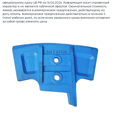
официальному курсу ЦБ РФ на 16.06.2026. Информация носит справочный
характер и не является публичной офертой. Окончательная стоимость
Дозаторы для бетонных заводов
заказа указывается в коммерческом предложении, действующему на
дату оплаты. Коммерческое предложение действительно в течение 5
Затворы для силосов и дозаторов
(пяти) рабочих дней, по истечении указанного срока компания оставляет
за собой право изменить цены
Промышленные фильтры и комплектующие
Авто и Ж/Д весы
Оборудование для производства ЖБИ
Пневмооборудование
Телескопические загрузчики
Датчики
Промышленные вибраторы
Рециклинг
Дробильно-сортировочный комплекс
Околопрессовочное оборудование
Экспертные услуги