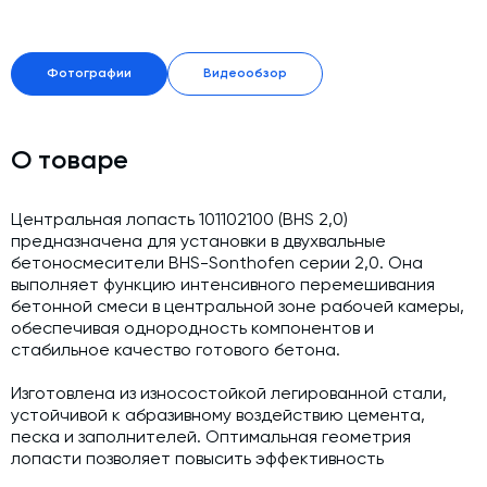
Модернизация и техническое перевооружение
производств
Зимний комплект. Изготовление и монтаж
Фотографии
Видеообзор
Срочная техпомощь. Онлайн-обследование и ремонт
завода
О товаре
Доставка, шеф-монтаж и пуско-наладка и обучение
Автоматизированные системы управления (АСУ ТП) любой
Центральная лопасть 101102100 (BHS 2,0)
сложности
предназначена для установки в двухвальные
бетоносмесители BHS-Sonthofen серии 2,0. Она
Подбор и поставка комплектующих под любой завод
выполняет функцию интенсивного перемешивания
бетонной смеси в центральной зоне рабочей камеры,
Экспертиза промышленной безопасности
обеспечивая однородность компонентов и
стабильное качество готового бетона.
Технический аудит бетонных заводов и производств
Проектирование технологических линий,промышленных
Изготовлена из износостойкой легированной стали,
зданий и сооружений
устойчивой к абразивному воздействию цемента,
песка и заполнителей. Оптимальная геометрия
лопасти позволяет повысить эффективность
перемешивания и снизить энергозатраты на цикл.