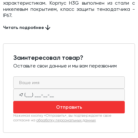
характеристикам. Корпус H3G выполнен из стали с
никелевым покрытием, класс защиты тензодатчика -
IP67.
Датчик дополнительно комплектуется шарнирными
Читать подробнее
подвесами, защищающими от изломов и значительно
уменьшающие время установки и запуска
оборудования.
Заинтересовал товар?
Оставьте свои данные и мы вам перезвоним
Отправить
Нажимая кнопку «Отправить», вы подтверждаете свое
согласие на
обработку персональных данных