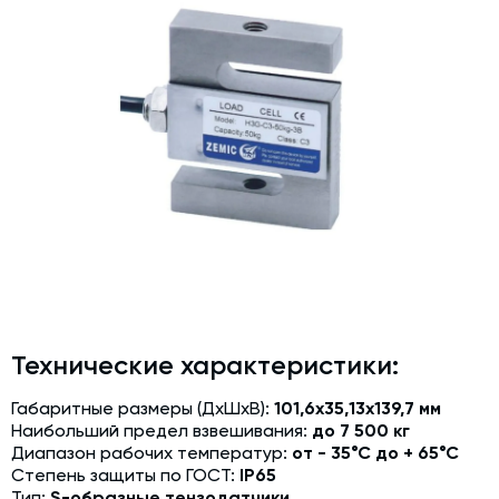
Дозаторы для бетонных заводов
Затворы для силосов и дозаторов
Промышленные фильтры и комплектующие
Авто и Ж/Д весы
Оборудование для производства ЖБИ
Пневмооборудование
Телескопические загрузчики
Датчики
Промышленные вибраторы
Рециклинг
Технические характеристики:
Дробильно-сортировочный комплекс
Габаритные размеры (ДхШхВ):
101,6х35,13х139,7 мм
Околопрессовочное оборудование
Наибольший предел взвешивания:
до 7 500 кг
Диапазон рабочих температур:
от - 35°С до + 65°С
Степень защиты по ГОСТ:
IP65
Экспертные услуги
Тип:
S-образные тензодатчики