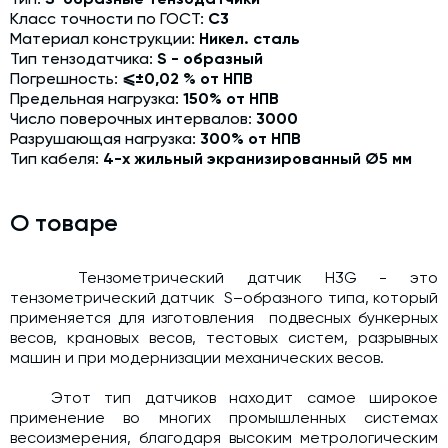
Модернизация и техническое перевооружение
Класс точности по ГОСТ:
С3
производств
Материал конструкции:
Никел. сталь
Тип тензодатчика:
S - образный
Зимний комплект. Изготовление и монтаж
Погрешность:
⩽±0,02 % от НПВ
Предельная нагрузка:
150% от НПВ
Срочная техпомощь. Онлайн-обследование и ремонт
Число поверочных интервалов:
3000
завода
Разрушающая нагрузка:
300% от НПВ
Доставка, шеф-монтаж и пуско-наладка и обучение
Тип кабеля:
4-х жильный экранизированный Ø5 мм
Автоматизированные системы управления (АСУ ТП) любой
сложности
О товаре
Подбор и поставка комплектующих под любой завод
Тензометрический датчик H3G - это
Экспертиза промышленной безопасности
тензометрический датчик S–образного типа, который
применяется для изготовления подвесных бункерных
Технический аудит бетонных заводов и производств
весов, крановых весов, тестовых систем, разрывных
машин и при модернизации механических весов.
Проектирование технологических линий,промышленных
зданий и сооружений
Этот тип датчиков находит самое широкое
применение во многих промышленных системах
весоизмерения, благодаря высоким метрологическим