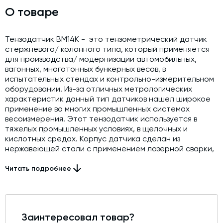
Модернизация и техническое перевооружение
О товаре
производств
Зимний комплект. Изготовление и монтаж
Тензодатчик BM14K - это тензометрический датчик
стержневого/ колонного типа, который применяется
Срочная техпомощь. Онлайн-обследование и ремонт
для производства/ модернизации автомобильных,
завода
вагонных, многотонных бункерных весов, в
Доставка, шеф-монтаж и пуско-наладка и обучение
испытательных стендах и контрольно-измерительном
оборудовании. Из-за отличных метрологических
Автоматизированные системы управления (АСУ ТП) любой
характеристик данный тип датчиков нашел широкое
сложности
применение во многих промышленных системах
весоизмерения. Этот тензодатчик используется в
Подбор и поставка комплектующих под любой завод
тяжелых промышленных условиях, в щелочных и
кислотных средах. Корпус датчика сделан из
Экспертиза промышленной безопасности
нержавеющей стали с применением лазерной сварки,
класс защиты тензодатчика - IP68, соблюдена
Технический аудит бетонных заводов и производств
абсолютная пыле- и влагозащита.
Читать подробнее
Проектирование технологических линий,промышленных
зданий и сооружений
Заинтересовал товар?