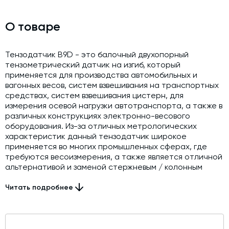
Модернизация и техническое перевооружение
производств
О товаре
Зимний комплект. Изготовление и монтаж
Срочная техпомощь. Онлайн-обследование и ремонт
Тензодатчик B9D - это балочный двухопорный
завода
тензометрический датчик на изгиб, который
применяется для производства автомобильных и
Доставка, шеф-монтаж и пуско-наладка и обучение
вагонных весов, систем взвешивания на транспортных
средствах, систем взвешивания цистерн, для
Автоматизированные системы управления (АСУ ТП) любой
измерения осевой нагрузки автотранспорта, а также в
сложности
различных конструкциях электронно-весового
Подбор и поставка комплектующих под любой завод
оборудования. Из-за отличных метрологических
характеристик данный тензодатчик широкое
Экспертиза промышленной безопасности
применяется во многих промышленных сферах, где
требуются весоизмерения, а также является отличной
Технический аудит бетонных заводов и производств
альтернативой и заменой стержневым / колонным
датчикам. Корпус датчика выполнен из нержавеющей
Проектирование технологических линий,промышленных
стали, класс защиты тензодатчика - IP67.
Читать подробнее
зданий и сооружений
Устойчивость конструкции B9D обеспечивает высокую
надежность при боковых нагрузках и вертикальных
перегрузках.