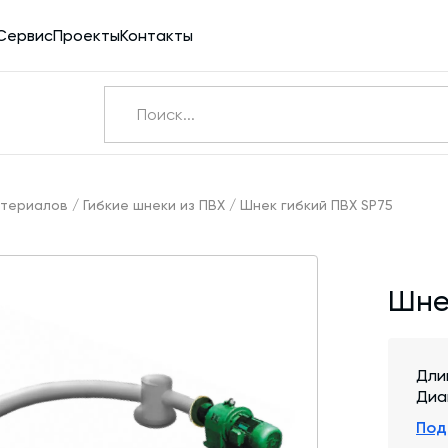
Сервис
Проекты
Контакты
Ничего не найдено
Э
атериалов
/
Гибкие шнеки из ПВХ
/
Шнек гибкий ПВХ SP75
Бетоносмесители
Шне
Шнековые транспортеры для цемента
Конвейерное оборудование
Силосы для цемента и обвязка
Дли
Диа
Пневмотранспорт
Под
Дозаторы для бетонных заводов