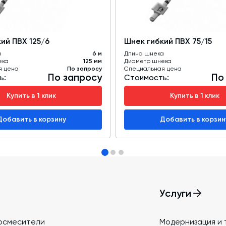
ство Италия), или нержавейки на выбор
ство, выгрузное устройство, Оснащены
риал - углеродистая конструкционная
ий ПВХ 125/6
Шнек гибкий ПВХ 75/15
а
6 м
Длина шнека
ации работы шнека по тянущей схеме.
ека
125 мм
Диаметр шнека
я цена
По запросу
Специальная цена
тали
По запросу
По
ь:
Стоимость:
симость от длины и сложности трассы.
Купить в 1 клик
Купить в 1 клик
Добавить в корзину
Добавить в корзин
Услуги
осмесители
Модернизация и 