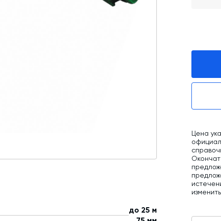
Промышленные фильтры и комплектующие
Оборудование для производства ЖБИ
Телескопические загрузчики
Промышленные вибраторы
Дробильно-сортировочный комплекс
Цена ука
официаль
справоч
Окончат
предлож
предложе
истечен
изменит
до 25 м
75 мм