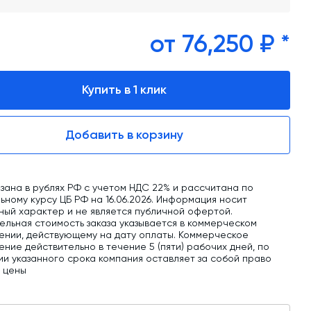
обучение
Автоматизированные системы управления
от 76,250 ₽ *
(АСУ ТП) любой сложности
Подбор и поставка комплектующих под
любой завод
Купить в 1 клик
Экспертиза промышленной безопасности
Добавить в корзину
Технический аудит бетонных заводов и
производств
Проектирование технологических
зана в рублях РФ с учетом НДС 22% и рассчитана по
линий,промышленных зданий и сооружений
ному курсу ЦБ РФ на 16.06.2026. Информация носит
ный характер и не является публичной офертой.
ельная стоимость заказа указывается в коммерческом
ении, действующему на дату оплаты. Коммерческое
ние действительно в течение 5 (пяти) рабочих дней, по
ии указанного срока компания оставляет за собой право
ь цены