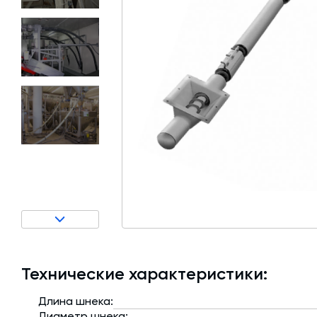
Затворы для силосов и дозаторов
Авто и Ж/Д весы
Пневмооборудование
Датчики
Рециклинг
Околопрессовочное оборудование
Технические характеристики:
Длина шнека:
Диаметр шнека: