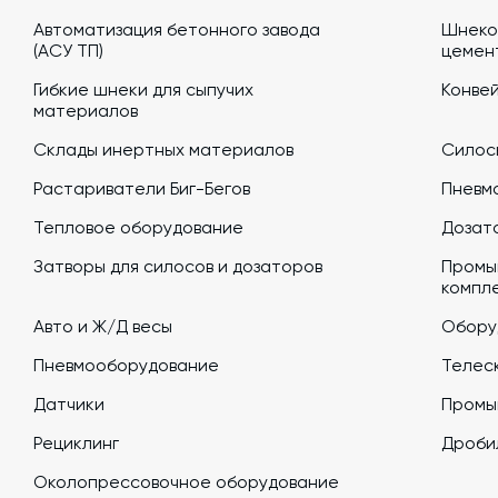
Автоматизация бетонного завода
Шнеко
(АСУ ТП)
цемен
Гибкие шнеки для сыпучих
Конве
материалов
Склады инертных материалов
Силосы
Растариватели Биг-Бегов
Пневм
Тепловое оборудование
Дозато
Затворы для силосов и дозаторов
Промы
компл
Авто и Ж/Д весы
Обору
Пневмооборудование
Телеск
Датчики
Промы
Рециклинг
Дроби
Околопрессовочное оборудование