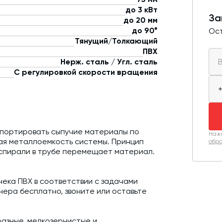
до 3 кВт
За
до 20 мм
до 90°
Ост
Тянущий/Толкающий
ПВХ
Нерж. сталь / Угл. сталь
С регулировкой скорости вращения
нспортировать сыпучие материалы по
Нажи
ая металлоемкость системы. Принцип
обра
спирали в трубе перемещает материал.
ека ПВХ в соответствии с задачами
нера бесплатно, звоните или оставьте
азные, мелкозернистые и