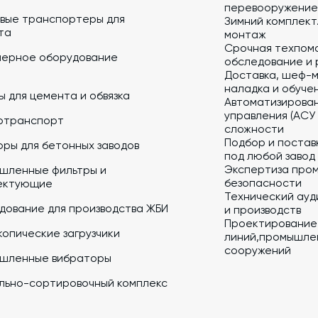
перевооружение
вые транспортеры для
Зимний комплект.
та
монтаж
Срочная техпом
йерное оборудование
обследование и 
Доставка, шеф-м
наладка и обуче
 для цемента и обвязка
Автоматизирова
управления (АСУ
отранспорт
сложности
Подбор и постав
ры для бетонных заводов
под любой завод
Экспертиза про
шленные фильтры и
безопасности
ектующие
Технический ауд
дование для производства ЖБИ
и производств
Проектирование
опические загрузчики
линий,промышлен
сооружений
шленные вибраторы
льно-сортировочный комплекс