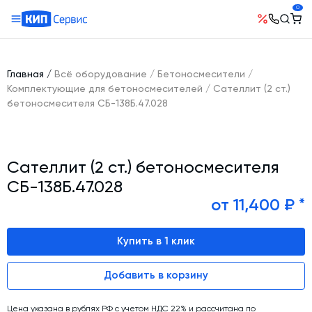
0
О компании
Оборудование
География поставок
Главная
/
Всё оборудование
/
Бетоносмесители
/
Руководство
Бетонные заводы (БСУ, РБУ)
Комплектующие для бетоносмесителей
/
Сателлит (2 ст.)
Сотрудничество
бетоносмесителя СБ-138Б.47.028
История компании
Бетоносмесители
Открытые вакансии
Автоматизация бетонного завода (АСУ ТП)
Сертификаты
Наши проекты
Шнековые транспортеры для цемента
Новости
Сателлит (2 ст.) бетоносмесителя
Ответы на вопросы
Гибкие шнеки для сыпучих материалов
Условия труда
СБ-138Б.47.028
Контакты
Конвейерное оборудование
от 11,400 ₽ *
Склады инертных материалов
Купить в 1 клик
Силосы для цемента и обвязка
Растариватели Биг-Бегов
Добавить в корзину
Пневмотранспорт
Тепловое оборудование
Цена указана в рублях РФ с учетом НДС 22% и рассчитана по