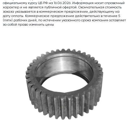
официальному курсу ЦБ РФ на 16.06.2026. Информация носит справочный
характер и не является публичной офертой. Окончательная стоимость
Дозаторы для бетонных заводов
заказа указывается в коммерческом предложении, действующему на
дату оплаты. Коммерческое предложение действительно в течение 5
Затворы для силосов и дозаторов
(пяти) рабочих дней, по истечении указанного срока компания оставляет
за собой право изменить цены
Промышленные фильтры и комплектующие
Авто и Ж/Д весы
Оборудование для производства ЖБИ
Пневмооборудование
Телескопические загрузчики
Датчики
Промышленные вибраторы
Рециклинг
Дробильно-сортировочный комплекс
Околопрессовочное оборудование
Экспертные услуги