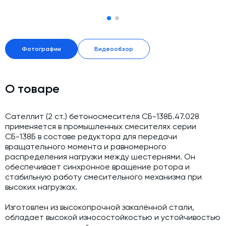
Модернизация и техническое перевооружение
производств
Зимний комплект. Изготовление и монтаж
Фотографии
Видеообзор
Срочная техпомощь. Онлайн-обследование и ремонт
завода
Доставка, шеф-монтаж и пуско-наладка и обучение
О товаре
Автоматизированные системы управления (АСУ ТП) любой
сложности
Сателлит (2 ст.) бетоносмесителя СБ-138Б.47.028
Подбор и поставка комплектующих под любой завод
применяется в промышленных смесителях серии
СБ-138Б в составе редуктора для передачи
Экспертиза промышленной безопасности
вращательного момента и равномерного
распределения нагрузки между шестернями. Он
Технический аудит бетонных заводов и производств
обеспечивает синхронное вращение ротора и
стабильную работу смесительного механизма при
Проектирование технологических линий,промышленных
высоких нагрузках.
зданий и сооружений
Изготовлен из высокопрочной закалённой стали,
обладает высокой износостойкостью и устойчивостью