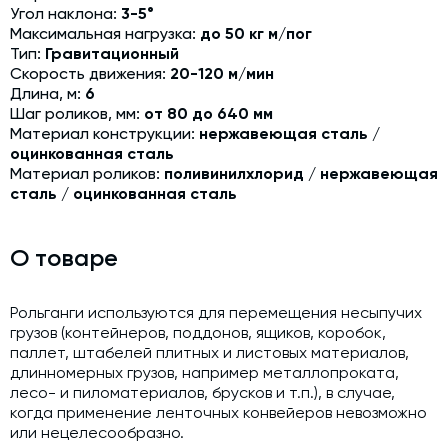
Угол наклона:
3-5°
Модернизация и техническое перевооружение
Максимальная нагрузка:
до 50 кг м/пог
производств
Тип:
Гравитационный
Зимний комплект. Изготовление и монтаж
Скорость движения:
20-120 м/мин
Длина, м:
6
Срочная техпомощь. Онлайн-обследование и ремонт
Шаг роликов, мм:
от 80 до 640 мм
завода
Материал конструкции:
нержавеющая сталь /
оцинкованная сталь
Доставка, шеф-монтаж и пуско-наладка и обучение
Материал роликов:
поливинилхлорид / нержавеющая
сталь / оцинкованная сталь
Автоматизированные системы управления (АСУ ТП) любой
сложности
Подбор и поставка комплектующих под любой завод
О товаре
Экспертиза промышленной безопасности
Рольганги используются для перемещения несыпучих
Технический аудит бетонных заводов и производств
грузов (контейнеров, поддонов, ящиков, коробок,
паллет, штабелей плитных и листовых материалов,
Проектирование технологических линий,промышленных
длинномерных грузов, например металлопроката,
зданий и сооружений
лесо- и пиломатериалов, брусков и т.п.), в случае,
когда применение ленточных конвейеров невозможно
или нецелесообразно.