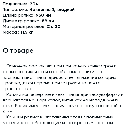
Подшипник:
204
Модернизация и техническое перевооружение
Тип ролика:
Наклонный, гладкий
производств
Длина ролика:
950 мм
Зимний комплект. Изготовление и монтаж
Диаметр ролика:
89 мм
Материал роликов:
Ст. 20
Срочная техпомощь. Онлайн-обследование и ремонт
Масса :
11,5 кг
завода
Доставка, шеф-монтаж и пуско-наладка и обучение
О товаре
Автоматизированные системы управления (АСУ ТП) любой
сложности
Основной составляющей ленточных конвейеров и
Подбор и поставка комплектующих под любой завод
рольгангов являются конвейерные ролики – это
вращающиеся цилиндры, за счет движения которых
Экспертиза промышленной безопасности
производится перемещение грузов по ленте
транспортера.
Технический аудит бетонных заводов и производств
Ролики конвейерные имеют цилиндрическую форму и
вращаются на шарикоподшипниках на неподвижных
Проектирование технологических линий,промышленных
осях. Ролик имеет металлическую стенку толщиной в
зданий и сооружений
4 мм.
Крышки роликов изготавливаются из полимерных
материалов, обладающие многократным запасом