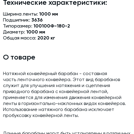
Технические характеристики:
Модернизация и техническое перевооружение
производств
Ширина ленты:
1000 мм
Подшипник:
3636
Зимний комплект. Изготовление и монтаж
Типоразмер:
100100Ф-180-2
Срочная техпомощь. Онлайн-обследование и ремонт
Диаметр:
1000 мм
завода
Общая масса:
2020 кг
Доставка, шеф-монтаж и пуско-наладка и обучение
О товаре
Автоматизированные системы управления (АСУ ТП) любой
сложности
Подбор и поставка комплектующих под любой завод
Натяжной конвейерный барабан - составная
часть ленточного конвейера. Этот вид барабанов
Экспертиза промышленной безопасности
служит для улучшения натяжения и сцепления
приводного барабана с конвейерной лентой,
Технический аудит бетонных заводов и производств
применяется для изменения движения конвейерной
ленты в горизонтально-наклонных видах конвейеров.
Проектирование технологических линий,промышленных
Использование натяжного барабана исключает
зданий и сооружений
пробуксовку конвейерной ленты.
Данные барабаны могут быть установлены в различных