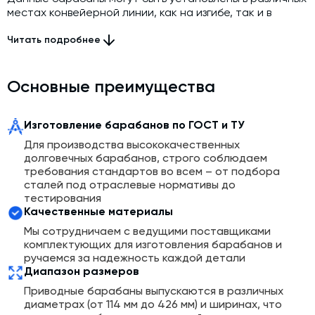
местах конвейерной линии, как на изгибе, так и в
точках максимальных нагрузок. Эргономичный корпус
натяжных барабанов надежно защищает от
Читать подробнее
попадания пыли и влаги. Для быстрого проведения
профилактических и ремонтных работ такой барабан
может быть исполнен в разборном варианте.
Основные преимущества
Изготовление барабанов по ГОСТ и ТУ
Для производства высококачественных
долговечных барабанов, строго соблюдаем
требования стандартов во всем – от подбора
сталей под отраслевые нормативы до
тестирования
Качественные материалы
Мы сотрудничаем с ведущими поставщиками
комплектующих для изготовления барабанов и
ручаемся за надежность каждой детали
Диапазон размеров
Приводные барабаны выпускаются в различных
диаметрах (от 114 мм до 426 мм) и ширинах, что