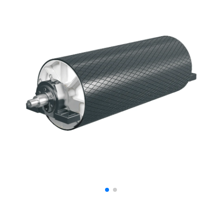
Дозаторы для бетонных заводов
Затворы для силосов и дозаторов
Промышленные фильтры и комплектующие
Авто и Ж/Д весы
Оборудование для производства ЖБИ
Пневмооборудование
Телескопические загрузчики
Датчики
Промышленные вибраторы
Рециклинг
Дробильно-сортировочный комплекс
Околопрессовочное оборудование
Экспертные услуги