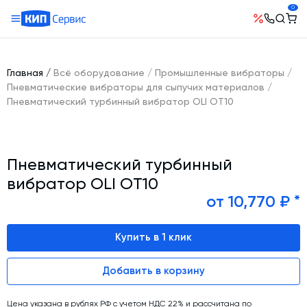
0
О компании
Оборудование
География поставок
Главная
/
Всё оборудование
/
Промышленные вибраторы
/
Руководство
Бетонные заводы (БСУ, РБУ)
Пневматические вибраторы для сыпучих материалов
/
Сотрудничество
Пневматический турбинный вибратор OLI OТ10
История компании
Бетоносмесители
Открытые вакансии
Автоматизация бетонного завода (АСУ ТП)
Сертификаты
Наши проекты
Шнековые транспортеры для цемента
Новости
Пневматический турбинный
Ответы на вопросы
Гибкие шнеки для сыпучих материалов
Условия труда
вибратор OLI OТ10
Контакты
Конвейерное оборудование
от 10,770 ₽ *
Склады инертных материалов
Купить в 1 клик
Силосы для цемента и обвязка
Растариватели Биг-Бегов
Добавить в корзину
Пневмотранспорт
Тепловое оборудование
Цена указана в рублях РФ с учетом НДС 22% и рассчитана по