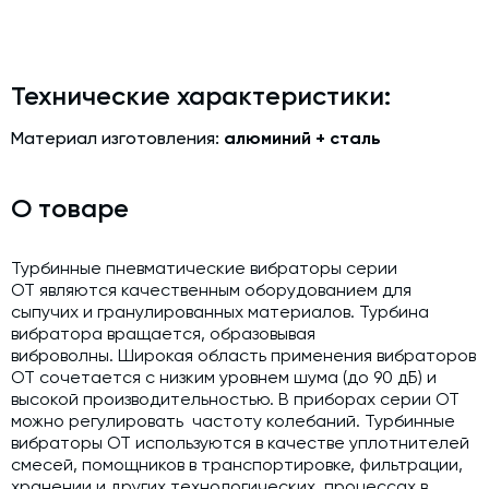
Модернизация и техническое перевооружение
производств
Зимний комплект. Изготовление и монтаж
Технические характеристики:
Срочная техпомощь. Онлайн-обследование и ремонт
завода
Материал изготовления:
алюминий + сталь
Доставка, шеф-монтаж и пуско-наладка и обучение
О товаре
Автоматизированные системы управления (АСУ ТП) любой
сложности
Подбор и поставка комплектующих под любой завод
Турбинные пневматические вибраторы серии
ОТ являются качественным оборудованием для
Экспертиза промышленной безопасности
сыпучих и гранулированных материалов. Турбина
вибратора вращается, образовывая
Технический аудит бетонных заводов и производств
виброволны. Широкая область применения вибраторов
OT сочетается с низким уровнем шума (до 90 дБ) и
Проектирование технологических линий,промышленных
высокой производительностью. В приборах серии ОТ
зданий и сооружений
можно регулировать частоту колебаний. Турбинные
вибраторы OT используются в качестве уплотнителей
смесей, помощников в транспортировке, фильтрации,
хранении и других технологических процессах в