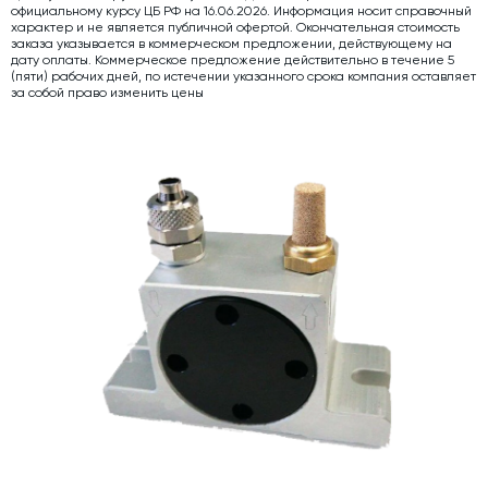
официальному курсу ЦБ РФ на 16.06.2026. Информация носит справочный
характер и не является публичной офертой. Окончательная стоимость
Дозаторы для бетонных заводов
заказа указывается в коммерческом предложении, действующему на
дату оплаты. Коммерческое предложение действительно в течение 5
Затворы для силосов и дозаторов
(пяти) рабочих дней, по истечении указанного срока компания оставляет
за собой право изменить цены
Промышленные фильтры и комплектующие
Авто и Ж/Д весы
Оборудование для производства ЖБИ
Пневмооборудование
Телескопические загрузчики
Датчики
Промышленные вибраторы
Рециклинг
Дробильно-сортировочный комплекс
Околопрессовочное оборудование
Экспертные услуги