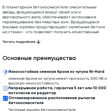
В планетарном бетоносмесителе смесительные
звезды, вращающиеся вокруг своей оси и
вертикального вала, обеспечивают интенсивное
перемешивание без «мертвых зон». Вращающиеся
боковые скребки предотвращают налипание бетона
на стенки - что позволяет получить качественный
бетон любой марки менее чем за 30 секунд после
добавления воды.
Читать подробнее
Бетоносмесители Sicoma оснащены специально
разработанными редукторами с
Основные преимущества
увеличенным картером для масла. Это обеспечивает
эффективную смазку и улучшенное охлаждение масла,
повышая надежность работы и исключить перегрев
Износостойкая сменная броня из чугуна Ni-Hard
масла даже при длительной эксплуатации под
cменная броня из чугуна имеет прочность 500 НВ и
нагрузкой. Надежность редукторов Sicoma
высокую износостойкость
подтверждается гарантийными обязательствами на 5
Непрерывная работа, гарантия 5 лет или 10 000
лет или 10 000 моточасов.
моточасов на редуктор
Оптимизированное расположение рычагов
Три лопасти, расположенные по оптимизированной
бетоносмесителя
схеме, обеспечивают более интенсивное
Чугунные рычаги бетоносмесителя