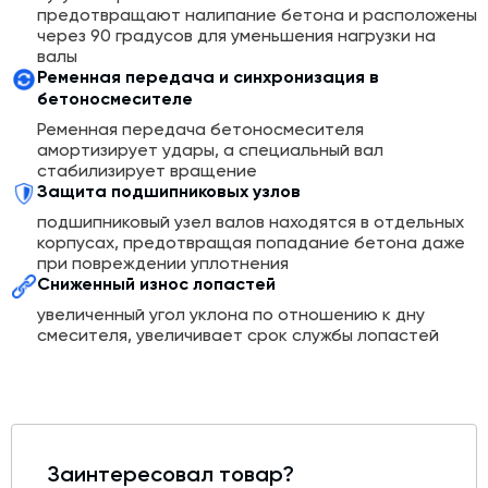
перемешивание без «мертвых зон» и ускоряют
предотвращают налипание бетона и расположены
выгрузку. Специальный наклон и утолщение кромки
через 90 градусов для уменьшения нагрузки на
лопастей снижают износ и позволяют регулировать
валы
зазор до брони.
Ременная передача и синхронизация в
бетоносмесителе
Бетоносмеситель оснащен до четырьмя секторными
Ременная передача бетоносмесителя
затворами с резиновыми уплотнениями и ручным/
амортизирует удары, а специальный вал
пневматическим/гидравлическим приводом (включая
стабилизирует вращение
ручной гидравлический насос для аварийных
Защита подшипниковых узлов
ситуаций). Вода подается через перфорированные
трубы с инжекторами, мойка — опциональной
подшипниковый узел валов находятся в отдельных
станцией высокого давления. Загрузка
корпусах, предотвращая попадание бетона даже
осуществляется через фланец или скиповый
при повреждении уплотнения
подъемник (без пыли). Опционально: гидравлические
Сниженный износ лопастей
муфты, приводная дробилка. Пульт управления
увеличенный угол уклона по отношению к дну
расположен непосредственно на бетоносмесителе.
смесителя, увеличивает срок службы лопастей
Заинтересовал товар?