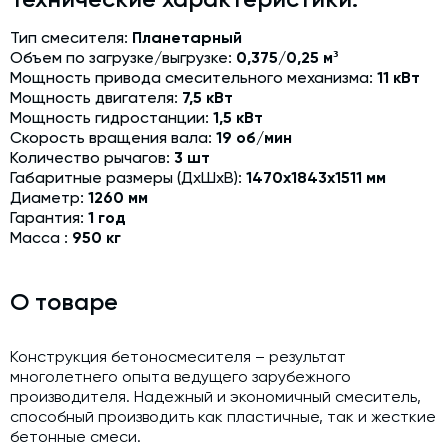
Модернизация и техническое перевооружение
производств
Тип смесителя:
Планетарный
Объем по загрузке/выгрузке:
0,375/0,25 м³
Зимний комплект. Изготовление и монтаж
Мощность привода смесительного механизма:
11 кВт
Мощность двигателя:
7,5 кВт
Срочная техпомощь. Онлайн-обследование и ремонт
Мощность гидростанции:
1,5 кВт
завода
Скорость вращения вала:
19 об/мин
Доставка, шеф-монтаж и пуско-наладка и обучение
Количество рычагов:
3 шт
Габаритные размеры (ДхШхВ):
1470х1843х1511 мм
Автоматизированные системы управления (АСУ ТП) любой
Диаметр:
1260 мм
сложности
Гарантия:
1 год
Масса :
950 кг
Подбор и поставка комплектующих под любой завод
Экспертиза промышленной безопасности
О товаре
Технический аудит бетонных заводов и производств
Конструкция бетоносмесителя – результат
Проектирование технологических линий,промышленных
многолетнего опыта ведущего зарубежного
зданий и сооружений
производителя. Надежный и экономичный смеситель,
способный производить как пластичные, так и жесткие
бетонные смеси.