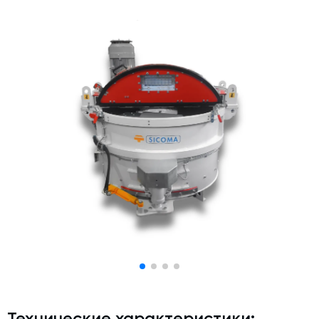
Дозаторы для бетонных заводов
Затворы для силосов и дозаторов
Промышленные фильтры и комплектующие
Авто и Ж/Д весы
Оборудование для производства ЖБИ
Пневмооборудование
Телескопические загрузчики
Датчики
Промышленные вибраторы
Рециклинг
Дробильно-сортировочный комплекс
Околопрессовочное оборудование
Экспертные услуги
Технические характеристики: