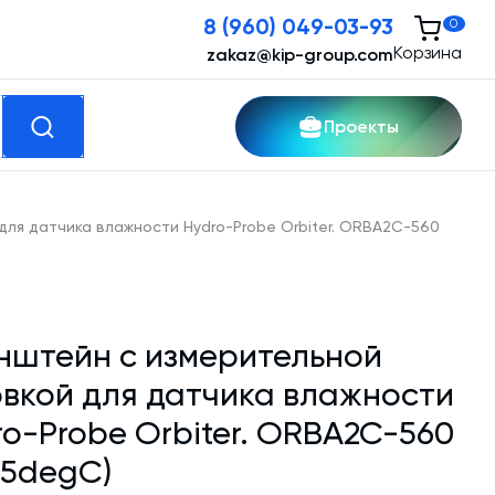
8 (960) 049-03-93
0
Корзина
zakaz@kip-group.com
Проекты
кспертные услуги
для датчика влажности Hydro-Probe Orbiter. ORBA2C-560
Модернизация и техническое
перевооружение производств
нштейн с измерительной
Зимний комплект. Изготовление и монтаж
овкой для датчика влажности
Срочная техпомощь. Онлайн-обследование
ro-Probe Orbiter. ORBA2C-560
и ремонт завода
45degC)
Доставка, шеф-монтаж и пуско-наладка и