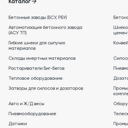
Каталог
Бетонные заводы (БСУ, РБУ)
Бетон
Автоматизация бетонного завода
Шнеко
(АСУ ТП)
цемен
Гибкие шнеки для сыпучих
Конве
материалов
Склады инертных материалов
Силосы
Растариватели Биг-Бегов
Пневм
Тепловое оборудование
Дозато
Затворы для силосов и дозаторов
Промы
компл
Авто и Ж/Д весы
Обору
Пневмооборудование
Телеск
Датчики
Промы