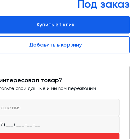
Под заказ
обучение
Автоматизированные системы управления
(АСУ ТП) любой сложности
Купить в 1 клик
Подбор и поставка комплектующих под
любой завод
Добавить в корзину
Экспертиза промышленной безопасности
Технический аудит бетонных заводов и
производств
интересовал товар?
Проектирование технологических
авьте свои данные и мы вам перезвоним
линий,промышленных зданий и сооружений