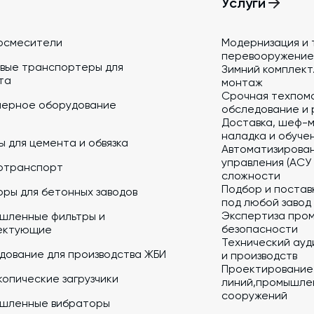
Услуги
осмесители
Модернизация и 
перевооружение
вые транспортеры для
Зимний комплект.
та
монтаж
Срочная техпом
йерное оборудование
обследование и 
Доставка, шеф-м
наладка и обуче
 для цемента и обвязка
Автоматизирова
управления (АСУ
отранспорт
сложности
Подбор и постав
ры для бетонных заводов
под любой завод
Экспертиза про
шленные фильтры и
безопасности
ектующие
Технический ауд
дование для производства ЖБИ
и производств
Проектирование
опические загрузчики
линий,промышлен
сооружений
шленные вибраторы